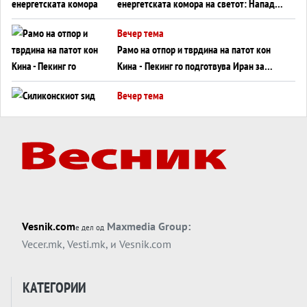
енергетската комора на светот: Нападот
во Суец најавува глобален енергетски
Вечер тема
инфаркт?
Рамо на отпор и тврдина на патот кон
Кина - Пекинг го подготвува Иран за
американска копнена инвазија
Вечер тема
Силиконскиот ѕид веќе не е непробоен,
Кина го напаѓа последниот голем
монопол на Западот?
Вечер тема
Трамп тврди дека повторно „разговара“
со Иран - ваквите моменти се поопасни
од отворените закани
Вечер тема
Vesnik.com
Maxmedia Group:
е дел од
ДЛАБОКО УДОЛУ: Сметководствените
Vecer.mk
,
Vesti.mk
, и
Vesnik.com
трикови што го соборија ЕНРОН ги
применуваат гигантите за ВИ
Вечер тема
КАТЕГОРИИ
АТОМСКО ДОМИНО НА БЛИСКИОТ