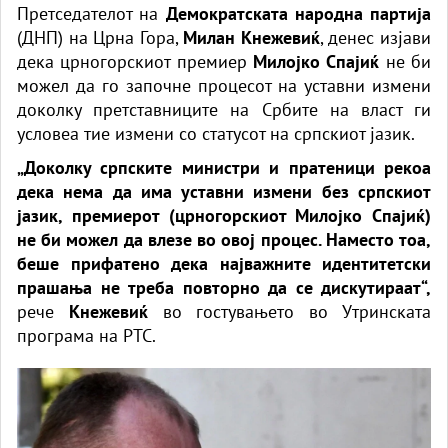
Претседателот на
Демократската народна партија
(ДНП) на Црна Гора,
Милан Кнежевиќ
, денес изјави
дека црногорскиот премиер
Милојко Спајиќ
не би
можел да го започне процесот на уставни измени
доколку претставниците на Србите на власт ги
условеа тие измени со статусот на српскиот јазик.
„Доколку српските министри и пратеници рекоа
дека нема да има уставни измени без српскиот
јазик, премиерот (црногорскиот Милојко Спајиќ)
не би можел да влезе во овој процес. Наместо тоа,
беше прифатено дека најважните идентитетски
прашања не треба повторно да се дискутираат“,
рече
Кнежевиќ
во гостувањето во Утринската
програма на РТС.