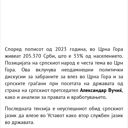
Според пописот од 2023 година, во Црна Гора
живеат 205.370 Срби, што е 33% од населението.
Позицијата на српскиот народ е честа тема во Црн
Гора. Ова вклучува неодамнешни политички
дискусии за забраните за влез во Црна Гора и за
српските граѓани при посетата на државата од
страна на српскиот претседател
Александар Вучиќ
,
како и анализи за правата и вработувањето.
Последната тензија е неуспешниот обид српскиот
јазик да влезе во Уставот како втор службен јазик
во државата.