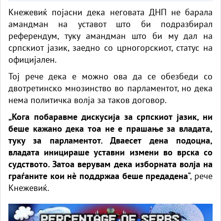
Кнежевиќ појасни дека неговата ДНП не барала
амандман на уставот што би подразбирал
референдум, туку амандман што би му дал на
српскиот јазик, заедно со црногорскиот, статус на
официјален.
Тој рече дека е можно ова да се обезбеди со
двотретинско мнозинство во парламентот, но дека
нема политичка волја за таков договор.
„Кога побаравме дискусија за српскиот јазик, ни
беше кажано дека тоа не е прашање за владата,
туку за парламентот. Дваесет дена подоцна,
владата иницираше уставни измени во врска со
судството. Затоа верувам дека изборната волја на
граѓаните кои нè поддржаа беше предадена
“, рече
Кнежевиќ.