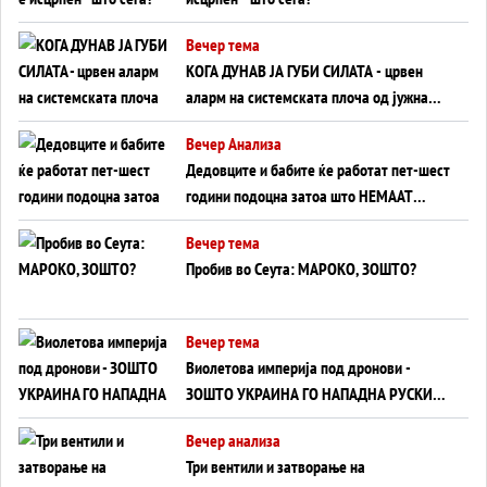
Вечер тема
КОГА ДУНАВ ЈА ГУБИ СИЛАТА - црвен
аларм на системската плоча од јужна
Германија до Црното Море...
Вечер Анализа
Дедовците и бабите ќе работат пет-шест
години подоцна затоа што НЕМААТ
ВНУЦИ ДА ГИ ЗАМЕНАТ
Вечер тема
Пробив во Сеута: МАРОКО, ЗОШТО?
Вечер тема
Виолетова империја под дронови -
ЗОШТО УКРАИНА ГО НАПАДНА РУСКИОТ
WILDBERRIES
Вечер анализа
Три вентили и затворање на