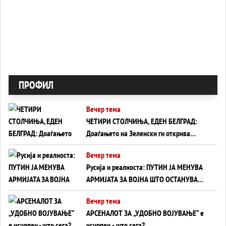
ПРОФИЛ
Вечер тема
ЧЕТИРИ СТОЛЧИЊА, ЕДЕН БЕЛГРАД:
Доаѓањето на Зеленски ги открива
тајните на политиката на балансирање
Вечер тема
на Вучиќ
Русија и реалноста: ПУТИН ЈА МЕНУВА
АРМИЈАТА ЗА ВОЈНА ШТО ОСТАНУВА
БЕЗ ФРОНТ
Вечер тема
АРСЕНАЛОТ ЗА „УДОБНО ВОЈУВАЊЕ“ е
исцрпен - што сега?