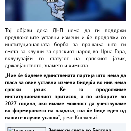
Тој објави дека ДНП нема да ги поддржи
предложените уставни измени и ќе продолжи со
институционалната борба за прашања што ги
смета за клучни за српскиот народ во Црна Гора,
вклучувајќи го статусот на српскиот јазик,
државјанството, знамето и химната.
„Ние ќе бидеме единствената партија што нема да
гласа за овие уставни измени бидејќи во нив нема
српски јазик. Ќе го продолжиме
институционалниот притисок, а по изборите во
2027 година, ако имаме можност да учествуваме
во формирањето на владата, тоа ќе биде еден од
нашите клучни услови“,
рече Кнежевиќ.
Зеленски слета во Белград,