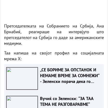
Претседателката на Собранието на Србија, Ана
Брнабиќ, реагираше на интервјуто што
претседателот на Србија го даде за американските
медиуми.
Таа напиша на својот профил на социјалната
мрежа X:
„СЕ БОРИМЕ ЗА ОПСТАНОК И
НЕМАМЕ ВРЕМЕ ЗА СОМНЕЖИ“
- Зеленски порача дека го
разбира скептицизмот на
Вучиќ за ЕУ
Вучиќ со Зеленски: “ЗА ТАА
ТЕМА НЕ РАЗГОВАРАВМЕ“