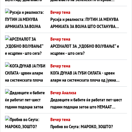
тајните на политиката на балансирање
Вечер тема
на Вучиќ
Русија и реалноста: ПУТИН ЈА МЕНУВА
АРМИЈАТА ЗА ВОЈНА ШТО ОСТАНУВА
БЕЗ ФРОНТ
Вечер тема
АРСЕНАЛОТ ЗА „УДОБНО ВОЈУВАЊЕ“ е
исцрпен - што сега?
Вечер тема
КОГА ДУНАВ ЈА ГУБИ СИЛАТА - црвен
аларм на системската плоча од јужна
Германија до Црното Море...
Вечер Анализа
Дедовците и бабите ќе работат пет-шест
години подоцна затоа што НЕМААТ
ВНУЦИ ДА ГИ ЗАМЕНАТ
Вечер тема
Пробив во Сеута: МАРОКО, ЗОШТО?