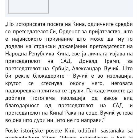
„По историската посета на Кина, одличните средби
со претседателот Си, Орденот за пријателство, што
е највисокото признание што може да му го
додели на странски државјанин претседателот на
Народна Република Кина, еве ја личната изјава на
претседателот на САД, Доналд Трамп, за
претседателот на Србија, Александар Вучиќ. Што
би рекле блокадерите - Вучиќ е во изолација,
кругот се стеснува околу него, неговата
надворешна политика се сруши. Па каде можете да
добиете поголема изолација од ваков вид
благодарност од претседателот на САД и
претседателот на Кина! Рака на срце, Вучиќ успева
во она што дури ни Тито не го направи.“
Posle istorijske posete Kini, odličnih sastanaka sa
predsednikom Sijem, Odrena prijateljstva, a koji je