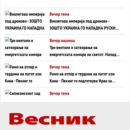
Вечер тема
Виолетова империја под дронови -
ЗОШТО УКРАИНА ГО НАПАДНА РУСКИОТ
WILDBERRIES
Вечер анализа
Три вентили и затворање на
енергетската комора на светот: Нападот
во Суец најавува глобален енергетски
Вечер тема
инфаркт?
Рамо на отпор и тврдина на патот кон
Кина - Пекинг го подготвува Иран за
американска копнена инвазија
Вечер тема
Силиконскиот ѕид веќе не е непробоен,
Кина го напаѓа последниот голем
монопол на Западот?
Вечер тема
Трамп тврди дека повторно „разговара“