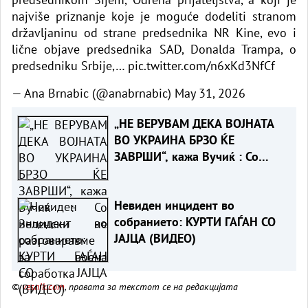
najviše priznanje koje je moguće dodeliti stranom
državljaninu od strane predsednika NR Kine, evo i
lične objave predsednika SAD, Donalda Trampa, o
predsedniku Srbije,…
pic.twitter.com/n6xKd3NfCf
— Ana Brnabic (@anabrnabic)
May 31, 2026
„НЕ ВЕРУВАМ ДЕКА ВОЈНАТА
ВО УКРАИНА БРЗО ЌЕ
ЗАВРШИ“, кажа Вучиќ : Со
Зеленски не разговаравме за
воена соработка
Невиден инцидент во
собранието: КУРТИ ГАЃАН СО
ЈАЈЦА (ВИДЕО)
©
vesnik.com
, правата за текстот се на редакцијата