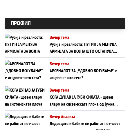
ПРОФИЛ
Вечер тема
Русија и реалноста: ПУТИН ЈА МЕНУВА
АРМИЈАТА ЗА ВОЈНА ШТО ОСТАНУВА
БЕЗ ФРОНТ
Вечер тема
АРСЕНАЛОТ ЗА „УДОБНО ВОЈУВАЊЕ“ е
исцрпен - што сега?
Вечер тема
КОГА ДУНАВ ЈА ГУБИ СИЛАТА - црвен
аларм на системската плоча од јужна
Германија до Црното Море...
Вечер Анализа
Дедовците и бабите ќе работат пет-шест