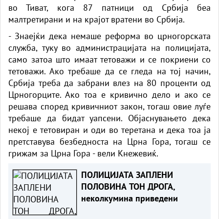
во Тиват, кога 87 патници од Србија беа
малтретирани и на крајот вратени во Србија.
- Знаејќи дека немаше реформа во црногорската
служба, туку во администрацијата на полицијата,
само затоа што имаат тетоважи и се покриени со
тетоважи. Ако требаше да се гледа на тој начин,
Србија треба да забрани влез на 80 проценти од
Црногорците. Ако тоа е кривично дело и ако се
решава според кривичниот закон, тогаш овие луѓе
требаше да бидат уапсени. Објаснувањето дека
некој е тетовиран и оди во теретана и дека тоа ја
претставува безбедноста на Црна Гора, тогаш се
грижам за Црна Гора - вели Кнежевиќ.
ПОЛИЦИЈАТА ЗАПЛЕНИ
ПОЛОВИНА ТОН ДРОГА,
неколкумина приведени