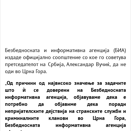
Безбедносната и информативна агенција (БИА)
издаде официјално соопштение со кое го советува
претседателот на Србија, Александар Вучиќ, да не
оди во Црна Гора.
„
Од причини од највисоко значење за задачите
што ѝ се доверени на Безбедносната
информативна агенција, објавуваме дека е
потребно да објавиме дека поради
непријателските дејствија на странските служби и
криминалните кланови во Црна Гора,
Безбедносната информативна агенција