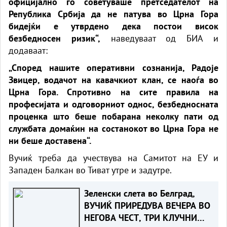
официјално го советуваше претседателот на
Република Србија да не патува во Црна Гора
бидејќи е утврдено дека постои висок
безбедносен ризик“,
наведуваат од БИА и
додаваат:
„Според нашите оперативни сознанија, Радоје
Звицер, водачот на кавачкиот клан, се наоѓа во
Црна Гора. Спротивно на сите правила на
професијата и одговорниот однос, безбедносната
проценка што беше побарана неколку пати од
службата домаќин на состанокот во Црна Гора не
ни беше доставена“.
Вучиќ треба да учествува на Самитот на ЕУ и
Западен Балкан во Тиват утре и задутре.
Зеленски слета во Белград,
ВУЧИЌ ПРИРЕДУВА ВЕЧЕРА ВО
НЕГОВА ЧЕСТ, ТРИ КЛУЧНИ