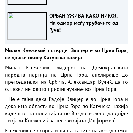
ТЕМИ ЗА РАЗГОВОР
(ФОТО+ВИДЕО)
ОРБАН УЖИВА КАКО НИКОЈ.
На одмор меѓу трубачите од
Гуча!
Милан Кнежевиќ потврди: Звицер е во Црна Гора,
се движи околу Катунска нахија
Милан Кнежевиќ, лидерот на Демократската
народна партија на Црна Гора, апелираше до
претседателот на Србија, Александар Вучиќ, да го
одложи неговото пристигнување во Црна Гора.
- Не е тајна дека Радоје Звицер е во Црна Гора и
дека има области во Црна Гора во Катунска нахија
каде што на полицијата не ѝ е дозволено да дојде
- изјави Кнежевиќ за телевизијата „Информер“.
Кнежевиќ се осврна и на настаните на аеродромот