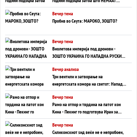
години подоцна затоа што НЕМААТ
ВНУЦИ ДА ГИ ЗАМЕНАТ
Вечер тема
Пробив во Сеута: МАРОКО, ЗОШТО?
Вечер тема
Виолетова империја под дронови -
ЗОШТО УКРАИНА ГО НАПАДНА РУСКИОТ
WILDBERRIES
Вечер анализа
Три вентили и затворање на
енергетската комора на светот: Нападот
во Суец најавува глобален енергетски
Вечер тема
инфаркт?
Рамо на отпор и тврдина на патот кон
Кина - Пекинг го подготвува Иран за
американска копнена инвазија
Вечер тема
Силиконскиот ѕид веќе не е непробоен,