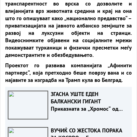
транспарентност во врска со дозволите и
влијанијата врз животната средина и крај на она
што го опишуваат како „национално предавство“ –
приватизацијата на јавното албанско земјиште за
развој на луксузни објекти на странци.
Видеоснимките објавени на социјалните мрежи
покажуваат турканици и физички пресметки меѓу
демонстрантите и обезбедувањето.
Проектот го развива компанијата „Афинити
партнерс“, која претходно беше поврзу вана и со
најавите за изградба на Трамп кула во Белград.
ЗГАСНА УШТЕ ЕДЕН
БАЛКАНСКИ ГИГАНТ
Приказната за „Хромос“ од
4.500 работници до клуч на
врата
ВУЧИЌ СО ЖЕСТОКА ПОРАКА