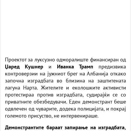
Проектот за луксузно одморалиште финансиран од
Џаред Кушнер
и
Иванка Трамп
предизвика
контроверзии на јужниот брег на Албанија откако
започна изградбата во близина на заштитената
лагуна Нарта. Жителите и еколошките активисти
протестираа против изградбата, судирајќи се со
приватните обезбедувачи. Еден демонстрант беше
одвлечен од чуварите, додека полицијата, и покрај
големото присуство, не интервенираше.
Демонстрантите бараат запирање на изградбата,