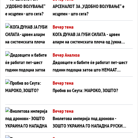
АРСЕНАЛОТ ЗА „УДОБНО ВОЈУВАЊЕ“ е
исцрпен - што сега?
Вечер тема
КОГА ДУНАВ ЈА ГУБИ СИЛАТА - црвен
аларм на системската плоча од јужна
Германија до Црното Море...
Вечер Анализа
Дедовците и бабите ќе работат пет-шест
години подоцна затоа што НЕМААТ
ВНУЦИ ДА ГИ ЗАМЕНАТ
Вечер тема
Пробив во Сеута: МАРОКО, ЗОШТО?
Вечер тема
Виолетова империја под дронови -
ЗОШТО УКРАИНА ГО НАПАДНА РУСКИОТ
WILDBERRIES