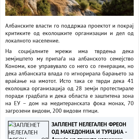
Албанските власти го поддржаа проектот и покрај
критиките од еколошките организации и дел од
локалното население.
На социјалните мрежи има тврдења дека
земјиштето му припаѓа на албанското семејство
Кономи, кое управувало со него со генерации, но
дека албанската влада го игнорирала барањето за
враќање на имотот. Исто така се тврди дека 41
еколошка организација од 28 земји протестирале
поради градбата и дека областа е заштитена зона
на ЕУ – дом на медитеранската фока монах, 70
загрозени видови, 200 видови птици.
ЗАПЛЕНЕТ НЕЛЕГАЛЕН ФРЕОН
ОД МАКЕДОНИЈА И ТУРЦИЈА -