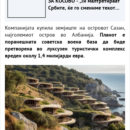
ЗА КОСОВО - „Ги малтретираат
Србите, ќе го смениме текот
на Ибар за да им го згорчиме
животот на Албанците““
Компанијата купила земјиште на островот Сазан,
најголемиот остров во Албанија.
Планот е
поранешната советска воена база да биде
претворена во луксузен туристички комплекс
вреден околу 1,4 милијарди евра.