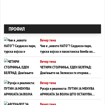
ПРОФИЛ
Вечер тема
Чие е „новото НАТО“? Саудиски пари,
турска војска и пакистанска бомба во
служба на Америка - или ќе стане
Вечер тема
сувишна?
ЧЕТИРИ СТОЛЧИЊА, ЕДЕН БЕЛГРАД:
Доаѓањето на Зеленски ги открива
тајните на политиката на балансирање
Вечер тема
на Вучиќ
Русија и реалноста: ПУТИН ЈА МЕНУВА
АРМИЈАТА ЗА ВОЈНА ШТО ОСТАНУВА
БЕЗ ФРОНТ
Вечер тема