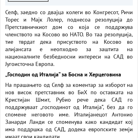
Селф, заедно со двајца колеги во Конгресот, Ричи
Торес и Мајк Лолер, поднесоа резолуција до
Претставничкиот дом со која се поддржува
членството на Косово во НАТО. Во таа резолуција,
тие тврдат дека присуството на Косово во
алијансата е неопходно за заштита на
националните безбедносни интереси на САД во
Југоисточна Европа.
„Господин од Италија“ за Босна и Херцеговина
На прашањето од Селф за коментар за изборот на
нов висок претставник во БиХ по оставката на
Кристијан Шмит, Рубио рече дека САД го
поддржуваат „господинот од Италија“, без да го
спомене неговото име. Италијанецот Антонио
Занарди Ланди се споменува како кандидат кој
има поддршка од САД, додека европските земји
имаат свои кандидати.