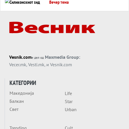
Вечер тема
Силиконскиот ѕид веќе не е непробоен,
Кина го напаѓа последниот голем
монопол на Западот?
Вечер тема
Трамп тврди дека повторно „разговара“
со Иран - ваквите моменти се поопасни
од отворените закани
Вечер тема
Vesnik.com
Maxmedia Group:
е дел од
ДЛАБОКО УДОЛУ: Сметководствените
Vecer.mk
,
Vesti.mk
, и
Vesnik.com
трикови што го соборија ЕНРОН ги
применуваат гигантите за ВИ
Вечер тема
КАТЕГОРИИ
АТОМСКО ДОМИНО НА БЛИСКИОТ
Македонија
Life
ИСТОК
Балкан
Star
Вечер тема
Свет
Urban
ОД ШАХЕД ДО СВЕТСКА ВОЈНА?
Обвинувањето кон Русија го поврзува
Блискиот Исток со украинското бојно
Trending
Cult