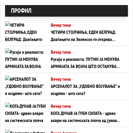
ПРОФИЛ
Вечер тема
ЧЕТИРИ СТОЛЧИЊА, ЕДЕН БЕЛГРАД:
Доаѓањето на Зеленски ги открива
тајните на политиката на балансирање
Вечер тема
на Вучиќ
Русија и реалноста: ПУТИН ЈА МЕНУВА
АРМИЈАТА ЗА ВОЈНА ШТО ОСТАНУВА
БЕЗ ФРОНТ
Вечер тема
АРСЕНАЛОТ ЗА „УДОБНО ВОЈУВАЊЕ“ е
исцрпен - што сега?
Вечер тема
КОГА ДУНАВ ЈА ГУБИ СИЛАТА - црвен
аларм на системската плоча од јужна
Германија до Црното Море...
Вечер Анализа