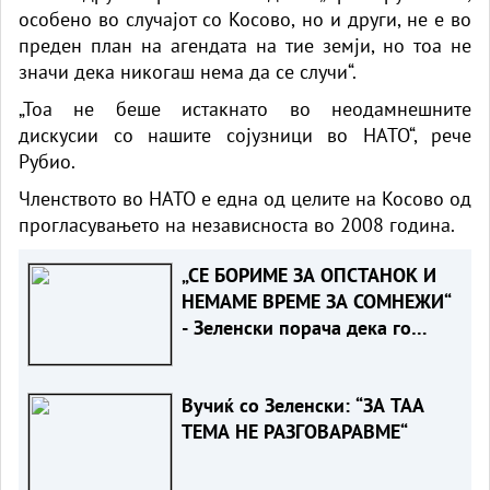
особено во случајот со Косово, но и други, не е во
преден план на агендата на тие земји, но тоа не
значи дека никогаш нема да се случи“.
„Тоа не беше истакнато во неодамнешните
дискусии со нашите сојузници во НАТО“, рече
Рубио.
Членството во НАТО е една од целите на Косово од
прогласувањето на независноста во 2008 година.
„СЕ БОРИМЕ ЗА ОПСТАНОК И
НЕМАМЕ ВРЕМЕ ЗА СОМНЕЖИ“
- Зеленски порача дека го
разбира скептицизмот на
Вучиќ за ЕУ
Вучиќ со Зеленски: “ЗА ТАА
ТЕМА НЕ РАЗГОВАРАВМЕ“