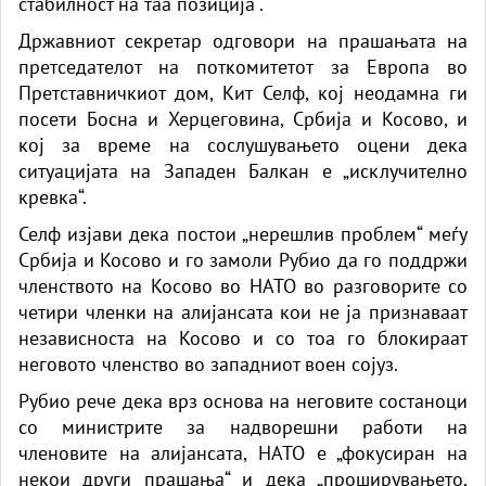
стабилност на таа позиција“.
Државниот секретар одговори на прашањата на
претседателот на поткомитетот за Европа во
Претставничкиот дом, Кит Селф, кој неодамна ги
посети Босна и Херцеговина, Србија и Косово, и
кој за време на сослушувањето оцени дека
ситуацијата на Западен Балкан е „исклучително
кревка“.
Селф изјави дека постои „нерешлив проблем“ меѓу
Србија и Косово и го замоли Рубио да го поддржи
членството на Косово во НАТО во разговорите со
четири членки на алијансата кои не ја признаваат
независноста на Косово и со тоа го блокираат
неговото членство во западниот воен сојуз.
Рубио рече дека врз основа на неговите состаноци
со министрите за надворешни работи на
членовите на алијансата, НАТО е „фокусиран на
некои други прашања“ и дека „проширувањето,