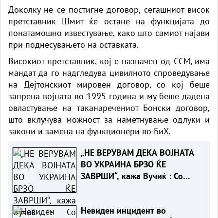
Доколку не се постигне договор, сегашниот висок
претставник Шмит ќе остане на функцијата до
понатамошно известување, како што самиот најави
при поднесувањето на оставката.
Високиот претставник, кој е назначен од ССМ, има
мандат да го надгледува цивилното спроведување
на Дејтонскиот мировен договор, со кој беше
запрена војната во 1995 година и му беше дадена
овластување на таканаречениот Бонски договор,
што вклучува можност за наметнување одлуки и
закони и замена на функционери во БиХ.
„НЕ ВЕРУВАМ ДЕКА ВОЈНАТА
ВО УКРАИНА БРЗО ЌЕ
ЗАВРШИ“, кажа Вучиќ : Со
Зеленски не разговаравме за
воена соработка
Невиден инцидент во