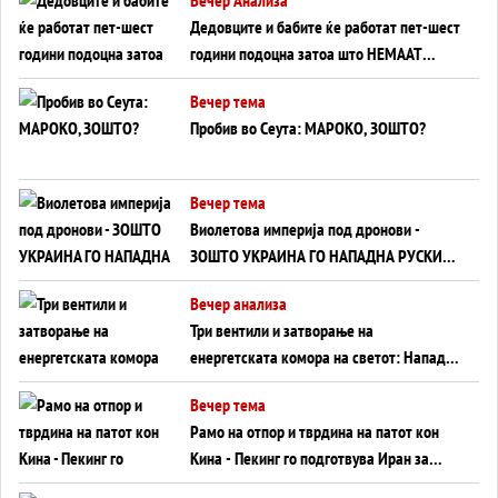
Дедовците и бабите ќе работат пет-шест
години подоцна затоа што НЕМААТ
ВНУЦИ ДА ГИ ЗАМЕНАТ
Вечер тема
Пробив во Сеута: МАРОКО, ЗОШТО?
Вечер тема
Виолетова империја под дронови -
ЗОШТО УКРАИНА ГО НАПАДНА РУСКИОТ
WILDBERRIES
Вечер анализа
Три вентили и затворање на
енергетската комора на светот: Нападот
во Суец најавува глобален енергетски
Вечер тема
инфаркт?
Рамо на отпор и тврдина на патот кон
Кина - Пекинг го подготвува Иран за
американска копнена инвазија