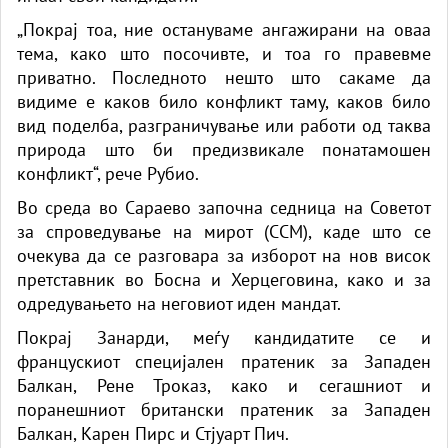
„Покрај тоа, ние остануваме ангажирани на оваа
тема, како што посочивте, и тоа го правевме
приватно. Последното нешто што сакаме да
видиме е каков било конфликт таму, каков било
вид поделба, разграничување или работи од таква
природа што би предизвикале понатамошен
конфликт“, рече Рубио.
Во среда во Сараево започна седница на Советот
за спроведување на мирот (ССМ), каде што се
очекува да се разговара за изборот на нов висок
претставник во Босна и Херцеговина, како и за
одредувањето на неговиот иден мандат.
Покрај Занарди, меѓу кандидатите се и
францускиот специјален пратеник за Западен
Балкан, Рене Троказ, како и сегашниот и
поранешниот британски пратеник за Западен
Балкан, Карен Пирс и Стјуарт Пич.