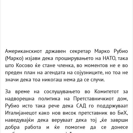
Американскиот државен секретар Марко Рубио
(Марко) изјави дека проширувањето на НАТО, така
што Косово ќе стане членка, во моментов не е во
преден план на агендата на сојузниците, но тоа не
значи дека тоа никогаш нема да се случи.
За време на сослушувањето во Комитетот за
надворешна политика на Претставничкиот дом,
Рубио исто така рече дека САД го поддржуваат
Италијанецот како нов висок претставник во БиХ,
наведувајќи дека веруваат дека тој „ќе заврши
добра работа и ќе помогне да се донесе