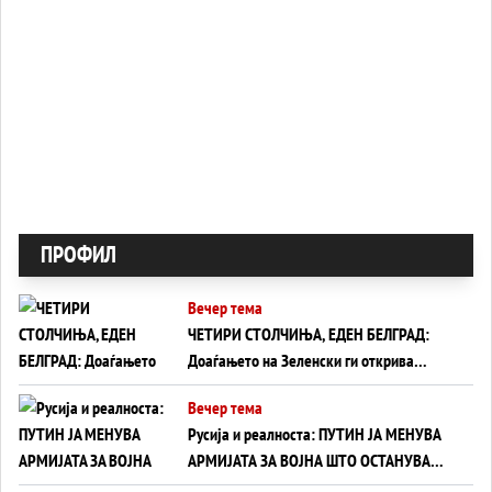
ПРОФИЛ
Вечер тема
ЧЕТИРИ СТОЛЧИЊА, ЕДЕН БЕЛГРАД:
Доаѓањето на Зеленски ги открива
тајните на политиката на балансирање
Вечер тема
на Вучиќ
Русија и реалноста: ПУТИН ЈА МЕНУВА
АРМИЈАТА ЗА ВОЈНА ШТО ОСТАНУВА
БЕЗ ФРОНТ