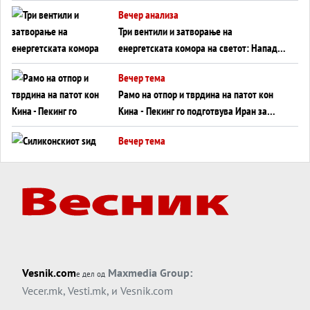
WILDBERRIES
Вечер анализа
Три вентили и затворање на
енергетската комора на светот: Нападот
во Суец најавува глобален енергетски
Вечер тема
инфаркт?
Рамо на отпор и тврдина на патот кон
Кина - Пекинг го подготвува Иран за
американска копнена инвазија
Вечер тема
Силиконскиот ѕид веќе не е непробоен,
Кина го напаѓа последниот голем
монопол на Западот?
Вечер тема
Трамп тврди дека повторно „разговара“
со Иран - ваквите моменти се поопасни
од отворените закани
Вечер тема
Vesnik.com
Maxmedia Group:
е дел од
ДЛАБОКО УДОЛУ: Сметководствените
Vecer.mk
,
Vesti.mk
, и
Vesnik.com
трикови што го соборија ЕНРОН ги