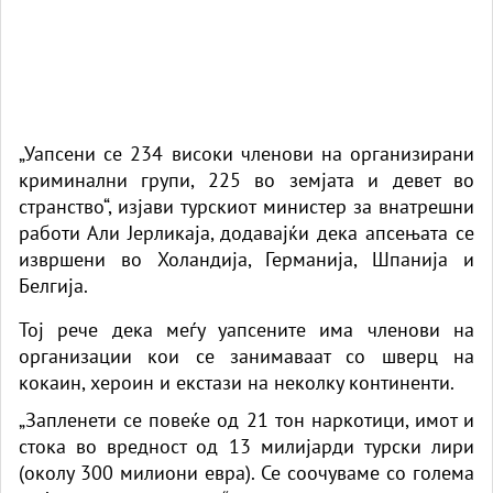
„Уапсени се 234 високи членови на организирани
криминални групи, 225 во земјата и девет во
странство“, изјави турскиот министер за внатрешни
работи Али Јерликаја, додавајќи дека апсењата се
извршени во Холандија, Германија, Шпанија и
Белгија.
Тој рече дека меѓу уапсените има членови на
организации кои се занимаваат со шверц на
кокаин, хероин и екстази на неколку континенти.
„Запленети се повеќе од 21 тон наркотици, имот и
стока во вредност од 13 милијарди турски лири
(околу 300 милиони евра). Се соочуваме со голема