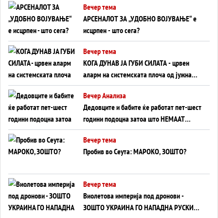
Вечер тема
АРСЕНАЛОТ ЗА „УДОБНО ВОЈУВАЊЕ“ е
исцрпен - што сега?
Вечер тема
КОГА ДУНАВ ЈА ГУБИ СИЛАТА - црвен
аларм на системската плоча од јужна
Германија до Црното Море...
Вечер Анализа
Дедовците и бабите ќе работат пет-шест
години подоцна затоа што НЕМААТ
ВНУЦИ ДА ГИ ЗАМЕНАТ
Вечер тема
Пробив во Сеута: МАРОКО, ЗОШТО?
Вечер тема
Виолетова империја под дронови -
ЗОШТО УКРАИНА ГО НАПАДНА РУСКИОТ