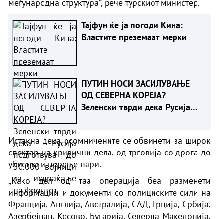
меѓународна структура“, рече турскиот министер.
Тајфун ќе ја погоди Кина:
Властите преземаат мерки
ПУТИН НОСИ ЗАСИЛУВАЊЕ
ОД СЕВЕРНА КОРЕЈА?
Зеленски тврди дека Русија
подготвува до 50.000 војници
за испраќање на фронтот
Истакна дека осомничените се обвинети за широк
спектар на кривични дела, од трговија со дрога до
убиства и перење пари.
„Како дел од таа операција беа разменети
информации и документи со полициските сили на
Франција, Англија, Австралија, САД, Грција, Србија,
Азербејџан, Косово, Бугарија, Северна Македонија,