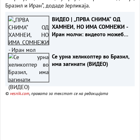
Бразил и Иран“, додаде Јерликаја.
ВИДЕО | „ПРВА СНИМА“ ОД
ХАМНЕИ, НО ИМА СОМНЕЖИ -
Иран молчи: видеото можеби
е снимено пред војната
Се урна хеликоптер во Бразил,
има загинати (ВИДЕО)
©
vesnik.com
, правата за текстот се на редакцијата