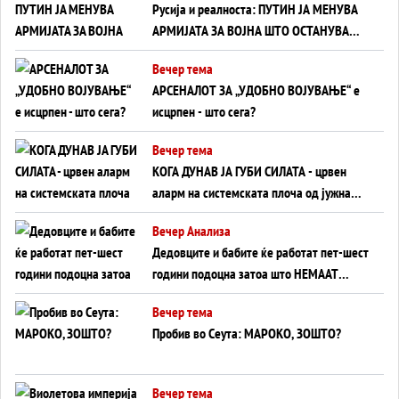
Русија и реалноста: ПУТИН ЈА МЕНУВА
АРМИЈАТА ЗА ВОЈНА ШТО ОСТАНУВА
БЕЗ ФРОНТ
Вечер тема
АРСЕНАЛОТ ЗА „УДОБНО ВОЈУВАЊЕ“ е
исцрпен - што сега?
Вечер тема
КОГА ДУНАВ ЈА ГУБИ СИЛАТА - црвен
аларм на системската плоча од јужна
Германија до Црното Море...
Вечер Анализа
Дедовците и бабите ќе работат пет-шест
години подоцна затоа што НЕМААТ
ВНУЦИ ДА ГИ ЗАМЕНАТ
Вечер тема
Пробив во Сеута: МАРОКО, ЗОШТО?
Вечер тема