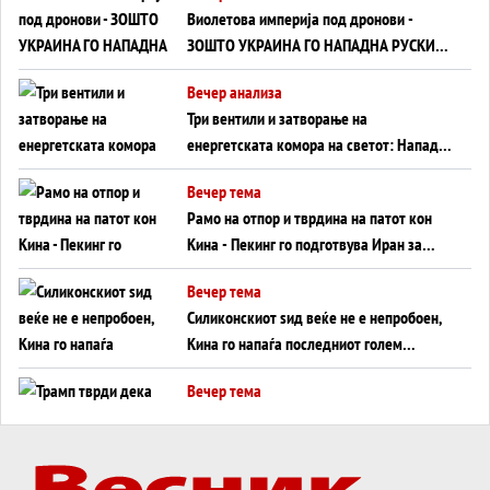
Виолетова империја под дронови -
ЗОШТО УКРАИНА ГО НАПАДНА РУСКИОТ
WILDBERRIES
Вечер анализа
Три вентили и затворање на
енергетската комора на светот: Нападот
во Суец најавува глобален енергетски
Вечер тема
инфаркт?
Рамо на отпор и тврдина на патот кон
Кина - Пекинг го подготвува Иран за
американска копнена инвазија
Вечер тема
Силиконскиот ѕид веќе не е непробоен,
Кина го напаѓа последниот голем
монопол на Западот?
Вечер тема
Трамп тврди дека повторно „разговара“
со Иран - ваквите моменти се поопасни
од отворените закани
Вечер тема