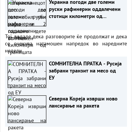
Украина погоди две големи
руски рафинерии оддалечени
стотици километри од
границата
Тој додаде дека разговорите ќе продолжат и дека
се очекува натамошен напредок во наредните
недели.
СОМНИТЕЛНА ПРАТКА - Русија
забрани транзит на месо од
ЕУ
Северна Кореја изврши ново
лансирање на ракета