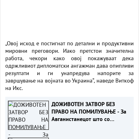
„Овој исход е постигнат по детални и продуктивни
мировни преговори. Иако претстои значителна
работа, чекори како овој покажуваат дека
одржливиот дипломатски ангажман дава опипливи
резултати и ги унапредува напорите за
завршување на војната во Украина“, наведе Виткоф
на Икс.
ДОЖИВОТЕН ЗАТВОР БЕЗ
ПРАВО НА ПОМИЛУВАЊЕ - За
Авганистанецот што со
автомобил уби мајка и 2
годишно дете во Минхен