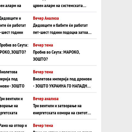
црвен аларм на системската
плоча од јужна Германија до
Вечер Анализа
Црното Море...
Дедовците и бабите ќе работат
пет-шест години подоцна затоа
што НЕМААТ ВНУЦИ ДА ГИ
Вечер тема
ЗАМЕНАТ
Пробив во Сеута: МАРОКО,
ЗОШТО?
Вечер тема
Виолетова империја под дронови
- ЗОШТО УКРАИНА ГО НАПАДНА
РУСКИОТ WILDBERRIES
Вечер анализа
Три вентили и затворање на
енергетската комора на светот:
Нападот во Суец најавува
Вечер тема
глобален енергетски инфаркт?