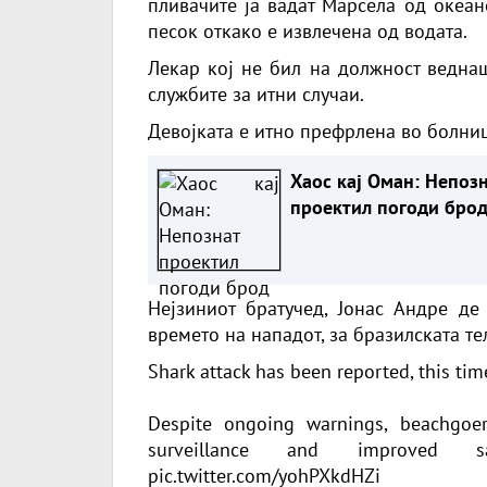
пливачите ја вадат Марсела од океан
песок откако е извлечена од водата.
Лекар кој не бил на должност ведна
службите за итни случаи.
Девојката е итно префрлена во болниц
Хаос кај Оман: Непоз
проектил погоди бро
Нејзиниот братучед, Јонас Андре де
времето на нападот, за бразилската т
Shark attack has been reported, this ti
Despite ongoing warnings, beachgoer
surveillance and improved s
pic.twitter.com/yohPXkdHZi