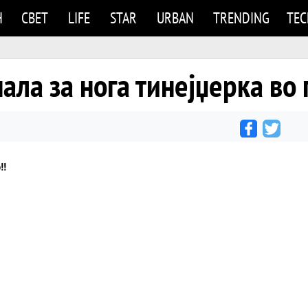
Н
СВЕТ
LIFE
STAR
URBAN
TRENDING
TE
ала за нога тинејџерка во 