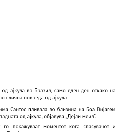
д од ајкула во Бразил, само еден ден откако на
о слична повреда од ајкула.
има Сантос пливала во близина на Боа Вијагем
адната од ајкула, објавува „Дејли меил“.
 го покажуваат моментот кога спасувачот и