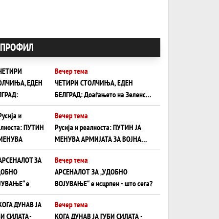
ПРОФИЛ
Вечер тема
ЧЕТИРИ СТОЛЧИЊА, ЕДЕН
БЕЛГРАД: Доаѓањето на Зеленски
ги открива тајните на политиката
Вечер тема
на балансирање на Вучиќ
Русија и реалноста: ПУТИН ЈА
МЕНУВА АРМИЈАТА ЗА ВОЈНА
ШТО ОСТАНУВА БЕЗ ФРОНТ
Вечер тема
АРСЕНАЛОТ ЗА „УДОБНО
ВОЈУВАЊЕ“ е исцрпен - што сега?
Вечер тема
КОГА ДУНАВ ЈА ГУБИ СИЛАТА -