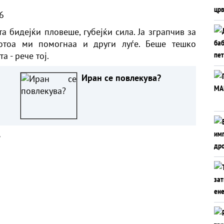
6
та бидејќи пловеше, губејќи сила. Ја зграпчив за
потоа ми помогнаа и други луѓе. Беше тешко
а - рече тој.
Иран се повлекува?
а