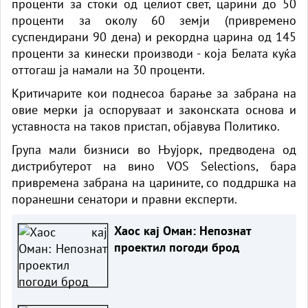
проценти за стоки од целиот свет, царини до 50
проценти за околу 60 земји (привремено
суспендирани 90 дена) и рекордна царина од 145
проценти за кинески производи - која Белата куќа
оттогаш ја намали на 30 проценти.
Критичарите кои поднесоа барање за забрана на
овие мерки ја оспоруваат и законската основа и
уставноста на таков пристап,
објавува Политико.
Група мали бизниси во Њујорк, предводена од
дистрибутерот на вино VOS Selections, бара
привремена забрана на царините, со поддршка на
поранешни сенатори и правни експерти.
Хаос кај Оман: Непознат
проектил погоди брод