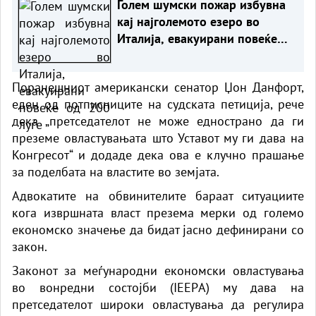
Голем шумски пожар избувна
кај најголемото езеро во
Италија, евакуирани повеќе
од 200 луѓе
Поранешниот американски сенатор Џон Данфорт,
еден од потписниците на судската петиција, рече
дека „претседателот не може еднострано да ги
преземе овластувањата што Уставот му ги дава на
Конгресот“ и додаде дека ова е клучно прашање
за поделбата на властите во земјата.
Адвокатите на обвинителите бараат ситуациите
кога извршната власт презема мерки од големо
економско значење да бидат јасно дефинирани со
закон.
Законот за меѓународни економски овластувања
во вонредни состојби (IEEPA) му дава на
претседателот широки овластувања да регулира