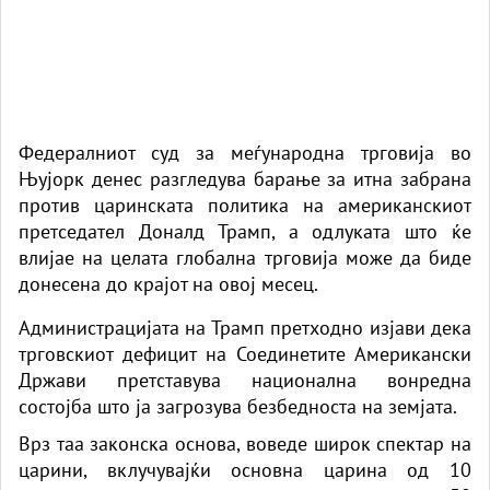
Федералниот суд за меѓународна трговија во
Њујорк денес разгледува барање за итна забрана
против царинската политика на американскиот
претседател Доналд
Трамп
, а одлуката што ќе
влијае на целата глобална трговија може да биде
донесена до крајот на овој месец.
Администрацијата на Трамп претходно изјави дека
трговскиот дефицит на Соединетите Американски
Држави претставува национална вонредна
состојба што ја загрозува безбедноста на земјата.
Врз таа законска основа, воведе широк спектар на
царини
, вклучувајќи основна царина од 10