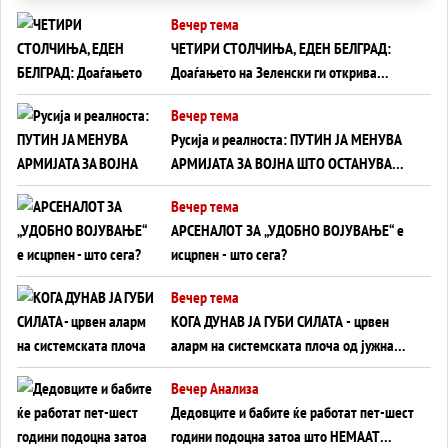
Вечер тема
ЧЕТИРИ СТОЛЧИЊА, ЕДЕН БЕЛГРАД:
Доаѓањето на Зеленски ги открива
тајните на политиката на балансирање
Вечер тема
на Вучиќ
Русија и реалноста: ПУТИН ЈА МЕНУВА
АРМИЈАТА ЗА ВОЈНА ШТО ОСТАНУВА
БЕЗ ФРОНТ
Вечер тема
АРСЕНАЛОТ ЗА „УДОБНО ВОЈУВАЊЕ“ е
исцрпен - што сега?
Вечер тема
КОГА ДУНАВ ЈА ГУБИ СИЛАТА - црвен
аларм на системската плоча од јужна
Германија до Црното Море...
Вечер Анализа
Дедовците и бабите ќе работат пет-шест
години подоцна затоа што НЕМААТ