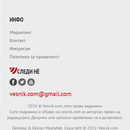
ЛУЃЕТО ШТО РЕШАВААТ ЗА МИР, ВОЈНА,
СОЖИВОТ ИЛИ ПРОПАСТ
Анализа
ИНФО
Приватни факултети - ОД ПРЕСТИЖ
НЕКОГАШ ДЕНЕС ДО ФАБРИКИ ЗА
Маркетинг
ДИПЛОМИ
Вечер тема
Контакт
БАЛКАНОТ КАКО ДОКУМЕНТ НА ТУЃА
Импресум
МАСА: Берлинскиот договор од 1878 и
Политика за приватност
европската уметност за уредување на
Вечер тема
туѓи судбини
СЛЕДИ НÈ
ГЕРМАНИЈА Е ПРЕД ЕКСПЛОЗИЈА? АfD го
урива заштитниот ѕид, улиците се полнат
со отпор, а Европа гледа почеток на
Вечер тема
vesnik.com@gmail.com
голем потрес?
Кинеска ракета испукана во Пацификот.
Што значи тоа за СТРАТЕШКИОТ ЈАЗИК
2026
© Vesnik.com, сите права задржани
Сите содржини и објави на vesnik.com се авторско право на
ВО СВЕТОТ?
редакцијата. Делумно или целосно преземање не е дозволено.
Вечер тема
Брисел ги менува правилата за
Develop & Design MediaNet. Copyright © 2022. Vesnik.com