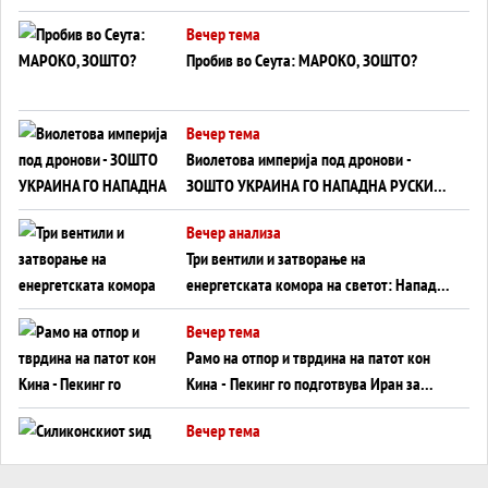
ВНУЦИ ДА ГИ ЗАМЕНАТ
Вечер тема
Пробив во Сеута: МАРОКО, ЗОШТО?
Вечер тема
Виолетова империја под дронови -
ЗОШТО УКРАИНА ГО НАПАДНА РУСКИОТ
WILDBERRIES
Вечер анализа
Три вентили и затворање на
енергетската комора на светот: Нападот
во Суец најавува глобален енергетски
Вечер тема
инфаркт?
Рамо на отпор и тврдина на патот кон
Кина - Пекинг го подготвува Иран за
американска копнена инвазија
Вечер тема
Силиконскиот ѕид веќе не е непробоен,
Кина го напаѓа последниот голем