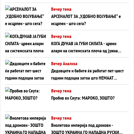
БЕЗ ФРОНТ
Вечер тема
АРСЕНАЛОТ ЗА „УДОБНО ВОЈУВАЊЕ“ е
исцрпен - што сега?
Вечер тема
КОГА ДУНАВ ЈА ГУБИ СИЛАТА - црвен
аларм на системската плоча од јужна
Германија до Црното Море...
Вечер Анализа
Дедовците и бабите ќе работат пет-шест
години подоцна затоа што НЕМААТ
ВНУЦИ ДА ГИ ЗАМЕНАТ
Вечер тема
Пробив во Сеута: МАРОКО, ЗОШТО?
Вечер тема
Виолетова империја под дронови -
ЗОШТО УКРАИНА ГО НАПАДНА РУСКИОТ