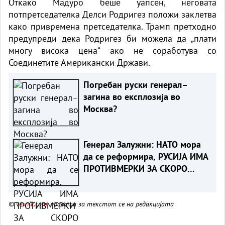
Откако Мадуро беше уапсен, неговата
потпретседателка Делси Родригез положи заклетва
како привремена претседателка. Трамп претходно
предупреди дека Родригез би можела да „плати
многу висока цена“ ако не соработува со
Соединетите Американски Држави.
Погребан руски генерал–
загина во експлозија во
Москва?
Генерал Залужни: НАТО мора
да се реформира, РУСИЈА ИМА
ПРОТИВМЕРКИ ЗА СКОРО
СЕКОЕ НИВНО ОРУЖЈЕ
©
vesnik.com
, правата за текстот се на редакцијата