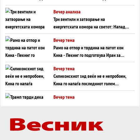
WILDBERRIES
Вечер анализа
Три вентили и затворање на
енергетската комора на светот: Нападот
во Суец најавува глобален енергетски
Вечер тема
инфаркт?
Рамо на отпор и тврдина на патот кон
Кина - Пекинг го подготвува Иран за
американска копнена инвазија
Вечер тема
Силиконскиот ѕид веќе не е непробоен,
Кина го напаѓа последниот голем
монопол на Западот?
Вечер тема
Трамп тврди дека повторно „разговара“
со Иран - ваквите моменти се поопасни
од отворените закани
Вечер тема
ДЛАБОКО УДОЛУ: Сметководствените