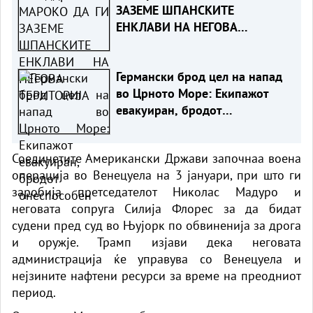
ЗАЗЕМЕ ШПАНСКИТЕ
ЕНКЛАВИ НА НЕГОВА
ТЕРИТОРИЈА
Германски брод цел на напад
во Црното Море: Екипажот
евакуиран, бродот
онеспособен
Соединетите Американски Држави започнаа воена
операција во Венецуела на 3 јануари, при што ги
заробија претседателот Николас Мадуро и
неговата сопруга Силија Флорес за да бидат
судени пред суд во Њујорк по обвиненија за дрога
и оружје. Трамп изјави дека неговата
администрација ќе управува со Венецуела и
нејзините нафтени ресурси за време на преодниот
период.