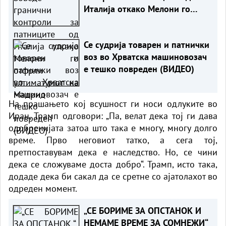
Италија откако Мелони го
отфрли ултиматумот на
Мадрид
Се судрија товарен и патнички
воз во Хрватска машиновозач
е тешко повреден (ВИДЕО)
На прашањето кој всушност ги носи одлуките во
Иран, Трамп одговори: „Па, велат дека тој ги дава
одобренијата затоа што така е многу, многу долго
време. Прво неговиот татко, а сега тој,
претпоставувам дека е наследство. Но, се чини
дека се сложуваме доста добро“. Трамп, исто така,
додаде дека би сакал да се сретне со
ајатолахот
во
одреден момент.
„СЕ БОРИМЕ ЗА ОПСТАНОК И
НЕМАМЕ ВРЕМЕ ЗА СОМНЕЖИ“