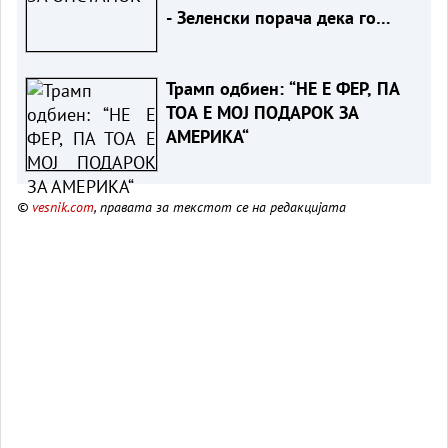
- Зеленски порача дека го
разбира скептицизмот на
Вучиќ за ЕУ
Трамп одбиен: “НЕ Е ФЕР, ПА
ТОА Е МОЈ ПОДАРОК ЗА
АМЕРИКА“
©
vesnik.com
, правата за текстот се на редакцијата