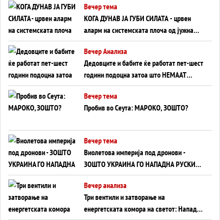
Вечер тема
КОГА ДУНАВ ЈА ГУБИ СИЛАТА - црвен
аларм на системската плоча од јужна
Германија до Црното Море...
Вечер Анализа
Дедовците и бабите ќе работат пет-шест
години подоцна затоа што НЕМААТ
ВНУЦИ ДА ГИ ЗАМЕНАТ
Вечер тема
Пробив во Сеута: МАРОКО, ЗОШТО?
Вечер тема
Виолетова империја под дронови -
ЗОШТО УКРАИНА ГО НАПАДНА РУСКИОТ
WILDBERRIES
Вечер анализа
Три вентили и затворање на
енергетската комора на светот: Нападот