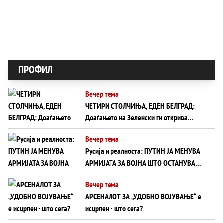
ПРОФИЛ
Вечер тема
ЧЕТИРИ СТОЛЧИЊА, ЕДЕН БЕЛГРАД:
Доаѓањето на Зеленски ги открива
тајните на политиката на балансирање
Вечер тема
на Вучиќ
Русија и реалноста: ПУТИН ЈА МЕНУВА
АРМИЈАТА ЗА ВОЈНА ШТО ОСТАНУВА
БЕЗ ФРОНТ
Вечер тема
АРСЕНАЛОТ ЗА „УДОБНО ВОЈУВАЊЕ“ е
исцрпен - што сега?