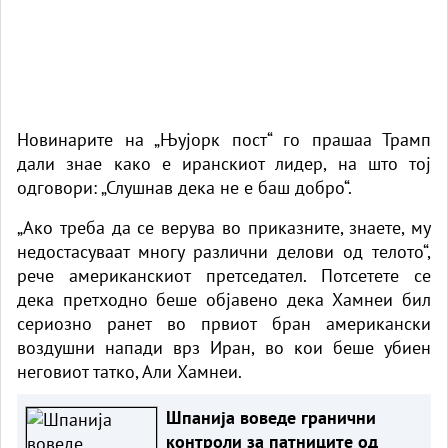
Новинарите на „Њујорк пост“ го прашаа
Трамп
дали знае како е иранскиот лидер, на што тој
одговори: „Слушнав дека не е баш добро“.
„Ако треба да се верува во приказните, знаете, му
недостасуваат многу различни делови од телото“,
рече американскиот претседател. Потсетете се
дека претходно беше објавено дека Хамнеи бил
сериозно ранет во првиот бран американски
воздушни напади врз Иран, во кои беше убиен
неговиот татко, Али Хамнеи.
Шпанија воведе гранични
контроли за патниците од