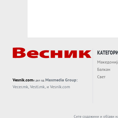
КАТЕГОР
Македониј
Балкан
Свет
Vesnik.com
Maxmedia Group:
е дел од
Vecer.mk
,
Vesti.mk
, и
Vesnik.com
Сите содржини и објави н