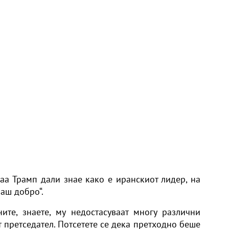
шаа
Трамп
дали знае како е иранскиот лидер, на
баш добро“.
ите, знаете, му недостасуваат многу различни
т претседател. Потсетете се дека претходно беше