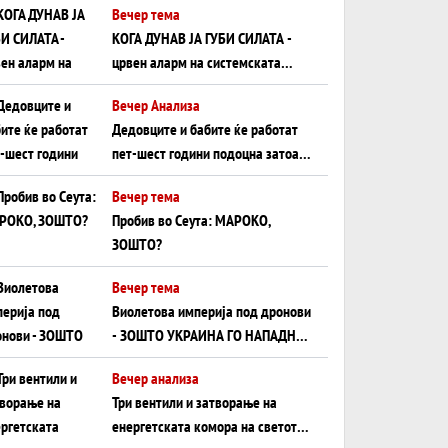
Вечер тема
КОГА ДУНАВ ЈА ГУБИ СИЛАТА -
црвен аларм на системската
плоча од јужна Германија до
Вечер Анализа
Црното Море...
Дедовците и бабите ќе работат
пет-шест години подоцна затоа
што НЕМААТ ВНУЦИ ДА ГИ
Вечер тема
ЗАМЕНАТ
Пробив во Сеута: МАРОКО,
ЗОШТО?
Вечер тема
Виолетова империја под дронови
- ЗОШТО УКРАИНА ГО НАПАДНА
РУСКИОТ WILDBERRIES
Вечер анализа
Три вентили и затворање на
енергетската комора на светот: