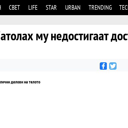
Н
СВЕТ
LIFE
STAR
URBAN
TRENDING
TE
јатолах му недостигаат до