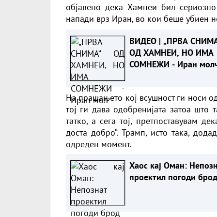
објавено дека Хамнеи бил сериозно
напади врз Иран, во кои беше убиен н
ВИДЕО | „ПРВА СНИМА
ОД ХАМНЕИ, НО ИМА
СОМНЕЖИ - Иран молч
видеото можеби е
снимено пред војната
На прашањето кој всушност ги носи од
тој ги дава одобренијата затоа што 
татко, а сега тој, претпоставувам де
доста добро“. Трамп, исто така, дод
одреден момент.
Хаос кај Оман: Непоз
проектил погоди бро