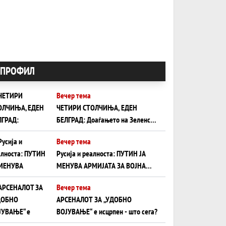
ПРОФИЛ
Вечер тема
ЧЕТИРИ СТОЛЧИЊА, ЕДЕН
БЕЛГРАД: Доаѓањето на Зеленски
ги открива тајните на политиката
Вечер тема
на балансирање на Вучиќ
Русија и реалноста: ПУТИН ЈА
МЕНУВА АРМИЈАТА ЗА ВОЈНА
ШТО ОСТАНУВА БЕЗ ФРОНТ
Вечер тема
АРСЕНАЛОТ ЗА „УДОБНО
ВОЈУВАЊЕ“ е исцрпен - што сега?