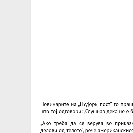
Новинарите на „Њујорк пост“ го пра
што тој одговори: „Слушнав дека не е 
„Ако треба да се верува во приказн
делови од телото“, рече американскио