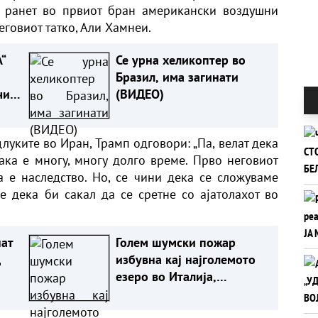
 ранет во првиот бран американски воздушни
еговиот татко, Али Хамнеи.
“
Се урна хеликоптер во
Бразил, има загинати
и:
(ВИДЕО)
луките во Иран, Трамп одговори: „Па, велат дека
така е многу, многу долго време. Прво неговиот
ка е наследство. Но, се чини дека се сложуваме
аде дека би сакал да се сретне со
ајатолахот
во
нат
Голем шумски пожар
д
избувна кај најголемото
езеро во Италија,
евакуирани повеќе од
200 луѓе