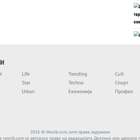
ИИ
а
Life
Trending
Cult
Star
Techno
Спорт
Urban
Економија
Профил
2026
© Vesnik.com, сите права задржани
а vesnik.com се авторско право на редакцијата. Делумно или целосно 