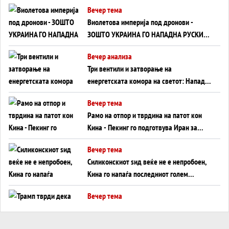
Вечер тема
Виолетова империја под дронови -
ЗОШТО УКРАИНА ГО НАПАДНА РУСКИОТ
WILDBERRIES
Вечер анализа
Три вентили и затворање на
енергетската комора на светот: Нападот
во Суец најавува глобален енергетски
Вечер тема
инфаркт?
Рамо на отпор и тврдина на патот кон
Кина - Пекинг го подготвува Иран за
американска копнена инвазија
Вечер тема
Силиконскиот ѕид веќе не е непробоен,
Кина го напаѓа последниот голем
монопол на Западот?
Вечер тема
Трамп тврди дека повторно „разговара“
со Иран - ваквите моменти се поопасни