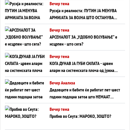
Вечер тема
Русија и реалноста: ПУТИН ЈА МЕНУВА
АРМИЈАТА ЗА ВОЈНА ШТО ОСТАНУВА
БЕЗ ФРОНТ
Вечер тема
АРСЕНАЛОТ ЗА „УДОБНО ВОЈУВАЊЕ“ е
исцрпен - што сега?
Вечер тема
КОГА ДУНАВ ЈА ГУБИ СИЛАТА - црвен
аларм на системската плоча од јужна
Германија до Црното Море...
Вечер Анализа
Дедовците и бабите ќе работат пет-шест
години подоцна затоа што НЕМААТ
ВНУЦИ ДА ГИ ЗАМЕНАТ
Вечер тема
Пробив во Сеута: МАРОКО, ЗОШТО?