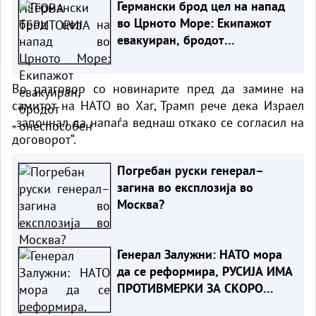
Германски брод цел на напад
во Црното Море: Екипажот
евакуиран, бродот
онеспособен
Во разговор со новинарите пред да замине на
самитот на НАТО во Хаг, Трамп рече дека Израел
„започнал да напаѓа веднаш откако се согласил на
договорот“.
Погребан руски генерал–
загина во експлозија во
Москва?
Генерал Залужни: НАТО мора
да се реформира, РУСИЈА ИМА
ПРОТИВМЕРКИ ЗА СКОРО
СЕКОЕ НИВНО ОРУЖЈЕ