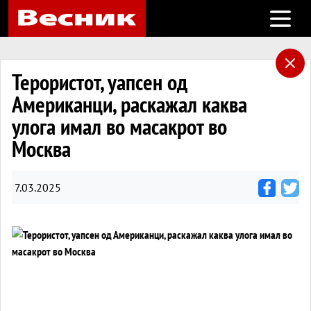
Open m
Терористот, уапсен од
Американци, раскажал каква
улога имал во масакрот во
Москва
7.03.2025