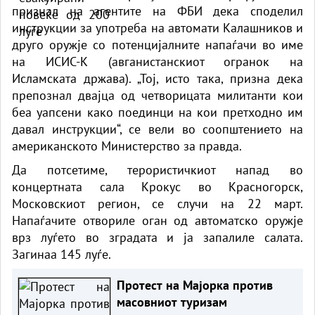
признал на агентите на ФБИ дека споделил
инструкции за употреба на автомати Калашников и
друго оружје со потенцијалните напаѓачи во име
на ИСИС-К (авганистанскиот огранок на
Исламската држава). „Тој, исто така, призна дека
препознал двајца од четворицата милитанти кои
беа уапсени како поединци на кои претходно им
давал инструкции“, се вели во соопштението на
американското Министерство за правда.
Да потсетиме, терористичкиот напад во
концертната сала Крокус во Красногорск,
Московскиот регион, се случи на 22 март.
Напаѓачите отвориле оган од автоматско оружје
врз луѓето во зградата и ја запалиле салата.
Загинаа 145 луѓе.
Протест на Мајорка против
масовниот туризам