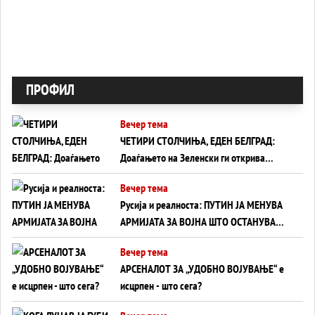
ПРОФИЛ
Вечер тема
ЧЕТИРИ СТОЛЧИЊА, ЕДЕН БЕЛГРАД:
Доаѓањето на Зеленски ги открива
тајните на политиката на балансирање
Вечер тема
на Вучиќ
Русија и реалноста: ПУТИН ЈА МЕНУВА
АРМИЈАТА ЗА ВОЈНА ШТО ОСТАНУВА
БЕЗ ФРОНТ
Вечер тема
АРСЕНАЛОТ ЗА „УДОБНО ВОЈУВАЊЕ“ е
исцрпен - што сега?