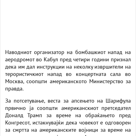
Наводниот организатор на бомбашкиот напад на
аеродромот во Кабул пред четири години признал
дека им дал инструкции на неколку извршители на
терористичкиот напад во концертната сала во
Москва, соопшти американското Министерство за
правда.
За потсетување, веста за апсењето на Шарифула
првично ја соопшти американскиот претседател
Доналд Трамп за време на обраќањето пред
Конгресот, истакнувајќи дека човекот е одговорен
за смртта на американските војници за време на