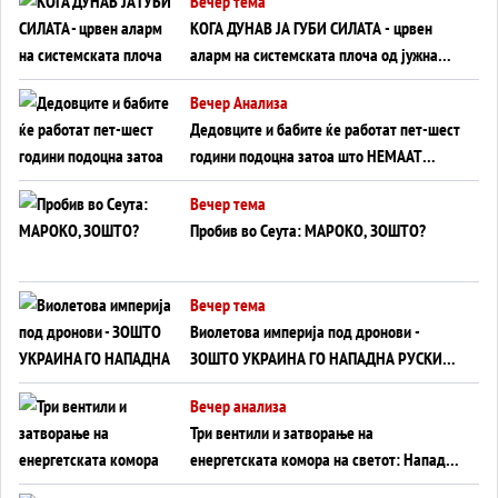
Вечер тема
КОГА ДУНАВ ЈА ГУБИ СИЛАТА - црвен
аларм на системската плоча од јужна
Германија до Црното Море...
Вечер Анализа
Дедовците и бабите ќе работат пет-шест
години подоцна затоа што НЕМААТ
ВНУЦИ ДА ГИ ЗАМЕНАТ
Вечер тема
Пробив во Сеута: МАРОКО, ЗОШТО?
Вечер тема
Виолетова империја под дронови -
ЗОШТО УКРАИНА ГО НАПАДНА РУСКИОТ
WILDBERRIES
Вечер анализа
Три вентили и затворање на
енергетската комора на светот: Нападот
во Суец најавува глобален енергетски