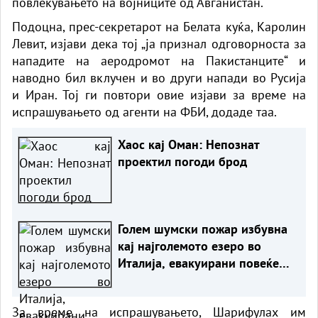
повлекувањето на војниците од Авганистан.
Подоцна, прес-секретарот на Белата куќа, Каролин
Левит, изјави дека тој „ја признал одговорноста за
нападите на аеродромот на Пакистанците“ и
наводно бил вклучен и во други напади во Русија
и Иран. Тој ги повтори овие изјави за време на
испрашувањето од агенти на ФБИ, додаде таа.
Хаос кај Оман: Непознат
проектил погоди брод
Голем шумски пожар избувна
кај најголемото езеро во
Италија, евакуирани повеќе
од 200 луѓе
За време на испрашувањето, Шарифулах им