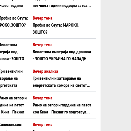
пет-шест години подоцна затоа
што НЕМААТ ВНУЦИ ДА ГИ
Вечер тема
ЗАМЕНАТ
Пробив во Сеута: МАРОКО,
ЗОШТО?
Вечер тема
Виолетова империја под дронови
- ЗОШТО УКРАИНА ГО НАПАДНА
РУСКИОТ WILDBERRIES
Вечер анализа
Три вентили и затворање на
енергетската комора на светот:
Нападот во Суец најавува
Вечер тема
глобален енергетски инфаркт?
Рамо на отпор и тврдина на патот
кон Кина - Пекинг го подготвува
Иран за американска копнена
Вечер тема
инвазија