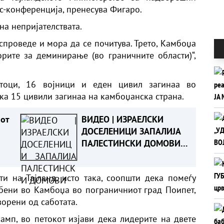
с-конференција, пренесува Фигаро.
на непријателствата.
 спроведе и мора да се почитува. Трето, Камбоџа
рите за деминирање (во граничните области)“,
атоци, 16 војници и еден цивил загинаа во
ека 15 цивили загинаа на камбоџанска страна.
иот
ВИДЕО | ИЗРАЕЛСКИ
ДОСЕЛЕНИЦИ ЗАПАЛИЈА
ПАЛЕСТИНСКИ ДОМОВИ -
Жени и деца повредени
на Западниот Брег
и на Тајланд, исто така, соопшти дека помеѓу
обени во Камбоџа во пограничниот град Поипет,
орени од саботата.
амп, во петокот изјави дека лидерите на двете