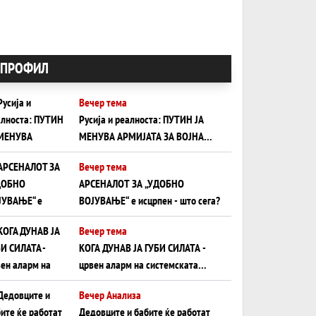
ПРОФИЛ
Вечер тема
Русија и реалноста: ПУТИН ЈА
МЕНУВА АРМИЈАТА ЗА ВОЈНА
ШТО ОСТАНУВА БЕЗ ФРОНТ
Вечер тема
АРСЕНАЛОТ ЗА „УДОБНО
ВОЈУВАЊЕ“ е исцрпен - што сега?
Вечер тема
КОГА ДУНАВ ЈА ГУБИ СИЛАТА -
црвен аларм на системската
плоча од јужна Германија до
Вечер Анализа
Црното Море...
Дедовците и бабите ќе работат