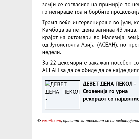
земји се согласиле на примирје по не
го негираше тоа и борбите продолжија
Трамп веќе интервенираше во јули, ко
Камбоџа за пет дена загинаа 43 лица,
крајот на октомври во Малезија, земј
од Југоисточна Азија (АСЕАН), но пр
недели.
За 22 декември е закажан посебен со
АСЕАН за да се обиде да се најде дип
ДЕВЕТ ДЕНА ПЕКОЛ -
Словенија го урна
рекордот со најдолги
топлотен бран
©
vesnik.com
, правата за текстот се на редакцијат