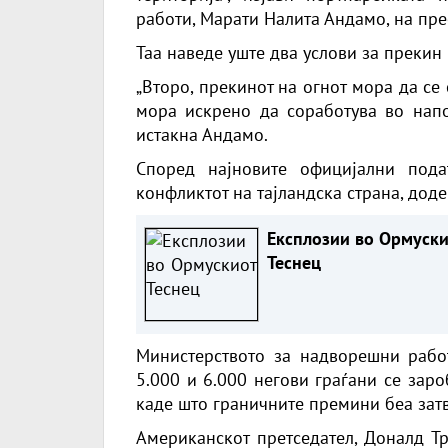
работи, Марати Налита Андамо, на пре
Таа наведе уште два услови за прекин 
„Второ, прекинот на огнот мора да се
мора искрено да соработува во напо
истакна Андамо.
Според најновите официјални под
конфликтот на тајландска страна, дод
Експлозии во Ормуск
Теснец
Министерството за надворешни работ
5.000 и 6.000 негови граѓани се зар
каде што граничните премини беа затв
Американскот претседател, Доналд Тр