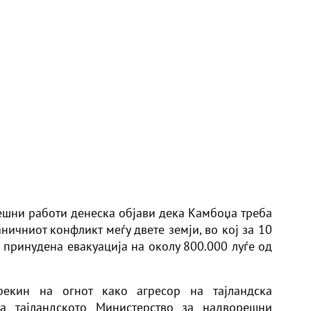
ешни работи денеска објави дека Камбоџа треба
ничниот конфликт меѓу двете земји, во кој за 10
 принудена евакуација на околу 800.000 луѓе од
екин на огнот како агресор на тајландска
 на тајландското Министерство за надворешни