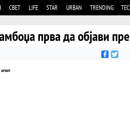
Н
СВЕТ
LIFE
STAR
URBAN
TRENDING
TE
Камбоџа прва да објави пре