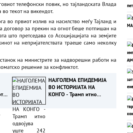
говиот телефонски повик, но тајландската Влада
 во текот на викендот.
га во првиот излив на насилство меѓу Тајланд и
 а договор за прекин на огнот беше потпишан на
ата што претседава со Асоцијацијата на земјите
екинот на непријателствата траеше само неколку
станок на министрите за надворешни работи на
ломатско решение за конфликтот.
НАЈГОЛЕМА ЕПИДЕМИЈА
ВО ИСТОРИЈАТА НА
от
КОНГО - Трамп итно
одвојува уште 242
милиони долари за борба
а
со еболата