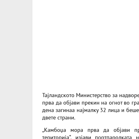
Тајландското Министерство за надвор
прва да објави прекин на огнот во гра
дена загинаа најмалку 32 лица и беше
двете страни.
„Камбоџа мора прва да објави пр
територија“, изјави портпаролката