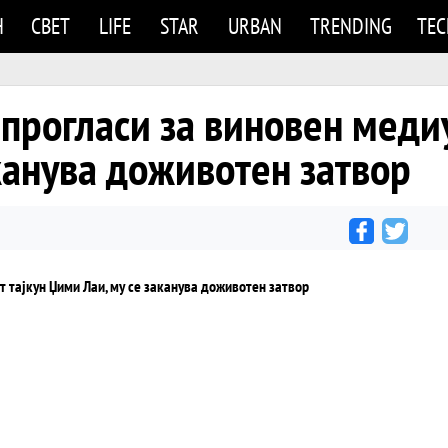
Н
СВЕТ
LIFE
STAR
URBAN
TRENDING
TE
о прогласи за виновен меди
канува доживотен затвор