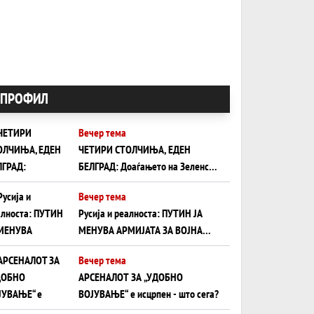
ПРОФИЛ
Вечер тема
ЧЕТИРИ СТОЛЧИЊА, ЕДЕН
БЕЛГРАД: Доаѓањето на Зеленски
ги открива тајните на политиката
Вечер тема
на балансирање на Вучиќ
Русија и реалноста: ПУТИН ЈА
МЕНУВА АРМИЈАТА ЗА ВОЈНА
ШТО ОСТАНУВА БЕЗ ФРОНТ
Вечер тема
АРСЕНАЛОТ ЗА „УДОБНО
ВОЈУВАЊЕ“ е исцрпен - што сега?