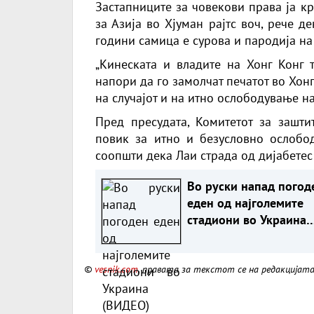
Застапниците за човекови права ја кр
за Азија во Хјуман рајтс воч, рече д
години самица е сурова и пародија на 
„Кинеската и владите на Хонг Конг 
напори да го замолчат печатот во Хон
на случајот и на итно ослободување на
Пред пресудата, Комитетот за заштит
повик за итно и безусловно ослобод
соопшти дека Лаи страда од дијабетес
Во руски напад погод
еден од најголемите
стадиони во Украина
(ВИДЕО)
©
vesnik.com
, правата за текстот се на редакцијат