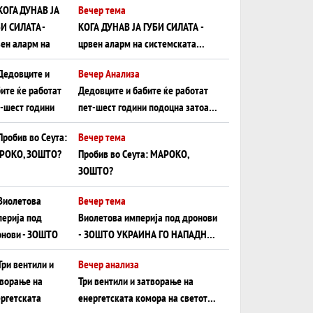
Вечер тема
КОГА ДУНАВ ЈА ГУБИ СИЛАТА -
црвен аларм на системската
плоча од јужна Германија до
Вечер Анализа
Црното Море...
Дедовците и бабите ќе работат
пет-шест години подоцна затоа
што НЕМААТ ВНУЦИ ДА ГИ
Вечер тема
ЗАМЕНАТ
Пробив во Сеута: МАРОКО,
ЗОШТО?
Вечер тема
Виолетова империја под дронови
- ЗОШТО УКРАИНА ГО НАПАДНА
РУСКИОТ WILDBERRIES
Вечер анализа
Три вентили и затворање на
енергетската комора на светот: