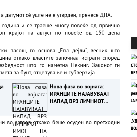
а датумот сè уште не е утврден, пренесе ДПА.
 година и се траеше многу повеќе од првично
кон крајот на август по повеќе од 150 дена
ски пасош, го основа „Епл дејли“, весник што
ина откако властите започнаа истраги според
езбедност што го наметна Пекинг. Законот ги
мета за бунт, отцепување и субверзија.
да
Нова фаза во војната:
ИРАНЦИТЕ НАЈАВУВААТ
НАПАД ВРЗ ЛИЧНИОТ
ИМОТ НА ТРАМП И
НЕГОВИТЕ ПАРТНЕРИ
ни во затвор откако беше осуден во претходни