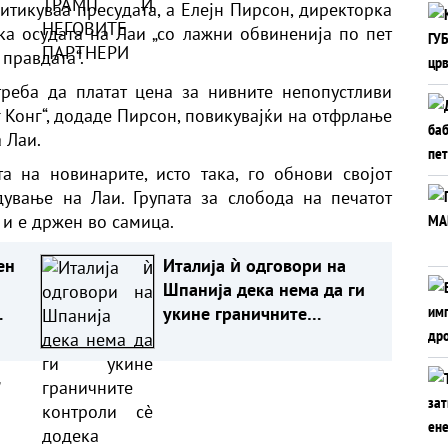
итикуваа пресудата, а Елејн Пирсон, директорка
ека осудата на Лаи „со лажни обвиненија по пет
правдата“.
треба да платат цена за нивните непопустливи
г Конг“, додаде Пирсон, повикувајќи на отфрлање
 Лаи.
а на новинарите, исто така, го обнови својот
ување на Лаи. Групата за слобода на печатот
 и е држен во самица.
ен
Италија ѝ одговори на
Шпанија дека нема да ги
укине граничните
контроли сè додека
постојат ризици
а