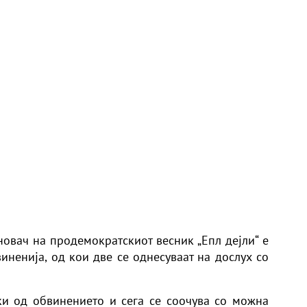
овач на продемократскиот весник „Епл дејли“ е
иненија, од кои две се однесуваат на дослух со
ки од обвинението и сега се соочува со можна