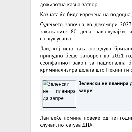
доживотна казна затвор.
Казната ќе биде изречена на подоцна, 
Судењето започна во декември 2023
закажаните 80 дена, завршувајќи 
сослушувања.
Лаи, кој исто така поседува британ
принудно беше затворен во 2021 год
сеопфатниот закон за национална б
криминализира делата што Пекинг ги с
Зеленски не планира 
запре
Лаи веќе помина повеќе од пет годи
случаи, потсетува ДПА.