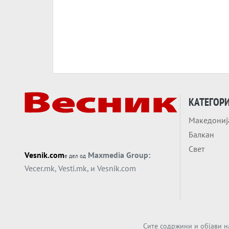
КАТЕГОР
Македониј
Балкан
Свет
Vesnik.com
Maxmedia Group:
е дел од
Vecer.mk
,
Vesti.mk
, и
Vesnik.com
Сите содржини и објави н