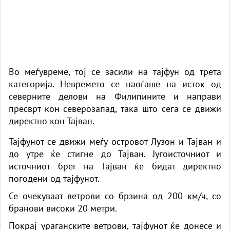
Во меѓувреме, тој се засили на тајфун од трета
категорија. Невремето се наоѓаше на исток од
северните делови на Филипините и направи
пресврт кон северозапад, така што сега се движи
директно кон Тајван.
Тајфунот се движи меѓу островот Лузон и Тајван и
до утре ќе стигне до Тајван. Југоисточниот и
источниот брег на Тајван ќе бидат директно
погодени од тајфунот.
Се очекуваат ветрови со брзина од 200 км/ч, со
бранови високи 20 метри.
Покрај ураганските ветрови, тајфунот ќе донесе и