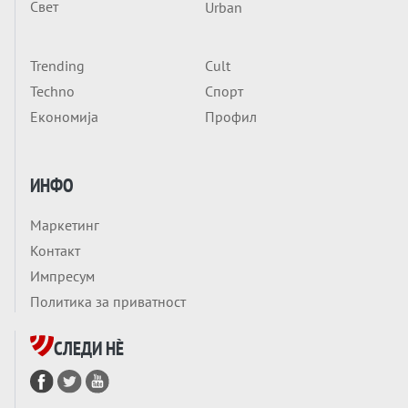
Свет
Urban
ОД ШАХЕД ДО СВЕТСКА ВОЈНА?
Обвинувањето кон Русија го поврзува
Блискиот Исток со украинското бојно
Trending
Cult
Тема
поле?
Techno
Спорт
Заборавете ги премиерите, ОВА СЕ
Економија
Профил
ЛУЃЕТО ШТО РЕШАВААТ ЗА МИР, ВОЈНА,
СОЖИВОТ ИЛИ ПРОПАСТ
Анализа
ИНФО
Приватни факултети - ОД ПРЕСТИЖ
НЕКОГАШ ДЕНЕС ДО ФАБРИКИ ЗА
Маркетинг
ДИПЛОМИ
Вечер тема
Контакт
БАЛКАНОТ КАКО ДОКУМЕНТ НА ТУЃА
Импресум
МАСА: Берлинскиот договор од 1878 и
Политика за приватност
европската уметност за уредување на
Вечер тема
туѓи судбини
СЛЕДИ НÈ
ГЕРМАНИЈА Е ПРЕД ЕКСПЛОЗИЈА? АfD го
урива заштитниот ѕид, улиците се полнат
со отпор, а Европа гледа почеток на