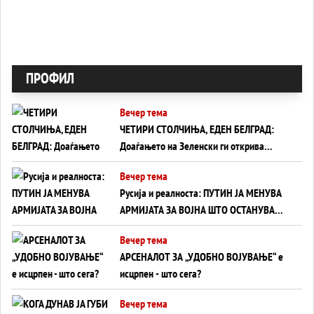
ПРОФИЛ
Вечер тема
ЧЕТИРИ СТОЛЧИЊА, ЕДЕН БЕЛГРАД:
Доаѓањето на Зеленски ги открива
тајните на политиката на балансирање
Вечер тема
на Вучиќ
Русија и реалноста: ПУТИН ЈА МЕНУВА
АРМИЈАТА ЗА ВОЈНА ШТО ОСТАНУВА
БЕЗ ФРОНТ
Вечер тема
АРСЕНАЛОТ ЗА „УДОБНО ВОЈУВАЊЕ“ е
исцрпен - што сега?
Вечер тема