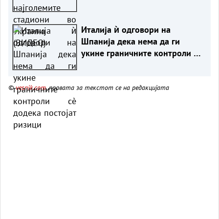
Италија ѝ одговори на
Шпанија дека нема да ги
укине граничните контроли сè
додека постојат ризици
©
vesnik.com
, правата за текстот се на редакцијата