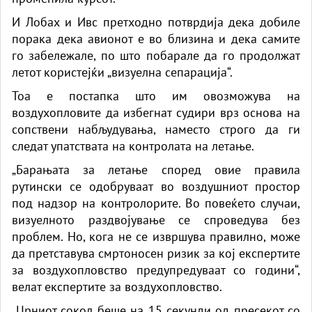
И Лобах и Ивс претходно потврдија дека добиле
порака дека авионот е во близина и дека самите
го забележале, по што побарале да го продолжат
летот користејќи „визуелна сепарација“.
Тоа е постапка што им овозможува на
воздухопловите да избегнат судири врз основа на
сопствени набљудувања, наместо строго да ги
следат упатствата на контролата на летање.
„Барањата за летање според овие правила
рутински се одобруваат во воздушниот простор
под надзор на контролорите. Во повеќето случаи,
визуелното раздвојување се спроведува без
проблем. Но, кога не се извршува правилно, може
да претставува смртоносен ризик за кој експертите
за воздухопловство предупредуваат со години“,
велат експертите за воздухопловство.
„Црниот сокол беше на 15 секунди од пресекот со