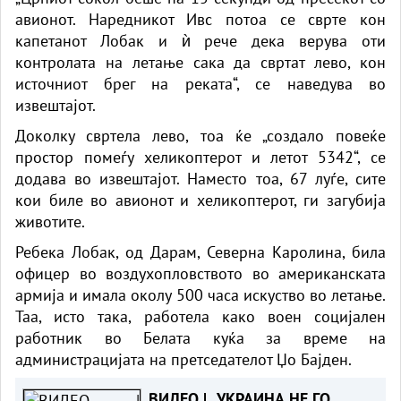
авионот. Наредникот Ивс потоа се сврте кон
капетанот Лобак и ѝ рече дека верува оти
контролата на летање сака да свртат лево, кон
источниот брег на реката“, се наведува во
извештајот.
Доколку свртела лево, тоа ќе „создало повеќе
простор помеѓу хеликоптерот и летот 5342“, се
додава во извештајот. Наместо тоа, 67 луѓе, сите
кои биле во авионот и хеликоптерот, ги загубија
животите.
Ребека Лобак, од Дарам, Северна Каролина, била
офицер во воздухопловството во американската
армија и имала околу 500 часа искуство во летање.
Таа, исто така, работела како воен социјален
работник во Белата куќа за време на
администрацијата на претседателот Џо Бајден.
ВИДЕО | „УКРАИНА НЕ ГО