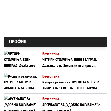
ПРОФИЛ
Вечер тема
ЧЕТИРИ СТОЛЧИЊА, ЕДЕН БЕЛГРАД:
Доаѓањето на Зеленски ги открива
тајните на политиката на балансирање
Вечер тема
на Вучиќ
Русија и реалноста: ПУТИН ЈА МЕНУВА
АРМИЈАТА ЗА ВОЈНА ШТО ОСТАНУВА
БЕЗ ФРОНТ
Вечер тема
АРСЕНАЛОТ ЗА „УДОБНО ВОЈУВАЊЕ“ е
исцрпен - што сега?