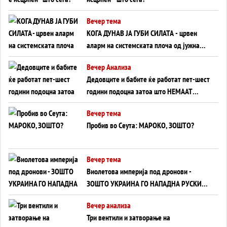
Вечер тема
КОГА ДУНАВ ЈА ГУБИ СИЛАТА - црвен
аларм на системската плоча од јужна
Германија до Црното Море...
Вечер Анализа
Дедовците и бабите ќе работат пет-шест
години подоцна затоа што НЕМААТ
ВНУЦИ ДА ГИ ЗАМЕНАТ
Вечер тема
Пробив во Сеута: МАРОКО, ЗОШТО?
Вечер тема
Виолетова империја под дронови -
ЗОШТО УКРАИНА ГО НАПАДНА РУСКИОТ
WILDBERRIES
Вечер анализа
Три вентили и затворање на