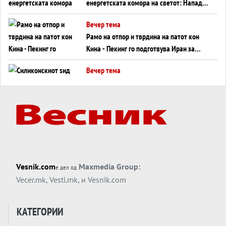
енергетската комора на светот: Нападот
во Суец најавува глобален енергетски
Вечер тема
инфаркт?
Рамо на отпор и тврдина на патот кон
Кина - Пекинг го подготвува Иран за
американска копнена инвазија
Вечер тема
Силиконскиот ѕид веќе не е непробоен,
Кина го напаѓа последниот голем
монопол на Западот?
Вечер тема
Трамп тврди дека повторно „разговара“
со Иран - ваквите моменти се поопасни
од отворените закани
Вечер тема
Vesnik.com
Maxmedia Group:
е дел од
ДЛАБОКО УДОЛУ: Сметководствените
Vecer.mk
,
Vesti.mk
, и
Vesnik.com
трикови што го соборија ЕНРОН ги
применуваат гигантите за ВИ
Вечер тема
КАТЕГОРИИ
АТОМСКО ДОМИНО НА БЛИСКИОТ