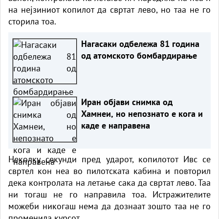
на нејзиниот копилот да свртат лево, но таа не го
сторила тоа.
Нагасаки одбележа 81 година
од атомското бомбардирање
Иран објави снимка од
Хамнеи, но непознато е кога и
каде е направена
Неколку секунди пред ударот, копилотот Ивс се
свртел кон неа во пилотската кабина и повторил
дека контролата на летање сака да свртат лево. Таа
ни тогаш не го направила тоа. Истражителите
можеби никогаш нема да дознаат зошто таа не го
променила курсот.