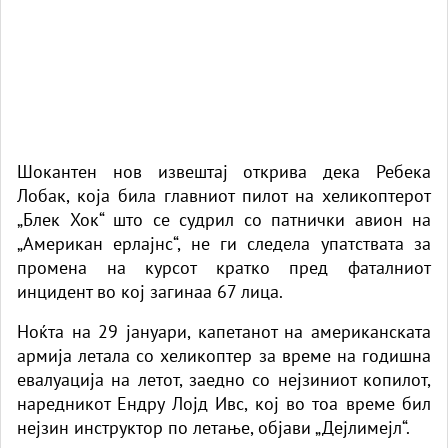
Шокантен нов
извештај
открива дека Ребека
Лобак, која била главниот пилот на хеликоптерот
„Блек Хок“ што се судрил со патнички авион на
„Американ ерлајнс“, не ги следела упатствата за
промена на курсот кратко пред фаталниот
инцидент во кој загинаа 67 лица.
Ноќта на 29 јануари, капетанот на американската
армија летала со хеликоптер за време на годишна
евалуација на летот, заедно со нејзиниот копилот,
наредникот Ендру Лојд Ивс, кој во тоа време бил
нејзин инструктор по летање,
објави „Дејлимејл“.