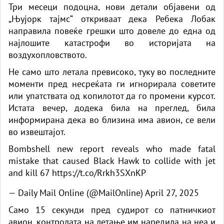
Три месеци подоцна, нови детали објавени од
„Њујорк тајмс“ откриваат дека Ребека Лобак
направила повеќе
грешки
што довеле до една од
најлошите катастрофи во историјата на
воздухопловството.
Не само што летала превисоко, туку во последните
моменти пред несреќата ги игнорирала советите
или упатствата од копилотот да го промени курсот.
Истата вечер, додека била на преглед, била
информирана дека во близина има авион, се вели
во извештајот.
Bombshell new report reveals who made fatal
mistake that caused Black Hawk to collide with jet
and kill 67
https://t.co/Rrkh3SXnKP
— Daily Mail Online (@MailOnline)
April 27, 2025
Само 15 секунди пред судирот со патничкиот
авион, контролата на летање им наредила на неа и