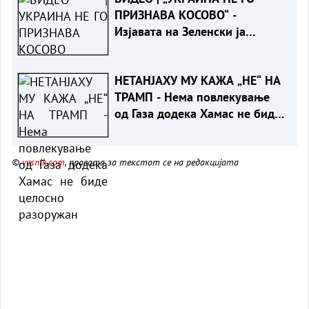
ПРИЗНАВА КОСОВО“ -
Изјавата на Зеленски ја
налути Приштина, симнато
украинското знаме
НЕТАНЈАХУ МУ КАЖА „НЕ“ НА
ТРАМП - Нема повлекување
од Газа додека Хамас не биде
целосно разоружан
©
vesnik.com
, правата за текстот се на редакцијата