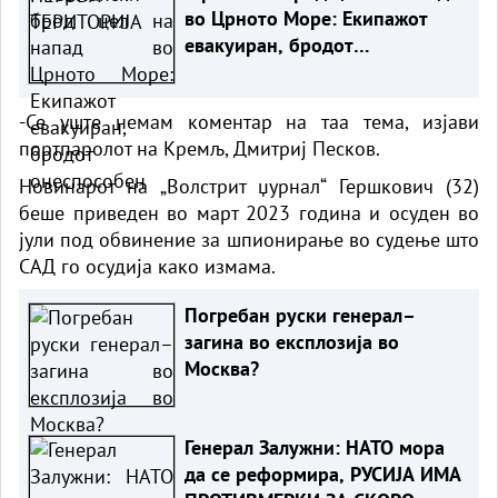
во Црното Море: Екипажот
евакуиран, бродот
онеспособен
-Се уште немам коментар на таа тема, изјави
портпаролот на Кремљ, Дмитриј Песков.
Новинарот на „Волстрит џурнал“ Гершкович (32)
беше приведен во март 2023 година и осуден во
јули под обвинение за шпионирање во судење што
САД го осудија како измама.
Погребан руски генерал–
загина во експлозија во
Москва?
Генерал Залужни: НАТО мора
да се реформира, РУСИЈА ИМА