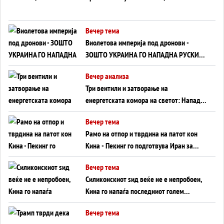
Вечер тема
Виолетова империја под дронови -
ЗОШТО УКРАИНА ГО НАПАДНА РУСКИОТ
WILDBERRIES
Вечер анализа
Три вентили и затворање на
енергетската комора на светот: Нападот
во Суец најавува глобален енергетски
Вечер тема
инфаркт?
Рамо на отпор и тврдина на патот кон
Кина - Пекинг го подготвува Иран за
американска копнена инвазија
Вечер тема
Силиконскиот ѕид веќе не е непробоен,
Кина го напаѓа последниот голем
монопол на Западот?
Вечер тема