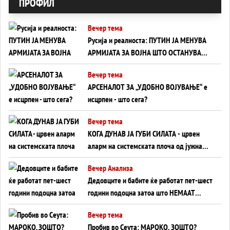
ПРОФИЛ
Вечер тема
Русија и реалноста: ПУТИН ЈА МЕНУВА
АРМИЈАТА ЗА ВОЈНА ШТО ОСТАНУВА
БЕЗ ФРОНТ
Вечер тема
АРСЕНАЛОТ ЗА „УДОБНО ВОЈУВАЊЕ“ е
исцрпен - што сега?
Вечер тема
КОГА ДУНАВ ЈА ГУБИ СИЛАТА - црвен
аларм на системската плоча од јужна
Германија до Црното Море...
Вечер Анализа
Дедовците и бабите ќе работат пет-шест
години подоцна затоа што НЕМААТ
ВНУЦИ ДА ГИ ЗАМЕНАТ
Вечер тема
Пробив во Сеута: МАРОКО, ЗОШТО?