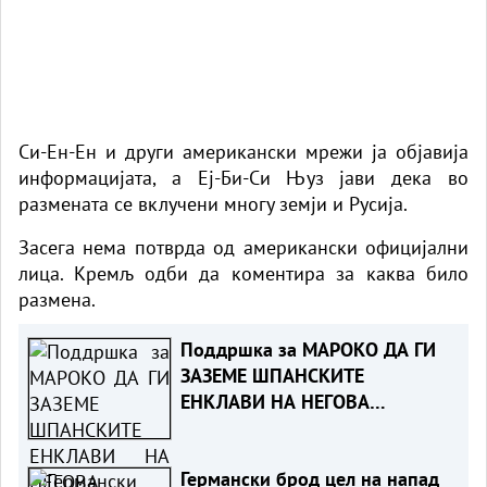
Си-Ен-Ен и други американски мрежи ја објавија
информацијата, а Еј-Би-Си Њуз јави дека во
размената се вклучени многу земји и Русија.
Засега нема потврда од американски официјални
лица. Кремљ одби да коментира за каква било
размена.
Поддршка за МАРОКО ДА ГИ
ЗАЗЕМЕ ШПАНСКИТЕ
ЕНКЛАВИ НА НЕГОВА
ТЕРИТОРИЈА
Германски брод цел на напад