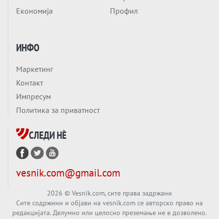
Приватни факултети - ОД ПРЕСТИЖ
Економија
Профил
НЕКОГАШ ДЕНЕС ДО ФАБРИКИ ЗА
ДИПЛОМИ
Вечер тема
ИНФО
БАЛКАНОТ КАКО ДОКУМЕНТ НА ТУЃА
МАСА: Берлинскиот договор од 1878 и
Маркетинг
европската уметност за уредување на
Вечер тема
Контакт
туѓи судбини
ГЕРМАНИЈА Е ПРЕД ЕКСПЛОЗИЈА? АfD го
Импресум
урива заштитниот ѕид, улиците се полнат
Политика за приватност
со отпор, а Европа гледа почеток на
Вечер тема
голем потрес?
СЛЕДИ НÈ
Кинеска ракета испукана во Пацификот.
Што значи тоа за СТРАТЕШКИОТ ЈАЗИК
ВО СВЕТОТ?
Вечер тема
vesnik.com@gmail.com
Брисел ги менува правилата за
проширување: НОВИ ЗАШТИТНИ
2026
© Vesnik.com, сите права задржани
Сите содржини и објави на vesnik.com се авторско право на
МЕХАНИЗМИ ЗА ИДНИТЕ ЧЛЕНКИ НА ЕУ
редакцијата. Делумно или целосно преземање не е дозволено.
Вечер Анализа