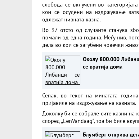
слобода се вклучени во категоријата
кои се осудени на издржување затв
одлежат нивната казна.
Во 97 отсто од случаите станува зб
помали од една година. Меѓу нив, пот
дела во кои се загубени човечки живо
Околу 800.000 Либан
се вратија дома
Сепак, во текот на минатата годин
пријавиле на издржување на казната.
Доколку би се собрале сите казни на к
според „EenVandaag“, тоа би биле вку
Блумберг открива дет