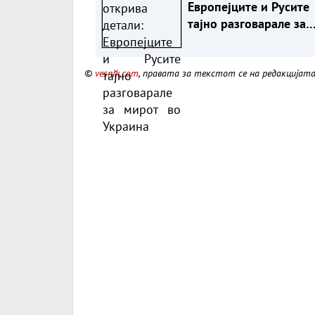
Европејците и Русите
тајно разговарале за
мирот во Украина
©
vesnik.com
, правата за текстот се на редакцијат