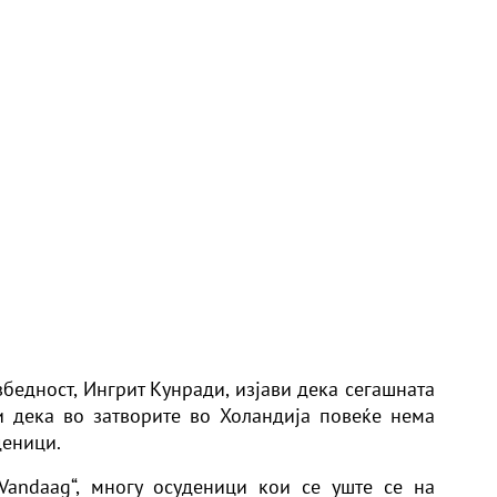
бедност, Ингрит Кунради, изјави дека сегашната
ачи дека во затворите во Холандија повеќе нема
деници.
nVandaag“, многу осуденици кои се уште се на