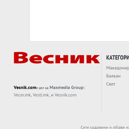
КАТЕГОР
Македониј
Балкан
Свет
Vesnik.com
Maxmedia Group:
е дел од
Vecer.mk
,
Vesti.mk
, и
Vesnik.com
Сите содржини и објави н