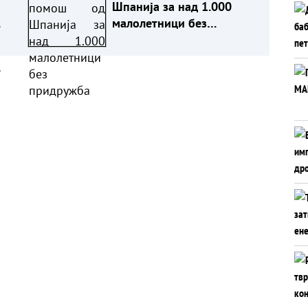
Шпанија за над 1.000
малолетници без
придружба
а