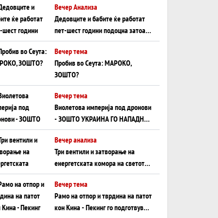
Вечер Анализа
Црното Море...
Дедовците и бабите ќе работат
пет-шест години подоцна затоа
што НЕМААТ ВНУЦИ ДА ГИ
Вечер тема
ЗАМЕНАТ
Пробив во Сеута: МАРОКО,
ЗОШТО?
Вечер тема
Виолетова империја под дронови
- ЗОШТО УКРАИНА ГО НАПАДНА
РУСКИОТ WILDBERRIES
Вечер анализа
Три вентили и затворање на
енергетската комора на светот:
Нападот во Суец најавува
Вечер тема
глобален енергетски инфаркт?
Рамо на отпор и тврдина на патот
кон Кина - Пекинг го подготвува