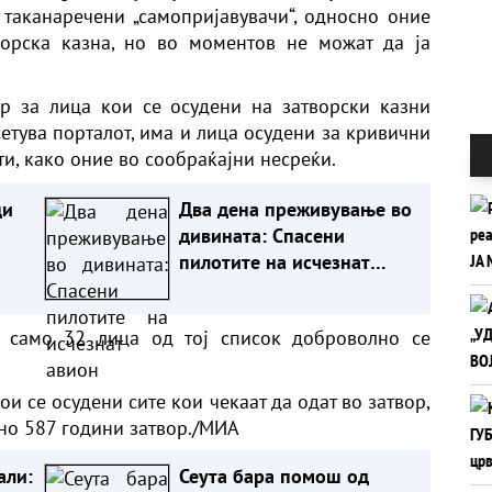
 таканаречени „самопријавувачи“, односно оние
орска казна, но во моментов не можат да ја
ор за лица кои се осудени на затворски казни
сетува порталот, има и лица осудени за кривични
ти, како оние во сообраќајни несреќи.
ци
Два дена преживување во
дивината: Спасени
пилотите на исчезнат
авион
а само 32 лица од тој список доброволно се
ои се осудени сите кои чекаат да одат во затвор,
пно 587 години затвор./МИА
али:
Сеута бара помош од