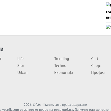
ИИ
а
Life
Trending
Cult
Star
Techno
Спорт
Urban
Економија
Профил
2026
© Vesnik.com, сите права задржани
а vesnik.com се авторско право на редакцијата. Делумно или целосно 