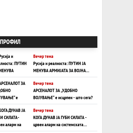
ПРОФИЛ
Вечер тема
Русија и реалноста: ПУТИН ЈА
МЕНУВА АРМИЈАТА ЗА ВОЈНА
ШТО ОСТАНУВА БЕЗ ФРОНТ
Вечер тема
АРСЕНАЛОТ ЗА „УДОБНО
ВОЈУВАЊЕ“ е исцрпен - што сега?
Вечер тема
КОГА ДУНАВ ЈА ГУБИ СИЛАТА -
црвен аларм на системската
плоча од јужна Германија до