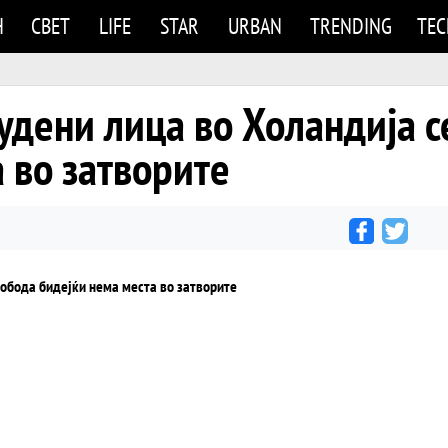
Н
СВЕТ
LIFE
STAR
URBAN
TRENDING
TE
удени лица во Холандија с
 во затворите