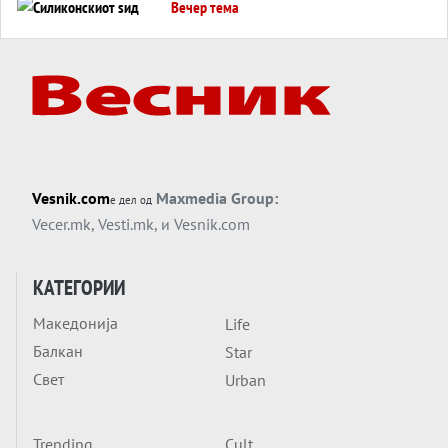
Вечер тема
Силиконскиот ѕид веќе не е непробоен,
Кина го напаѓа последниот голем
монопол на Западот?
Вечер тема
Трамп тврди дека повторно „разговара“
со Иран - ваквите моменти се поопасни
од отворените закани
Вечер тема
Vesnik.com
Maxmedia Group:
е дел од
ДЛАБОКО УДОЛУ: Сметководствените
Vecer.mk
,
Vesti.mk
, и
Vesnik.com
трикови што го соборија ЕНРОН ги
применуваат гигантите за ВИ
Вечер тема
КАТЕГОРИИ
АТОМСКО ДОМИНО НА БЛИСКИОТ
Македонија
Life
ИСТОК
Балкан
Star
Вечер тема
Свет
Urban
ОД ШАХЕД ДО СВЕТСКА ВОЈНА?
Обвинувањето кон Русија го поврзува
Блискиот Исток со украинското бојно
Trending
Cult