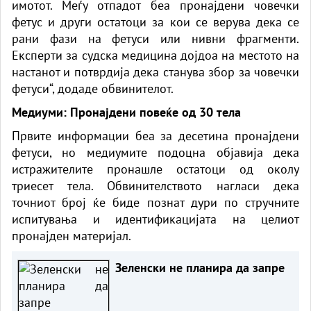
имотот. Меѓу отпадот беа пронајдени човечки
фетус и други остатоци за кои се верува дека се
рани фази на фетуси или нивни фрагменти.
Експерти за судска медицина дојдоа на местото на
настанот и потврдија дека станува збор за човечки
фетуси“, додаде обвинителот.
Медиуми: Пронајдени повеќе од 30 тела
Првите информации беа за десетина пронајдени
фетуси, но медиумите подоцна објавија дека
истражителите пронашле остатоци од околу
триесет тела. Обвинителството нагласи дека
точниот број ќе биде познат дури по стручните
испитувања и идентификацијата на целиот
пронајден материјал.
Зеленски не планира да запре