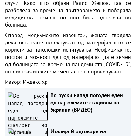
случи. Како што објави Радио Жешов, таа се
разболела за време на притворањето и побарала
медицинска помош, по што била однесена во
болница.
Според медиумските извештаи, жената тврдела
дека останките потекнуваат од материјал што се
користи за патолошки испитувања. Неофицијално,
постои и можност дел од материјалот да е земен
од болницата за време на пандемијата „COVID-19“,
што истражителите моментално го проверуваат.
Извор:
Индекс.хр
Во руски напад погоден еден
од најголемите стадиони во
Украина (ВИДЕО)
Италија ѝ одговори на