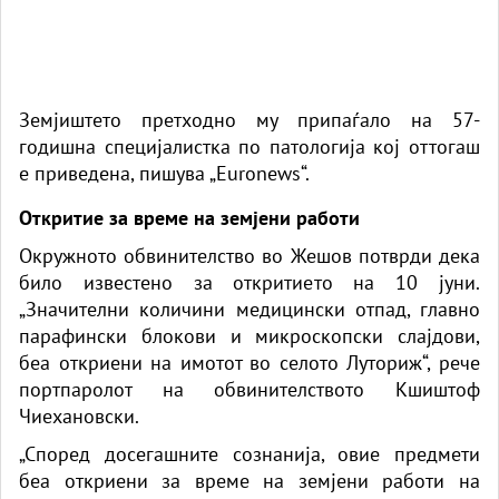
Земјиштето претходно му припаѓало на 57-
годишна специјалистка по патологија кој оттогаш
е приведена, пишува „Euronews“.
Откритие за време на земјени работи
Окружното обвинителство во Жешов потврди дека
било известено за откритието на 10 јуни.
„Значителни количини медицински отпад, главно
парафински блокови и микроскопски слајдови,
беа откриени на имотот во селото Луториж“, рече
портпаролот на обвинителството Кшиштоф
Чиехановски.
„Според досегашните сознанија, овие предмети
беа откриени за време на земјени работи на