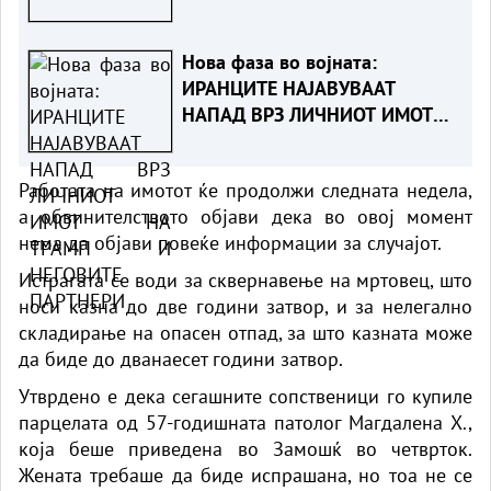
Нова фаза во војната:
ИРАНЦИТЕ НАЈАВУВААТ
НАПАД ВРЗ ЛИЧНИОТ ИМОТ
НА ТРАМП И НЕГОВИТЕ
ПАРТНЕРИ
Работата на имотот ќе продолжи следната недела,
а обвинителството објави дека во овој момент
нема да објави повеќе информации за случајот.
Истрагата се води за сквернавење на мртовец, што
носи казна до две години затвор, и за нелегално
складирање на опасен отпад, за што казната може
да биде до дванаесет години затвор.
Утврдено е дека сегашните сопственици го купиле
парцелата од 57-годишната патолог Магдалена Х.,
која беше приведена во Замошќ во четврток.
Жената требаше да биде испрашана, но тоа не се