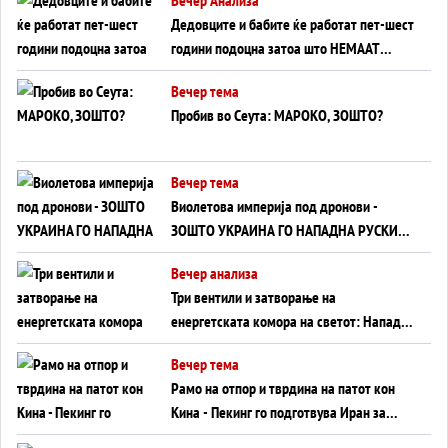
Дедовците и бабите ќе работат пет-шест
години подоцна затоа што НЕМААТ
ВНУЦИ ДА ГИ ЗАМЕНАТ
Вечер тема
Пробив во Сеута: МАРОКО, ЗОШТО?
Вечер тема
Виолетова империја под дронови -
ЗОШТО УКРАИНА ГО НАПАДНА РУСКИОТ
WILDBERRIES
Вечер анализа
Три вентили и затворање на
енергетската комора на светот: Нападот
во Суец најавува глобален енергетски
Вечер тема
инфаркт?
Рамо на отпор и тврдина на патот кон
Кина - Пекинг го подготвува Иран за
американска копнена инвазија