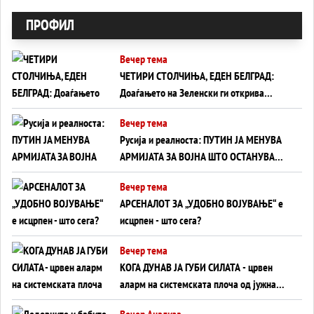
ПРОФИЛ
Вечер тема
ЧЕТИРИ СТОЛЧИЊА, ЕДЕН БЕЛГРАД:
Доаѓањето на Зеленски ги открива
тајните на политиката на балансирање
Вечер тема
на Вучиќ
Русија и реалноста: ПУТИН ЈА МЕНУВА
АРМИЈАТА ЗА ВОЈНА ШТО ОСТАНУВА
БЕЗ ФРОНТ
Вечер тема
АРСЕНАЛОТ ЗА „УДОБНО ВОЈУВАЊЕ“ е
исцрпен - што сега?
Вечер тема
КОГА ДУНАВ ЈА ГУБИ СИЛАТА - црвен
аларм на системската плоча од јужна
Германија до Црното Море...
Вечер Анализа