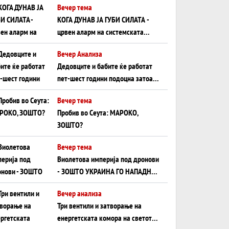
Вечер тема
КОГА ДУНАВ ЈА ГУБИ СИЛАТА -
црвен аларм на системската
плоча од јужна Германија до
Вечер Анализа
Црното Море...
Дедовците и бабите ќе работат
пет-шест години подоцна затоа
што НЕМААТ ВНУЦИ ДА ГИ
Вечер тема
ЗАМЕНАТ
Пробив во Сеута: МАРОКО,
ЗОШТО?
Вечер тема
Виолетова империја под дронови
- ЗОШТО УКРАИНА ГО НАПАДНА
РУСКИОТ WILDBERRIES
Вечер анализа
Три вентили и затворање на
енергетската комора на светот: