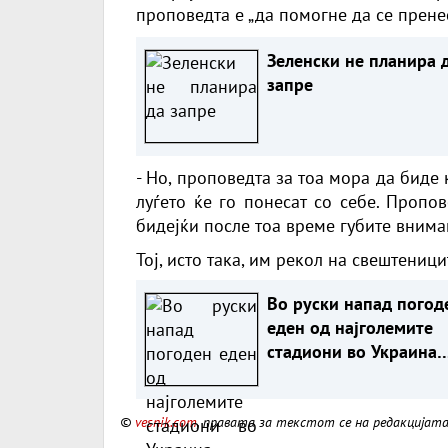
проповедта е „да помогне да се пренес
Зеленски не планира 
запре
- Но, проповедта за тоа мора да биде 
луѓето ќе го понесат со себе. Пропо
бидејќи после тоа време губите вниман
Тој, исто така, им рекол на свештеници
Во руски напад погод
еден од најголемите
стадиони во Украина
(ВИДЕО)
©
vesnik.com
, правата за текстот се на редакцијат