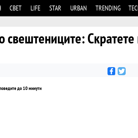
Н
СВЕТ
LIFE
STAR
URBAN
TRENDING
TE
о свештениците: Скратете