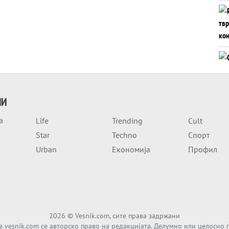
ИИ
а
Life
Trending
Cult
Star
Techno
Спорт
Urban
Економија
Профил
2026
© Vesnik.com, сите права задржани
а vesnik.com се авторско право на редакцијата. Делумно или целосно 