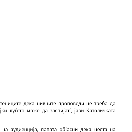
тениците дека нивните проповеди не треба да
јќи луѓето може да заспијат“, јави Католичката
 на аудиенција, папата објасни дека целта на