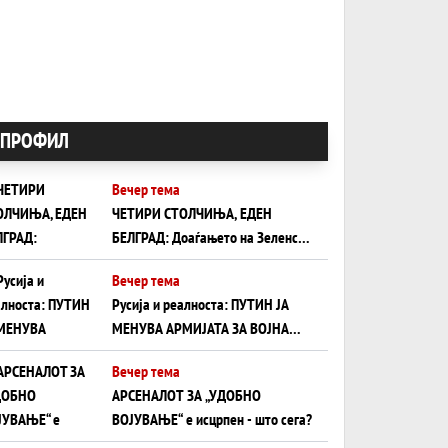
ПРОФИЛ
Вечер тема
ЧЕТИРИ СТОЛЧИЊА, ЕДЕН
БЕЛГРАД: Доаѓањето на Зеленски
ги открива тајните на политиката
Вечер тема
на балансирање на Вучиќ
Русија и реалноста: ПУТИН ЈА
МЕНУВА АРМИЈАТА ЗА ВОЈНА
ШТО ОСТАНУВА БЕЗ ФРОНТ
Вечер тема
АРСЕНАЛОТ ЗА „УДОБНО
ВОЈУВАЊЕ“ е исцрпен - што сега?