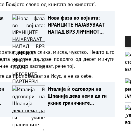
е Божјото слово од книгата во животот“.
да
Нова фаза во војната:
ИРАНЦИТЕ НАЈАВУВААТ
НАПАД ВРЗ ЛИЧНИОТ
ИМОТ НА ТРАМП И
НЕГОВИТЕ ПАРТНЕРИ
кратка: некаква слика, мисла, чувство. Нешто што
ведта не смее да трае подолго од десет минути
ие и луѓето заспиваат, рече тој.
те да проповедаат за Исус, а не за себе.
ен
Италија ѝ одговори на
Шпанија дека нема да ги
укине граничните
контроли сè додека
постојат ризици
а