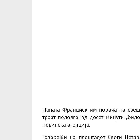
Папата Франциск им порача на свеш
траат подолго од десет минути „биде
новинска агенција.
Говорејќи на плоштадот Свети Петар