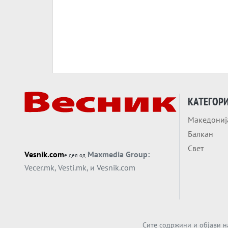
КАТЕГОР
Македониј
Балкан
Свет
Vesnik.com
Maxmedia Group:
е дел од
Vecer.mk
,
Vesti.mk
, и
Vesnik.com
Сите содржини и објави н