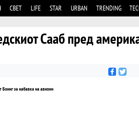
Н
СВЕТ
LIFE
STAR
URBAN
TRENDING
TE
едскиот Сааб пред америка