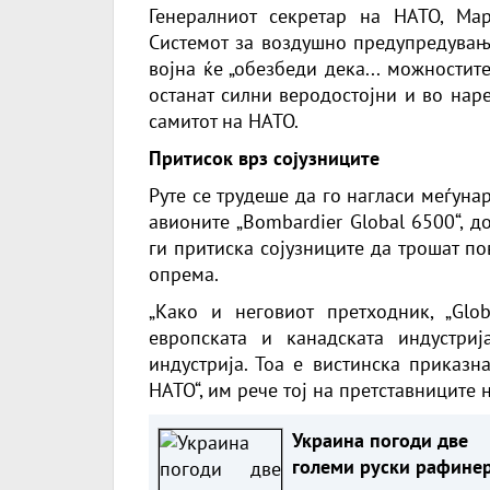
Генералниот секретар на НАТО, Ма
Системот за воздушно предупредувањ
војна ќе „обезбеди дека... можности
останат силни веродостојни и во наре
самитот на НАТО.
Притисок врз сојузниците
Руте се трудеше да го нагласи меѓуна
авионите „Bombardier Global 6500“, 
ги притиска сојузниците да трошат п
опрема.
„Како и неговиот претходник, „Glo
европската и канадската индустри
индустрија. Тоа е вистинска приказн
НАТО“, им рече тој на претставниците н
Украина погоди две
големи руски рафине