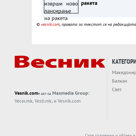
ракета
©
vesnik.com
, правата за текстот се на редакцијат
КАТЕГОР
Македониј
Балкан
Свет
Vesnik.com
Maxmedia Group:
е дел од
Vecer.mk
,
Vesti.mk
, и
Vesnik.com
Сите содржини и објави н