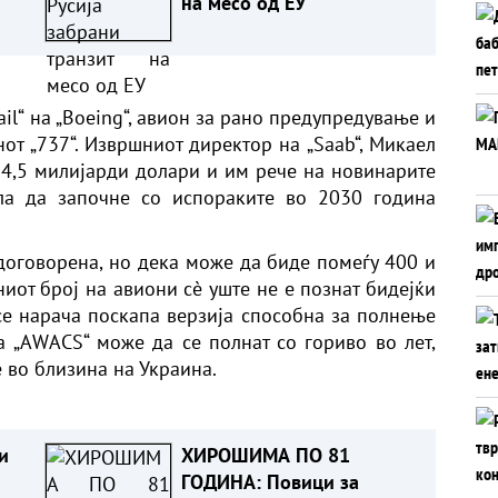
на месо од ЕУ
та
ail“ на „Boeing“, авион за рано предупредување и
от „737“. Извршниот директор на „Saab“, Микаел
о 4,5 милијарди долари и им рече на новинарите
ла да започне со испораките во 2030 година
 договорена, но дека може да биде помеѓу 400 и
иот број на авиони сè уште не е познат бидејќи
 се нарача поскапа верзија способна за полнење
а „AWACS“ може да се полнат со гориво во лет,
 во близина на Украина.
и
ХИРОШИМА ПО 81
ГОДИНА: Повици за