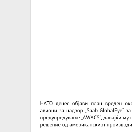
НАТО денес објави план вреден ок
авиони за надзор „Saab GlobalEye“ з
предупредување „AWACS“, давајќи му 
решение од американскиот производит