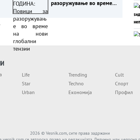
разоружување во време
на нови глобални тензии
а
ИИ
а
Life
Trending
Cult
Star
Techno
Спорт
Urban
Економија
Профил
2026
© Vesnik.com, сите права задржани
а vesnik.com се авторско право на редакцијата. Делумно или целосно 