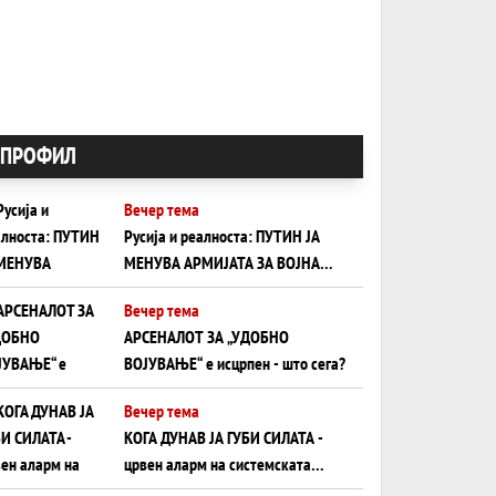
ПРОФИЛ
Вечер тема
Русија и реалноста: ПУТИН ЈА
МЕНУВА АРМИЈАТА ЗА ВОЈНА
ШТО ОСТАНУВА БЕЗ ФРОНТ
Вечер тема
АРСЕНАЛОТ ЗА „УДОБНО
ВОЈУВАЊЕ“ е исцрпен - што сега?
Вечер тема
КОГА ДУНАВ ЈА ГУБИ СИЛАТА -
црвен аларм на системската
плоча од јужна Германија до