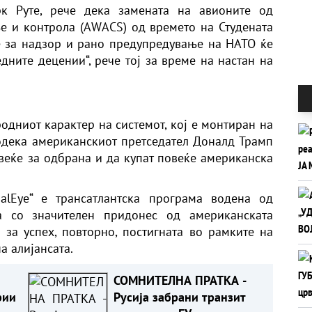
рк Руте, рече дека замената на авионите од
е и контрола (AWACS) од времето на Студената
те за надзор и рано предупредување на НАТО ќе
дните децении“, рече тој за време на настан на
родниот карактер на системот, кој е монтиран на
додека американскиот претседател Доналд Трамп
овеќе за одбрана и да купат повеќе американска
balEye“ е трансатлантска програма водена од
ја со значителен придонес од американската
а за успех, повторно, постигната во рамките на
а алијансата.
СОМНИТЕЛНА ПРАТКА -
рии
Русија забрани транзит