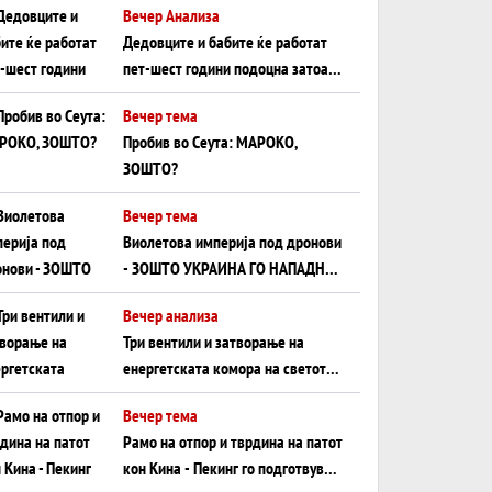
Вечер Анализа
Црното Море...
Дедовците и бабите ќе работат
пет-шест години подоцна затоа
што НЕМААТ ВНУЦИ ДА ГИ
Вечер тема
ЗАМЕНАТ
Пробив во Сеута: МАРОКО,
ЗОШТО?
Вечер тема
Виолетова империја под дронови
- ЗОШТО УКРАИНА ГО НАПАДНА
РУСКИОТ WILDBERRIES
Вечер анализа
Три вентили и затворање на
енергетската комора на светот:
Нападот во Суец најавува
Вечер тема
глобален енергетски инфаркт?
Рамо на отпор и тврдина на патот
кон Кина - Пекинг го подготвува