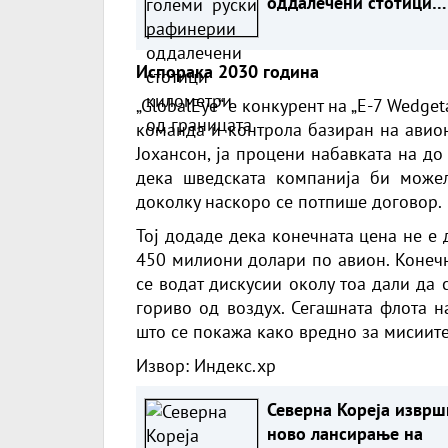
оддалечени стотици
километри од граница
Испорака 2030 година
„GlobalEye“ е конкурент на „E-7 Wedget
команда и контрола базиран на авион
Јохансон, ја процени набавката на д
дека шведската компанија би може
доколку наскоро се потпише договор.
Тој додаде дека конечната цена не е
450 милиони долари по авион. Конечн
се водат дискусии околу тоа дали да
гориво од воздух. Сегашната флота н
што се покажа како вредно за мисиите
Извор:
Индекс.хр
Северна Кореја изврш
ново лансирање на