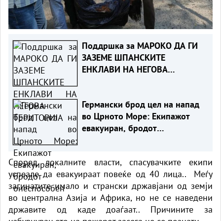
Поддршка за МАРОКО ДА ГИ
ЗАЗЕМЕ ШПАНСКИТЕ
ЕНКЛАВИ НА НЕГОВА
ТЕРИТОРИЈА
Германски брод цел на напад
во Црното Море: Екипажот
евакуиран, бродот
онеспособен
Според локалните власти, спасувачките екипи
успеале да евакуираат повеќе од 40 лица.. Меѓу
загинатите имало и странски државјани од земји
во централна Азија и Африка, но не се наведени
државите од каде доаѓаат.. Причините за