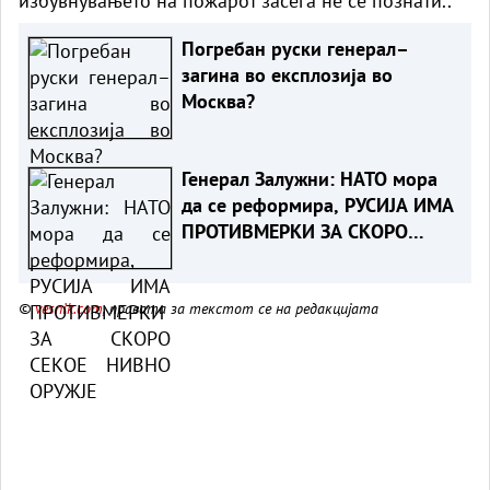
избувнувањето на пожарот засега не се познати..
Погребан руски генерал–
загина во експлозија во
Москва?
Генерал Залужни: НАТО мора
да се реформира, РУСИЈА ИМА
ПРОТИВМЕРКИ ЗА СКОРО
СЕКОЕ НИВНО ОРУЖЈЕ
©
vesnik.com
, правата за текстот се на редакцијата