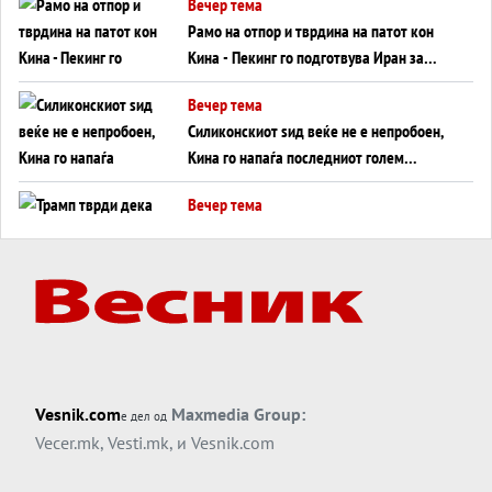
Вечер тема
инфаркт?
Рамо на отпор и тврдина на патот кон
Кина - Пекинг го подготвува Иран за
американска копнена инвазија
Вечер тема
Силиконскиот ѕид веќе не е непробоен,
Кина го напаѓа последниот голем
монопол на Западот?
Вечер тема
Трамп тврди дека повторно „разговара“
со Иран - ваквите моменти се поопасни
од отворените закани
Вечер тема
ДЛАБОКО УДОЛУ: Сметководствените
трикови што го соборија ЕНРОН ги
применуваат гигантите за ВИ
Вечер тема
Vesnik.com
Maxmedia Group:
е дел од
АТОМСКО ДОМИНО НА БЛИСКИОТ
Vecer.mk
,
Vesti.mk
, и
Vesnik.com
ИСТОК