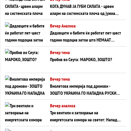
КОГА ДУНАВ ЈА ГУБИ СИЛАТА - црвен
аларм на системската плоча од јужна
Германија до Црното Море...
Вечер Анализа
Дедовците и бабите ќе работат пет-шест
години подоцна затоа што НЕМААТ
ВНУЦИ ДА ГИ ЗАМЕНАТ
Вечер тема
Пробив во Сеута: МАРОКО, ЗОШТО?
Вечер тема
Виолетова империја под дронови -
ЗОШТО УКРАИНА ГО НАПАДНА РУСКИОТ
WILDBERRIES
Вечер анализа
Три вентили и затворање на
енергетската комора на светот: Нападот
во Суец најавува глобален енергетски