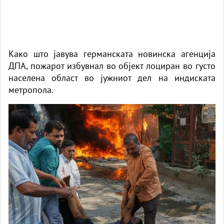
Како што јавува германската новинска агенција
ДПА, пожарот избувнал во објект лоциран во густо
населена област во јужниот дел на индиската
метропола.