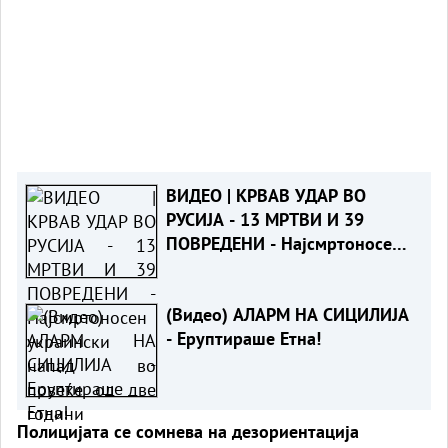
ВИДЕО | КРВАВ УДАР ВО
РУСИЈА - 13 МРТВИ И 39
ПОВРЕДЕНИ - Најсмртоносен
украински напад во повеќе од
две години
(Видео) АЛАРМ НА СИЦИЛИЈА
- Еруптираше Етна!
Полицијата се сомнева на дезориентација