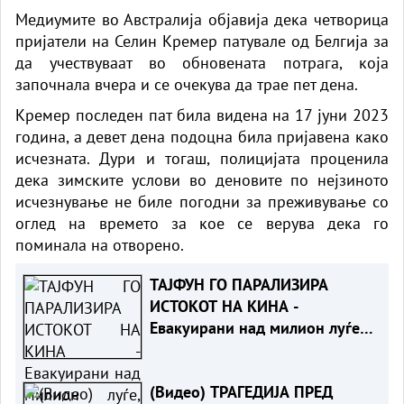
Медиумите во
Австралија
објавија дека четворица
пријатели на Селин Кремер патувале од Белгија за
да учествуваат во обновената потрага, која
започнала вчера и се очекува да трае пет дена.
Кремер последен пат била видена на 17 јуни 2023
година, а девет дена подоцна била пријавена како
исчезната. Дури и тогаш, полицијата проценила
дека зимските услови во деновите по нејзиното
исчезнување не биле погодни за преживување со
оглед на времето за кое се верува дека го
поминала на отворено.
ТАЈФУН ГО ПАРАЛИЗИРА
ИСТОКОТ НА КИНА -
Евакуирани над милион луѓе,
ветерот достигна 150км/ч
(Видео) ТРАГЕДИЈА ПРЕД