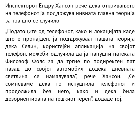
Инспекторот Ендру Хансон рече дека откривањето
на телефонот ја поддржува нивната главна теорија
за тоа што се случило.
„Податоците од телефонот, како и локацијата каде
што е пронајден, ја поддржуваат нашата теорија
дека Селин, користејќи апликација на својот
телефон, можеби одлучила да ја напушти патеката
Филозоф Фолс за да тргне по подиректен пат
назад до својот автомобил додека дневната
светлина се намалувала“, рече Хансон. „Се
сомневаме дека го испуштила телефонот и
продолжила без него, како и дека била
дезориентирана на тешкиот терен“, додаде тој.