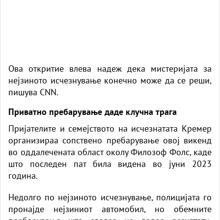
Ова откритие влева надеж дека мистеријата за
нејзиното исчезнување конечно може да се реши,
пишува CNN.
Приватно пребарување даде клучна трага
Пријателите и семејството на исчезнатата Кремер
организираа сопствено пребарување овој викенд
во оддалечената област околу Филозоф Фолс, каде
што последен пат била видена во јуни 2023
година.
Недолго по нејзиното исчезнување, полицијата го
пронајде нејзиниот автомобил, но обемните