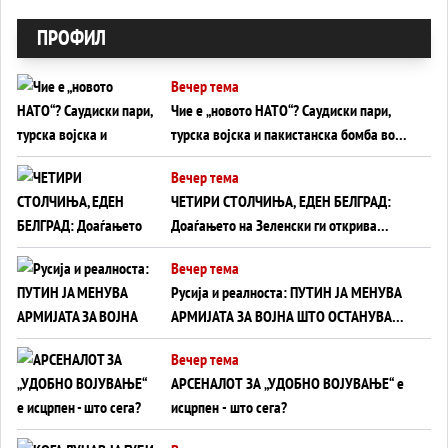
ПРОФИЛ
Вечер тема
Чие е „новото НАТО“? Саудиски пари,
турска војска и пакистанска бомба во
служба на Америка - или ќе стане
Вечер тема
сувишна?
ЧЕТИРИ СТОЛЧИЊА, ЕДЕН БЕЛГРАД:
Доаѓањето на Зеленски ги открива
тајните на политиката на балансирање
Вечер тема
на Вучиќ
Русија и реалноста: ПУТИН ЈА МЕНУВА
АРМИЈАТА ЗА ВОЈНА ШТО ОСТАНУВА
БЕЗ ФРОНТ
Вечер тема
АРСЕНАЛОТ ЗА „УДОБНО ВОЈУВАЊЕ“ е
исцрпен - што сега?