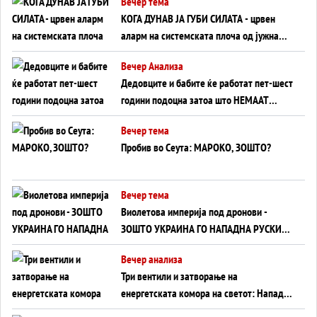
Вечер тема
КОГА ДУНАВ ЈА ГУБИ СИЛАТА - црвен
аларм на системската плоча од јужна
Германија до Црното Море...
Вечер Анализа
Дедовците и бабите ќе работат пет-шест
години подоцна затоа што НЕМААТ
ВНУЦИ ДА ГИ ЗАМЕНАТ
Вечер тема
Пробив во Сеута: МАРОКО, ЗОШТО?
Вечер тема
Виолетова империја под дронови -
ЗОШТО УКРАИНА ГО НАПАДНА РУСКИОТ
WILDBERRIES
Вечер анализа
Три вентили и затворање на
енергетската комора на светот: Нападот
во Суец најавува глобален енергетски