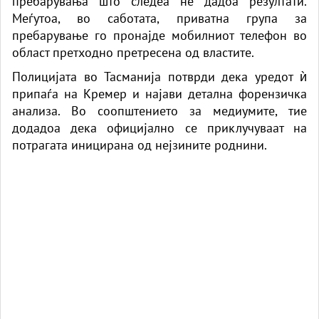
пребарувања што следеа не дадоа резултати.
Меѓутоа, во саботата, приватна група за
пребарување го пронајде мобилниот
телефон
во
област претходно претресена од властите.
Полицијата во Тасманија потврди дека уредот ѝ
припаѓа на Кремер и најави детална форензичка
анализа. Во соопштението за медиумите, тие
додадоа дека официјално се приклучуваат на
потрагата иницирана од нејзините роднини.