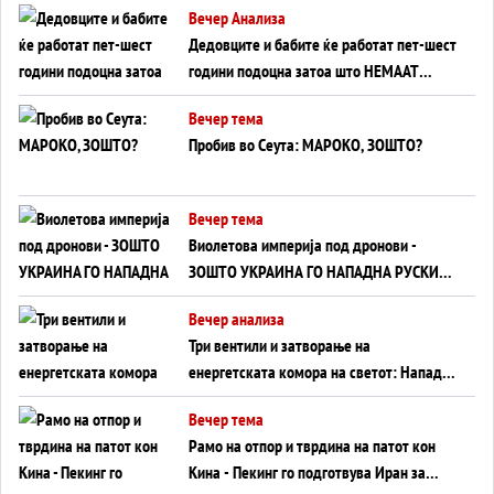
Вечер Анализа
Дедовците и бабите ќе работат пет-шест
години подоцна затоа што НЕМААТ
ВНУЦИ ДА ГИ ЗАМЕНАТ
Вечер тема
Пробив во Сеута: МАРОКО, ЗОШТО?
Вечер тема
Виолетова империја под дронови -
ЗОШТО УКРАИНА ГО НАПАДНА РУСКИОТ
WILDBERRIES
Вечер анализа
Три вентили и затворање на
енергетската комора на светот: Нападот
во Суец најавува глобален енергетски
Вечер тема
инфаркт?
Рамо на отпор и тврдина на патот кон
Кина - Пекинг го подготвува Иран за