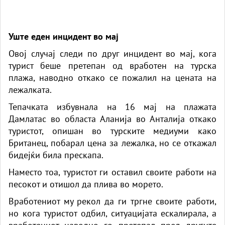
Уште еден инцидент во мај
Овој случај следи по друг инцидент во мај, кога
турист беше претепан од вработен на турска
плажа, наводно откако се пожалил на цената на
лежалката.
Тепачката избувнала на 16 мај на плажата
Дамлатас во областа Аланија во Анталија откако
туристот, опишан во турските медиуми како
Британец, побарал цена за лежалка, но се откажал
бидејќи била прескапа.
Наместо тоа, туристот ги оставил своите работи на
песокот и отишол да плива во морето.
Вработениот му рекол да ги тргне своите работи,
но кога туристот одбил, ситуацијата ескалирала, а