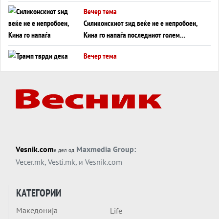
американска копнена инвазија
Вечер тема
Силиконскиот ѕид веќе не е непробоен,
Кина го напаѓа последниот голем
монопол на Западот?
Вечер тема
Трамп тврди дека повторно „разговара“
со Иран - ваквите моменти се поопасни
од отворените закани
Вечер тема
ДЛАБОКО УДОЛУ: Сметководствените
трикови што го соборија ЕНРОН ги
применуваат гигантите за ВИ
Вечер тема
Vesnik.com
Maxmedia Group:
е дел од
АТОМСКО ДОМИНО НА БЛИСКИОТ
Vecer.mk
,
Vesti.mk
, и
Vesnik.com
ИСТОК
Вечер тема
КАТЕГОРИИ
ОД ШАХЕД ДО СВЕТСКА ВОЈНА?
Македонија
Life
Обвинувањето кон Русија го поврзува