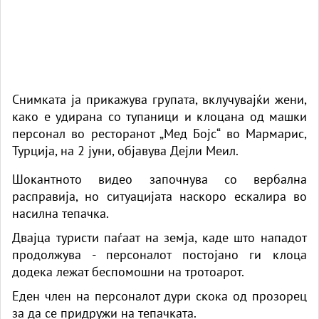
Снимката ја прикажува групата, вклучувајќи жени,
како е удирана со тупаници и клоцана од машки
персонал во ресторанот „Мед Бојс“ во
Мармарис
,
Турција, на 2 јуни,
објавува Дејли Меил.
Шокантното видео започнува со вербална
расправија, но ситуацијата наскоро ескалира во
насилна тепачка.
Двајца
туристи
паѓаат на земја, каде што нападот
продолжува - персоналот постојано ги клоца
додека лежат беспомошни на тротоарот.
Еден член на персоналот дури скока од прозорец
за да се придружи на тепачката.