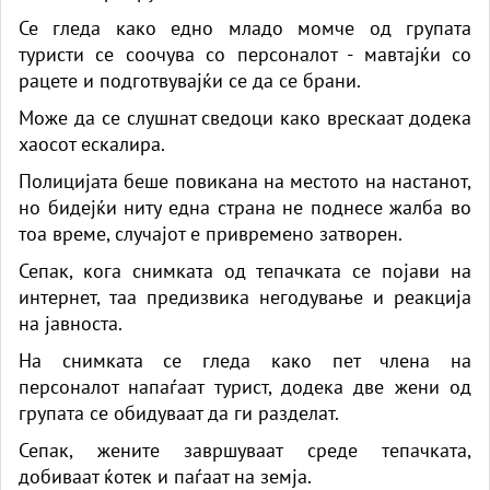
Се гледа како едно младо момче од групата
туристи се соочува со персоналот - мавтајќи со
рацете и подготвувајќи се да се брани.
Може да се слушнат сведоци како врескаат додека
хаосот ескалира.
Полицијата беше повикана на местото на настанот,
но бидејќи ниту една страна не поднесе жалба во
тоа време, случајот е привремено затворен.
Сепак, кога снимката од тепачката се појави на
интернет, таа предизвика негодување и реакција
на јавноста.
На снимката се гледа како пет члена на
персоналот напаѓаат турист, додека две жени од
групата се обидуваат да ги разделат.
Сепак, жените завршуваат среде тепачката,
добиваат ќотек и паѓаат на земја.