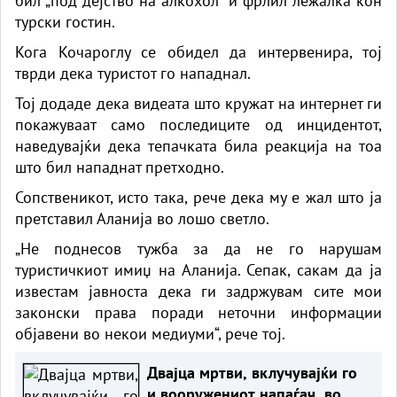
бил „под дејство на алкохол“ и фрлил лежалка кон
турски гостин.
Кога Кочароглу се обидел да интервенира, тој
тврди дека туристот го нападнал.
Тој додаде дека видеата што кружат на интернет ги
покажуваат само последиците од инцидентот,
наведувајќи дека тепачката била реакција на тоа
што бил нападнат претходно.
Сопственикот, исто така, рече дека му е жал што ја
претставил Аланија во лошо светло.
„Не поднесов тужба за да не го нарушам
туристичкиот имиџ на Аланија. Сепак, сакам да ја
известам јавноста дека ги задржувам сите мои
законски права поради неточни информации
објавени во некои медиуми“, рече тој.
Двајца мртви, вклучувајќи го
и вооружениот напаѓач, во