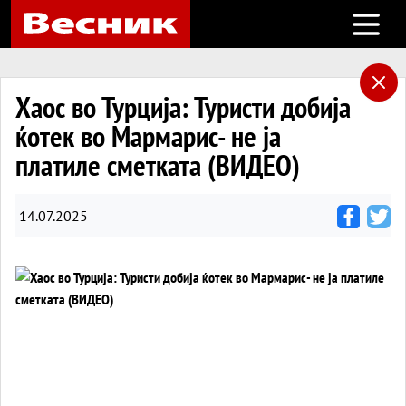
Open m
Хаос во Турција: Туристи добија
ќотек во Мармарис- не ја
платиле сметката (ВИДЕО)
14.07.2025