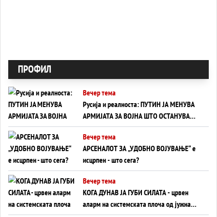
ПРОФИЛ
Вечер тема
Русија и реалноста: ПУТИН ЈА МЕНУВА
АРМИЈАТА ЗА ВОЈНА ШТО ОСТАНУВА
БЕЗ ФРОНТ
Вечер тема
АРСЕНАЛОТ ЗА „УДОБНО ВОЈУВАЊЕ“ е
исцрпен - што сега?
Вечер тема
КОГА ДУНАВ ЈА ГУБИ СИЛАТА - црвен
аларм на системската плоча од јужна
Германија до Црното Море...