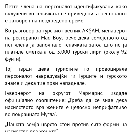
Петте члена на персоналот идентификувани како
вклучени во тепачката се приведени, а ресторанот
е затворен на неодредено време.
Во разговор за турскиот весник AKŞAM, менаџерот
на ресторанот Mad Boys рече дека семејството од
пет члена ја започнало тепачката затоа што не ја
платиле сметката од 5.000 турски лири (околу 92
фунти).
Тој тврди дека туристите го провоцирале
персоналот навредувајќи ги Турците и турското
знаме и дека тие први нападнале.
Гувернерот на округот Мармарис издаде
официјално соопштение: „Треба да се знае дека
насилството врз жените е целосно неприфатливо
во покраината Мугла“.
„Нашата земја цврсто стои против сите форми на
насилство врз жените“.