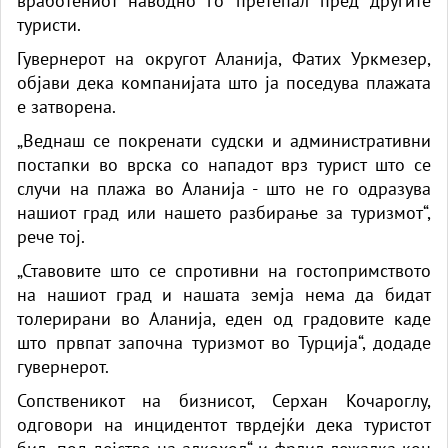
вработениот наводно го претепал пред другите
туристи.
Гувернерот на округот Аланија, Фатих Уркмезер,
објави дека компанијата што ја поседува плажата
е затворена.
„Веднаш се покренати судски и административни
постапки во врска со нападот врз турист што се
случи на плажа во Аланија - што не го одразува
нашиот град или нашето разбирање за туризмот“,
рече тој.
„Ставовите што се спротивни на гостопримството
на нашиот град и нашата земја нема да бидат
толерирани во Аланија, еден од градовите каде
што првпат започна туризмот во Турција“, додаде
гувернерот.
Сопственикот на бизнисот, Серхан Кочароглу,
одговори на инцидентот тврдејќи дека туристот