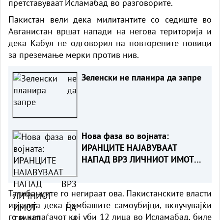
претставуваат Исламабад во разговорите.
Пакистан вели дека милитантите со седиште во
Авганистан вршат напади на негова територија и
дека Кабул не одговорил на повторените повици
за преземање мерки против нив.
Зеленски не планира да запре
Нова фаза во војната:
ИРАНЦИТЕ НАЈАВУВААТ
НАПАД ВРЗ ЛИЧНИОТ ИМОТ
НА ТРАМП И НЕГОВИТЕ
ПАРТНЕРИ
Талибанците го негираат ова. Пакистанските власти
изјавија дека бомбашите самоубијци, вклучувајќи
го и напаѓачот кој уби 12 лица во Исламабад, биле