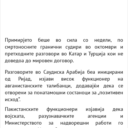
Примирјето беше во сила со недели, по
смртоносните гранични судири во октомври и
претходните разговори во Катар и Турција кои не
доведоа до мировен договор.
Разговорите во Саудиска Арабија беа иницирани
од Ријад, изјави висок функционер на
авганистанските талибанци, додавајќи дека се
отворени за понатамошни состаноци за „позитивен
исход“.
Пакистанските функционери изјавија дека
војската, разузнавачките агенции и
Министерството за надворешни работи го