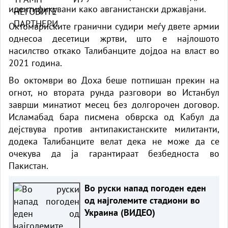
идентификувани како авганистански државјани.
Октомвриските гранични судири меѓу двете армии
однесоа десетици жртви, што е најлошото
насилство откако Талибанците дојдоа на власт во
2021 година.
Во октомври во Доха беше потпишан прекин на
огнот, но втората рунда разговори во Истанбул
заврши минатиот месец без долгорочен договор.
Исламабад бара писмена обврска од Кабул да
дејствува против антипакистанските милитанти,
додека Талибанците велат дека не може да се
очекува да ја гарантираат безбедноста во
Пакистан.
Во руски напад погоден еден
од најголемите стадиони во
Украина (ВИДЕО)