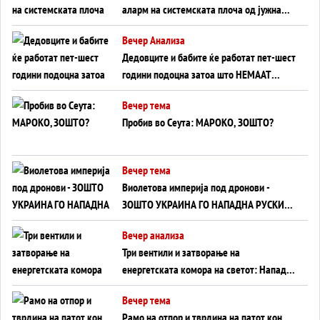
аларм на системската плоча од јужна
Германија до Црното Море...
Вечер Анализа
Дедовците и бабите ќе работат пет-шест
години подоцна затоа што НЕМААТ
ВНУЦИ ДА ГИ ЗАМЕНАТ
Вечер тема
Пробив во Сеута: МАРОКО, ЗОШТО?
Вечер тема
Виолетова империја под дронови -
ЗОШТО УКРАИНА ГО НАПАДНА РУСКИОТ
WILDBERRIES
Вечер анализа
Три вентили и затворање на
енергетската комора на светот: Нападот
во Суец најавува глобален енергетски
Вечер тема
инфаркт?
Рамо на отпор и тврдина на патот кон