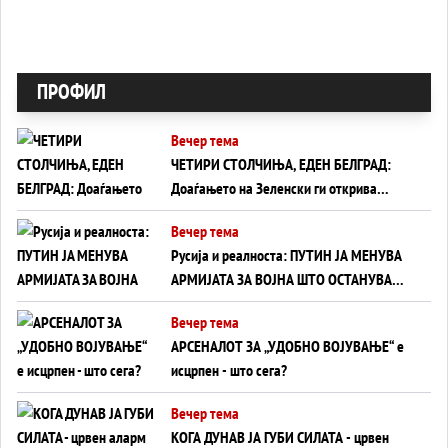
ПРОФИЛ
Вечер тема
ЧЕТИРИ СТОЛЧИЊА, ЕДЕН БЕЛГРАД:
Доаѓањето на Зеленски ги открива
тајните на политиката на балансирање
Вечер тема
на Вучиќ
Русија и реалноста: ПУТИН ЈА МЕНУВА
АРМИЈАТА ЗА ВОЈНА ШТО ОСТАНУВА
БЕЗ ФРОНТ
Вечер тема
АРСЕНАЛОТ ЗА „УДОБНО ВОЈУВАЊЕ“ е
исцрпен - што сега?
Вечер тема
КОГА ДУНАВ ЈА ГУБИ СИЛАТА - црвен