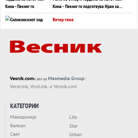
Кина - Пекинг го подготвува Иран за
американска копнена инвазија
Вечер тема
Силиконскиот ѕид веќе не е непробоен,
Кина го напаѓа последниот голем
монопол на Западот?
Вечер тема
Трамп тврди дека повторно „разговара“
со Иран - ваквите моменти се поопасни
од отворените закани
Вечер тема
Vesnik.com
Maxmedia Group:
е дел од
ДЛАБОКО УДОЛУ: Сметководствените
Vecer.mk
,
Vesti.mk
, и
Vesnik.com
трикови што го соборија ЕНРОН ги
применуваат гигантите за ВИ
Вечер тема
КАТЕГОРИИ
АТОМСКО ДОМИНО НА БЛИСКИОТ
Македонија
Life
ИСТОК
Балкан
Star
Вечер тема
Свет
Urban