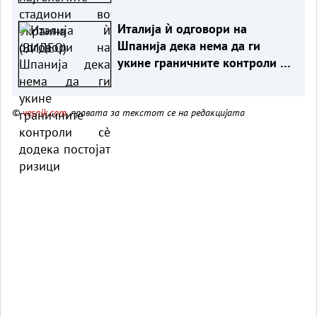
Италија ѝ одговори на
Шпанија дека нема да ги
укине граничните контроли сè
додека постојат ризици
©
vesnik.com
, правата за текстот се на редакцијата