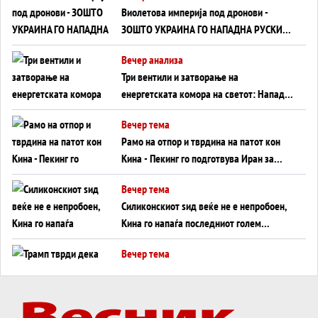
Виолетова империја под дронови -
ЗОШТО УКРАИНА ГО НАПАДНА РУСКИОТ
WILDBERRIES
Вечер анализа
Три вентили и затворање на
енергетската комора на светот: Нападот
во Суец најавува глобален енергетски
Вечер тема
инфаркт?
Рамо на отпор и тврдина на патот кон
Кина - Пекинг го подготвува Иран за
американска копнена инвазија
Вечер тема
Силиконскиот ѕид веќе не е непробоен,
Кина го напаѓа последниот голем
монопол на Западот?
Вечер тема
Трамп тврди дека повторно „разговара“
со Иран - ваквите моменти се поопасни
од отворените закани
Вечер тема