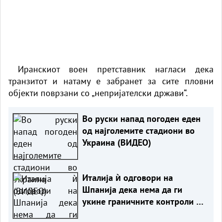
Иранскиот воен претставник нагласи дека
транзитот и натаму е забранет за сите пловни
објекти поврзани со „непријателски држави“.
Во руски напад погоден еден
од најголемите стадиони во
Украина (ВИДЕО)
Италија ѝ одговори на
Шпанија дека нема да ги
укине граничните контроли сè
додека постојат ризици