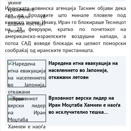
Иранската новинска агенција Тасним објави дека
дел од бродовите што минале пловеле под
кинеско знаме. Инаку, Иран го блокираше Теснецот
на 28 февруари, кратко по почетокот на
американско-израелските воздушни напади, а
потоа САД воведе блокади на целиот поморски
сообраќај од иранските пристаништа.
Наредена итна евакуација на
населението во Јапонија,
откажани летови
Врховниот верски лидер на
Иран Моџтаба Хамнеи е наоѓа
во исклучително тешка
здравствена состојба