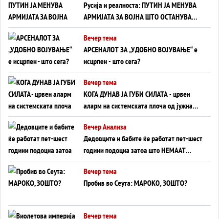
Русија и реалноста: ПУТИН ЈА МЕНУВА
АРМИЈАТА ЗА ВОЈНА ШТО ОСТАНУВА
БЕЗ ФРОНТ
Вечер тема
АРСЕНАЛОТ ЗА „УДОБНО ВОЈУВАЊЕ“ е
исцрпен - што сега?
Вечер тема
КОГА ДУНАВ ЈА ГУБИ СИЛАТА - црвен
аларм на системската плоча од јужна
Германија до Црното Море...
Вечер Анализа
Дедовците и бабите ќе работат пет-шест
години подоцна затоа што НЕМААТ
ВНУЦИ ДА ГИ ЗАМЕНАТ
Вечер тема
Пробив во Сеута: МАРОКО, ЗОШТО?
Вечер тема