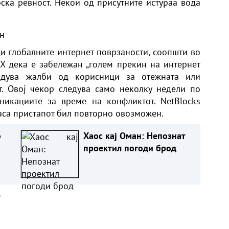
ска ревност. Некои од присутните истураа вода
ан
ди глобалните интернет поврзаности, соопшти во
X дека е забележан „голем прекин на интернет
врдува жалби од корисници за отежната или
. Овој чекор следува само неколку недели по
никациите за време на конфликтот. NetBlocks
аса пристапот бил повторно овозможен.
о
Хаос кај Оман: Непознат
проектил погоди брод
а