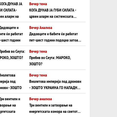
Вечер тема
КОГА ДУНАВ ЈА ГУБИ СИЛАТА -
црвен аларм на системската
плоча од јужна Германија до
Вечер Анализа
Црното Море...
Дедовците и бабите ќе работат
пет-шест години подоцна затоа
што НЕМААТ ВНУЦИ ДА ГИ
Вечер тема
ЗАМЕНАТ
Пробив во Сеута: МАРОКО,
ЗОШТО?
Вечер тема
Виолетова империја под дронови
- ЗОШТО УКРАИНА ГО НАПАДНА
РУСКИОТ WILDBERRIES
Вечер анализа
Три вентили и затворање на
енергетската комора на светот: