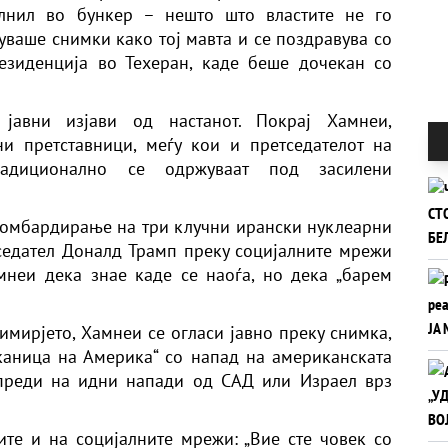
лнил во бункер – нешто што властите не го
уваше снимки како тој мавта и се поздравува со
езиденција во Техеран, каде беше дочекан со
авни изјави од настанот. Покрај Хамнеи,
и претставници, меѓу кои и претседателот на
радиционално се одржуваат под засилени
бомбардирање на три клучни ирански нуклеарни
седател Доналд Трамп преку социјалните мрежи
неи дека знае каде се наоѓа, но дека „барем
римирјето, Хамнеи се огласи јавно преку снимка,
каница на Америка“ со напад на американската
упреди на идни напади од САД или Израел врз
те и на социјалните мрежи: „Вие сте човек со