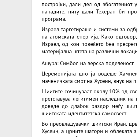
постројки, дали дел од збогатениот
испраќање на фронто
нападите, ниту дали Техеран би пр
програма.
Израел таргетираше и системи за одб
на атомската енергија. Како одговор
Израел, од кои повеќето беа пресрет
материјална штета на различни локаци
Ашура: Симбол на верска поделеност
Церемонијата што ја водеше Хамне
маченичката смрт на Хусеин, внук на п
Шиитите сочинуваат околу 10% од све
претставува легитимен наследник на 
доведе до длабок раздор меѓу шиит
шиитската идентитетска самосвест.
Во преовладувачки шиитски Иран, цр
Хусеин, а црните шатори и облеката 