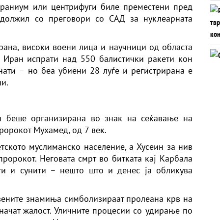
 ураниум или центрифуги биле преместени пред
т
одолжил со преговори со САД за нуклеарната
рана, високи воени лица и научници од областа
, Иран испрати над 550 балистички ракети кон
нати – но беа убиени 28 луѓе и регистрирана е
и.
и беше организирана во знак на сеќавање на
ророкот Мухамед, од 7 век.
тското муслиманско население, а Хусеин за нив
пророкот. Неговата смрт во битката кај Карбала
и и сунити – нешто што и денес ја обликува
вените знамиња симболизираат пролеана крв на
значат жалост. Уличните процесии со удирање по