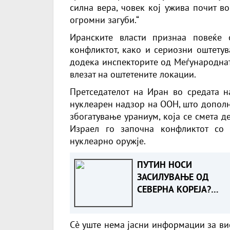
силна вера, човек кој ужива почит во
огромни загуби.“
Иранските власти признаа повеќе
конфликтот, како и сериозни оштетув
додека инспекторите од Меѓународнат
влезат на оштетените локации.
Претседателот на Иран во средата н
нуклеарен надзор на ООН, што дополн
збогатување ураниум, која се смета д
Израел го започна конфликтот со
нуклеарно оружје.
ПУТИН НОСИ
ЗАСИЛУВАЊЕ ОД
СЕВЕРНА КОРЕЈА?
Зеленски тврди дека
Русија подготвува до
Сè уште нема јасни информации за ви
50.000 војници за