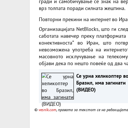
гради и самобичување се знак на вер
врз толпата поради силната жештина.
Повторни прекини на интернет во Ир
Организацијата NetBlocks, што ги сле
саботата навечер преку платформата 
конективноста“ во Иран, што пот
невозможена употреба на интернетот
масовното исклучување на телекому
објави дека по нешто повеќе од два ч
Се урна хеликоптер в
Бразил, има загинати
(ВИДЕО)
©
vesnik.com
, правата за текстот се на редакцијат