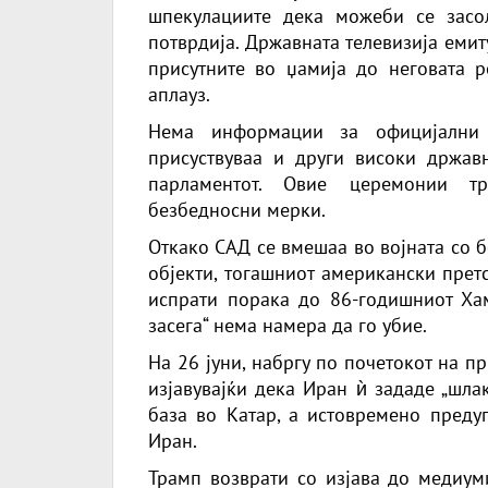
шпекулациите дека можеби се засо
потврдија. Државната телевизија емит
присутните во џамија до неговата р
аплауз.
Нема информации за официјални ј
присуствуваа и други високи државн
парламентот. Овие церемонии т
безбедносни мерки.
Откако САД се вмешаа во војната со 
објекти, тогашниот американски прет
испрати порака до 86-годишниот Хам
засега“ нема намера да го убие.
На 26 јуни, набргу по почетокот на п
изјавувајќи дека Иран ѝ зададе „шла
база во Катар, а истовремено пред
Иран.
Трамп возврати со изјава до медиуми