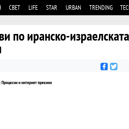
Н
СВЕТ
LIFE
STAR
URBAN
TRENDING
TE
ви по иранско-израелската
и