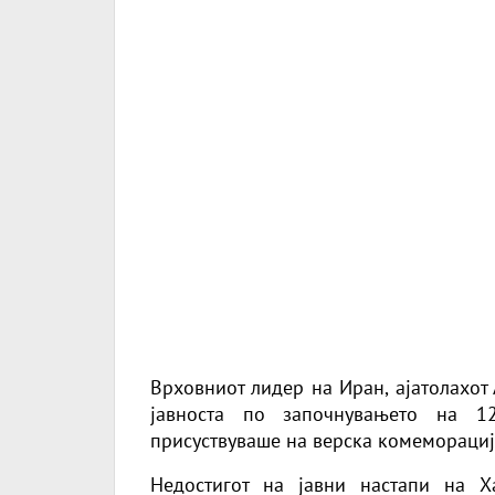
Врховниот лидер на Иран, ајатолахот 
јавноста по започнувањето на 12
присуствуваше на верска комеморација
Недостигот на јавни настапи на 