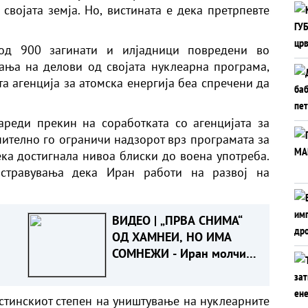
 својата земја. Но, вистината е дека претрпевте
 од 900 загинати и илјадници повредени во
ања на делови од својата нуклеарна програма,
а агенција за атомска енергија беа спречени да
ареди прекин на соработката со агенцијата за
ително го ограничи надзорот врз програмата за
ека достигнала нивоа блиски до воена употреба.
 стравувања дека Иран работи на развој на
ВИДЕО | „ПРВА СНИМА“
ОД ХАМНЕИ, НО ИМА
СОМНЕЖИ - Иран молчи:
видеото можеби е
снимено пред војната
стинскиот степен на уништување на нуклеарните