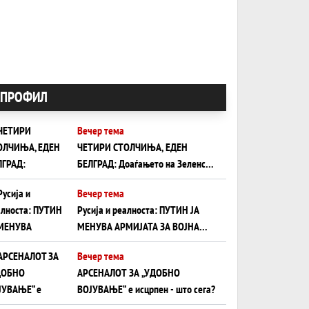
ПРОФИЛ
Вечер тема
ЧЕТИРИ СТОЛЧИЊА, ЕДЕН
БЕЛГРАД: Доаѓањето на Зеленски
ги открива тајните на политиката
Вечер тема
на балансирање на Вучиќ
Русија и реалноста: ПУТИН ЈА
МЕНУВА АРМИЈАТА ЗА ВОЈНА
ШТО ОСТАНУВА БЕЗ ФРОНТ
Вечер тема
АРСЕНАЛОТ ЗА „УДОБНО
ВОЈУВАЊЕ“ е исцрпен - што сега?