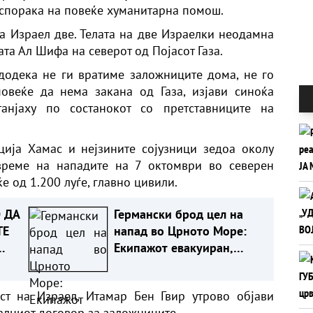
испорака на повеќе хуманитарна помош.
а Израел две. Телата на две Израелки неодамна
та Ал Шифа на северот од Појасот Газа.
додека не ги вратиме заложниците дома, не го
веќе да нема закана од Газа, изјави синоќа
анјаху по состанокот со претставниците на
ција Хамас и нејзините сојузници зедоа околу
време на нападите на 7 октомври во северен
е од 1.200 луѓе, главно цивили.
 ДА
Германски брод цел на
ТЕ
напад во Црното Море:
Екипажот евакуиран,
бродот онеспособен
ст на Израел, Итамар Бен Гвир утрово објави
уалниот договор за заложниците.