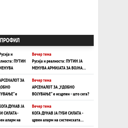
ПРОФИЛ
Вечер тема
Русија и реалноста: ПУТИН ЈА
МЕНУВА АРМИЈАТА ЗА ВОЈНА
ШТО ОСТАНУВА БЕЗ ФРОНТ
Вечер тема
АРСЕНАЛОТ ЗА „УДОБНО
ВОЈУВАЊЕ“ е исцрпен - што сега?
Вечер тема
КОГА ДУНАВ ЈА ГУБИ СИЛАТА -
црвен аларм на системската
плоча од јужна Германија до