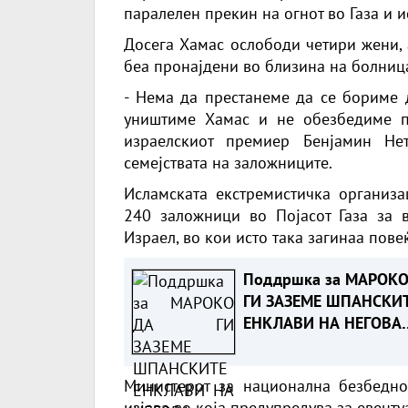
паралелен прекин на огнот во Газа и 
Досега Хамас ослободи четири жени, 
беа пронајдени во близина на болница
- Нема да престанеме да се бориме 
уништиме Хамас и не обезбедиме по
израелскиот премиер Бенјамин Нет
семејствата на заложниците.
Исламската екстремистичка организа
240 заложници во Појасот Газа за 
Израел, во кои исто така загинаа повеќ
Поддршка за МАРОКО
ГИ ЗАЗЕМЕ ШПАНСКИ
ЕНКЛАВИ НА НЕГОВА
ТЕРИТОРИЈА
Министерот за национална безбедно
изјава во која предупредува за евент