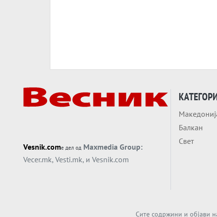
КАТЕГОР
Македониј
Балкан
Свет
Vesnik.com
Maxmedia Group:
е дел од
Vecer.mk
,
Vesti.mk
, и
Vesnik.com
Сите содржини и објави н