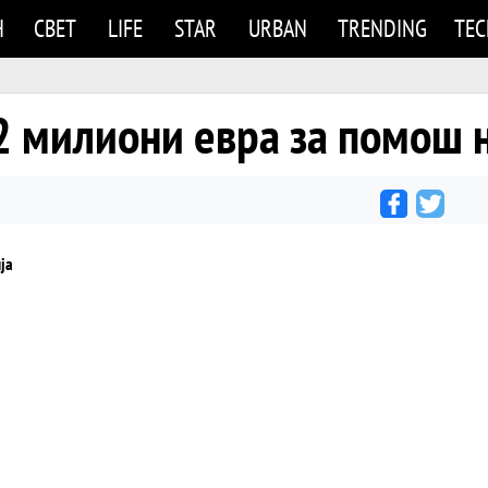
Н
СВЕТ
LIFE
STAR
URBAN
TRENDING
TE
2 милиони евра за помош 