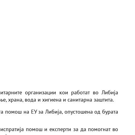
итарните организации кои работат во Либија
е, храна, вода и хигиена и санитарна заштита.
та помош на ЕУ за Либија, опустошена од бурата
испратија помош и експерти за да помогнат во