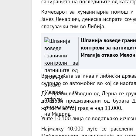
санирањето на последиците од катаст
Комесарот за хуманитарна помош и 
Јанез Ленарчич, денеска испрати соч
спасувачки тим во Либија.
Шпанија воведе гран
контроли за патницит
Италија откако Мелон
отфрли ултиматумот 
Мадрид
Во несреќата загинаа и либиски држав
судрило со автомобил во кој се наоѓал
Две брани возводно од Дерна се сруш
дождови предизвикани од бурата Да
жртвите во тој град е над 11.000.
Уште 10.100 лица се водат како исчезн
Најмалку 40.000 луѓе се раселени
Меѓународната организација за мигр