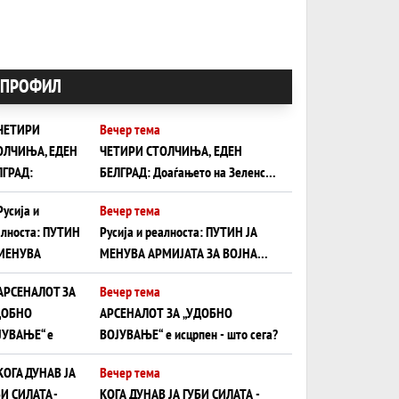
ПРОФИЛ
Вечер тема
ЧЕТИРИ СТОЛЧИЊА, ЕДЕН
БЕЛГРАД: Доаѓањето на Зеленски
ги открива тајните на политиката
Вечер тема
на балансирање на Вучиќ
Русија и реалноста: ПУТИН ЈА
МЕНУВА АРМИЈАТА ЗА ВОЈНА
ШТО ОСТАНУВА БЕЗ ФРОНТ
Вечер тема
АРСЕНАЛОТ ЗА „УДОБНО
ВОЈУВАЊЕ“ е исцрпен - што сега?
Вечер тема
КОГА ДУНАВ ЈА ГУБИ СИЛАТА -