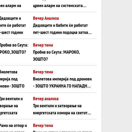
црвен аларм на системската
плоча од јужна Германија до
Вечер Анализа
Црното Море...
Дедовците и бабите ќе работат
пет-шест години подоцна затоа
што НЕМААТ ВНУЦИ ДА ГИ
Вечер тема
ЗАМЕНАТ
Пробив во Сеута: МАРОКО,
ЗОШТО?
Вечер тема
Виолетова империја под дронови
- ЗОШТО УКРАИНА ГО НАПАДНА
РУСКИОТ WILDBERRIES
Вечер анализа
Три вентили и затворање на
енергетската комора на светот:
Нападот во Суец најавува
Вечер тема
глобален енергетски инфаркт?