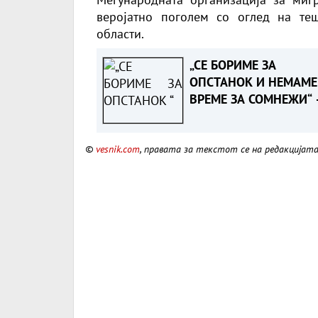
веројатно поголем со оглед на теш
области.
„СЕ БОРИМЕ ЗА
ОПСТАНОК И НЕМАМЕ
ВРЕМЕ ЗА СОМНЕЖИ“ 
Зеленски порача дека
разбира скептицизмот
©
vesnik.com
, правата за текстот се на редакцијат
Вучиќ за ЕУ