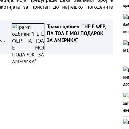
котијата за пристап до најтешко погодените
Трамп одбиен: “НЕ Е ФЕР,
ПА ТОА Е МОЈ ПОДАРОК
-
ЗА АМЕРИКА“
 го
 на
а