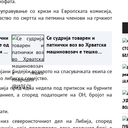
рофата.
управување со кризи на Европската комисија,
увство по смртта на петмина членови на грчкиот
ични
Се судрија товарен и
е од
патнички воз во Хрватска
и го
машиновозач е тешко
на
повреден (ВИДЕО)
јани бидејќи возилото на спасувачката екипа се
о либиско семејство.
ија пред една недела под притисок на бурните
ниел, а според податоците на ОН, бројот на
ати.
 низ североисточниот дел на Либија, според
ација, која предупреди дека реалниот број е