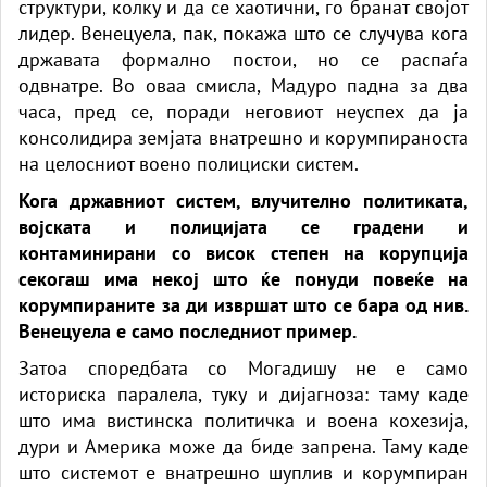
структури, колку и да се хаотични, го бранат својот
лидер. Венецуела, пак, покажа што се случува кога
државата формално постои, но се распаѓа
одвнатре. Во оваа смисла, Мадуро падна за два
часа, пред се, поради неговиот неуспех да ја
консолидира земјата внатрешно и корумпираноста
на целосниот воено полициски систем.
Кога државниот систем, влучително политиката,
војската и полицијата се градени и
контаминирани со висок степен на корупција
секогаш има некој што ќе понуди повеќе на
корумпираните за ди извршат што се бара од нив.
Венецуела е само последниот пример.
Затоа споредбата со Могадишу не е само
историска паралела, туку и дијагноза: таму каде
што има вистинска политичка и воена кохезија,
дури и Америка може да биде запрена. Таму каде
што системот е внатрешно шуплив и корумпиран