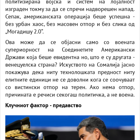
политизирана војска и систем на лојалност
изграден токму за да се спречи надворешен напад.
Сепак, американската операција беше успешна -
без урбан хаос, без масовен отпор и без слика од
„Могадишу 2.0“.
Ова може да се објасни само со воената
супериорност на Соединетите Американски
Држави која беше евидентна но, што е су другата -
венецуелска страна? Искуството на Сомалија јасно
покажува дека ниту технолошката предност ниту
елитните единици не се доволни кога се соочуваат
со вистински отпор на терен. Ако нема отпор,
причината е речиси секогаш политичка, а не воена.
Клучниот фактор - предавство