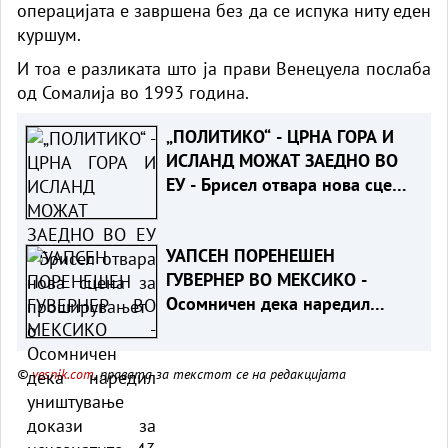
операцијата е завршена без да се испука ниту еден
куршум.
И тоа е разликата што ја прави Венецуела послаба
од Сомалија во 1993 година.
„ПОЛИТИКО“ - ЦРНА ГОРА И
ИСЛАНД МОЖАТ ЗАЕДНО ВО
ЕУ - Брисел отвара нова сцена
за проширувањето
УАПСЕН ПОРЕНЕШЕН
ГУВЕРНЕР ВО МЕКСИКО -
Осомничен дека наредил
уништување докази за
исчезнатите 43 студенти
©
vesnik.com
, правата за текстот се на редакцијата