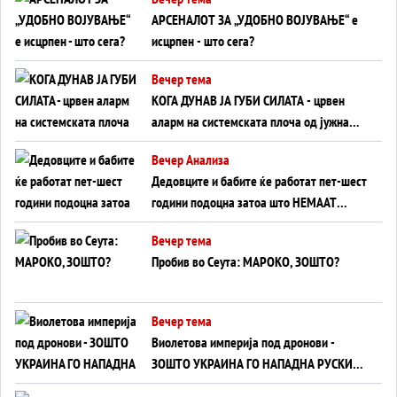
АРСЕНАЛОТ ЗА „УДОБНО ВОЈУВАЊЕ“ е
исцрпен - што сега?
Вечер тема
КОГА ДУНАВ ЈА ГУБИ СИЛАТА - црвен
аларм на системската плоча од јужна
Германија до Црното Море...
Вечер Анализа
Дедовците и бабите ќе работат пет-шест
години подоцна затоа што НЕМААТ
ВНУЦИ ДА ГИ ЗАМЕНАТ
Вечер тема
Пробив во Сеута: МАРОКО, ЗОШТО?
Вечер тема
Виолетова империја под дронови -
ЗОШТО УКРАИНА ГО НАПАДНА РУСКИОТ
WILDBERRIES