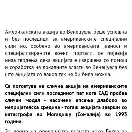
Американската акција во Венецуела беше успешна
и без последици за американските специјални
сили но, особено во американската јавност и
специјализираните воени портали, се појавија
низа тврдења дека акцијата е извршена со помош
и соработка на локалните власти во Венецуела без
што акцијата со ваков тек не би била можна.
Се потсетува на слична акција на американските
специјални сили последниот пат кога САД пробаа
сличен модел - насочени апсења длабоко во
непријателска средина - тогаш акцијата заврши со
катастрофа во Могадишу (Сомалија) во 1993
година.
За време на операцијата позната како Битка за