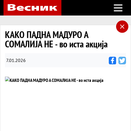
Open m
КАКО ПАДНА МАДУРО А
СОМАЛИЈА НЕ - во иста акција
7.01.2026