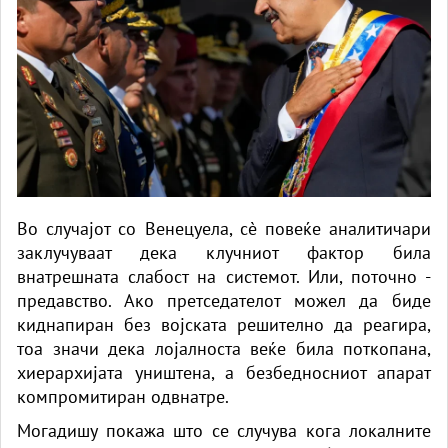
Во случајот со Венецуела, сè повеќе аналитичари
заклучуваат дека клучниот фактор била
внатрешната слабост на системот. Или, поточно -
предавство. Ако претседателот можел да биде
киднапиран без војската решително да реагира,
тоа значи дека лојалноста веќе била поткопана,
хиерархијата уништена, а безбедносниот апарат
компромитиран одвнатре.
Могадишу покажа што се случува кога локалните