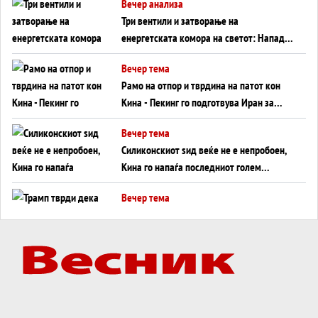
Вечер анализа
Три вентили и затворање на
енергетската комора на светот: Нападот
во Суец најавува глобален енергетски
Вечер тема
инфаркт?
Рамо на отпор и тврдина на патот кон
Кина - Пекинг го подготвува Иран за
американска копнена инвазија
Вечер тема
Силиконскиот ѕид веќе не е непробоен,
Кина го напаѓа последниот голем
монопол на Западот?
Вечер тема
Трамп тврди дека повторно „разговара“
со Иран - ваквите моменти се поопасни
од отворените закани
Вечер тема
ДЛАБОКО УДОЛУ: Сметководствените
трикови што го соборија ЕНРОН ги
применуваат гигантите за ВИ