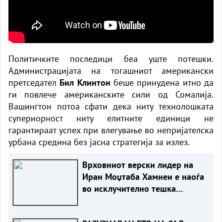
Политичките последици беа уште потешки.
Администрацијата на тогашниот американски
претседател
Бил Клинтон
беше принудена итно да
ги повлече американските сили од Сомалија.
Вашингтон потоа сфати дека ниту технолошката
супериорност ниту елитните единици не
гарантираат успех при влегување во непријателска
урбана средина без јасна стратегија за излез.
Врховниот верски лидер на
Иран Моџтаба Хамнеи е наоѓа
во исклучително тешка
здравствена состојба