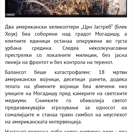
Два американски хеликоптери „Црн Јастреб“ (Блек
Хоук) беа соборени над градот Могадишу, а
елитните единици останаа опкружени во густа
урбана средина. Следеа неколкучасовни
престрелки со локалните милиции, без јасна
линија на фронтот и без контрола на теренот.
Балансот беше катастрофален: 18 мртви
американски војници, десетици ранети, додека
телата на убиените војници беа влечени низ
улиците на Могадишу пред камерите на светските
медиуми. Снимките го обиколија светот
предизвикувајќи згрозување за односот на
сомалијците и станаа траен симбол на неуспехот
на американската интервенција.
Настанот подоцна доби силен културен одек - врз