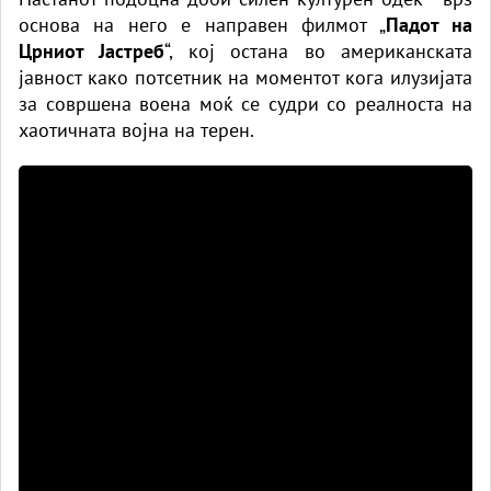
основа на него е направен филмот „
Падот на
Црниот Јастреб
“, кој остана во американската
јавност како потсетник на моментот кога илузијата
за совршена воена моќ се судри со реалноста на
хаотичната војна на терен.