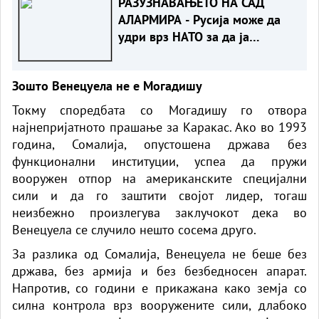
РАЗУЗНАВАЊЕТО НА САД
АЛАРМИРА - Русија може да
удри врз НАТО за да ја
провери реакцијата на
сојузниците
Зошто Венецуела не е Могадишу
Токму споредбата со Могадишу го отвора
најнепријатното прашање за Каракас. Ако во 1993
година, Сомалија, опустошена држава без
функционални институции, успеа да пружи
вооружен отпор на американските специјални
сили и да го заштити својот лидер, тогаш
неизбежно произлегува заклучокот дека во
Венецуела се случило нешто сосема друго.
За разлика од Сомалија, Венецуела не беше без
држава, без армија и без безбедносен апарат.
Напротив, со години е прикажана како земја со
силна контрола врз вооружените сили, длабоко