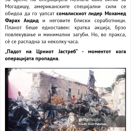
Могадишу, американските специјални сили се
обидоа да го уапсат
сомалискиот лидер Мохамед
Фарах Аидид
и неговите блиски соработници.
Планот беше едноставен: кратка акција, брзо
повлекување и минимални загуби. Но, во пракса,
сè се распадна за неколку часа.
„Падот на Црниот Јастреб“ - моментот кога
операцијата пропадна.