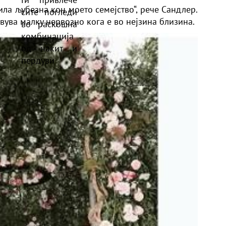
била љубезна кон моето семејство“, рече Сандлер.
ствува малку нервозно кога е во нејзина близина.