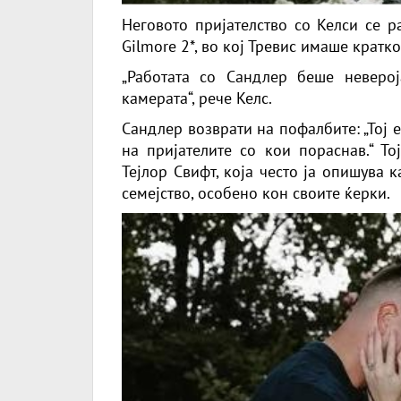
Неговото пријателство со Келси се 
Gilmore 2*, во кој Тревис имаше кратк
„Работата со Сандлер беше неверој
камерата“, рече Келс.
Сандлер возврати на пофалбите: „Тој 
на пријателите со кои пораснав.“ То
Тејлор Свифт, која често ја опишува 
семејство, особено кон своите ќерки.