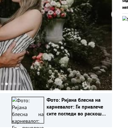
Фото: Ријана блесна на
карневалот: Ги привлече
сите погледи во раскошна
комбинација од накит и
пердуви