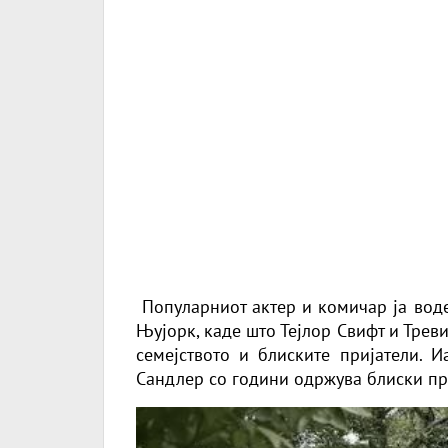
Популарниот актер и комичар ја воде
Њујорк, каде што Тејлор Свифт и Трев
семејството и блиските пријатели. И
Сандлер со години одржува блиски приј