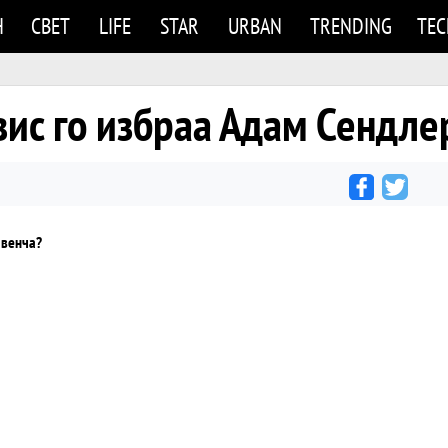
Н
СВЕТ
LIFE
STAR
URBAN
TRENDING
TE
вис го избраа Адам Сендле