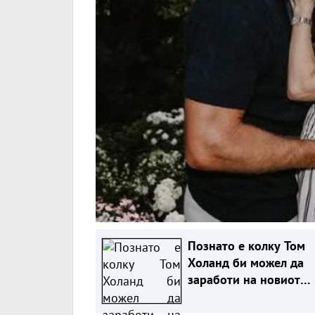
Познато е колку Том
Холанд би можел да
заработи на новиот
Спајдермен