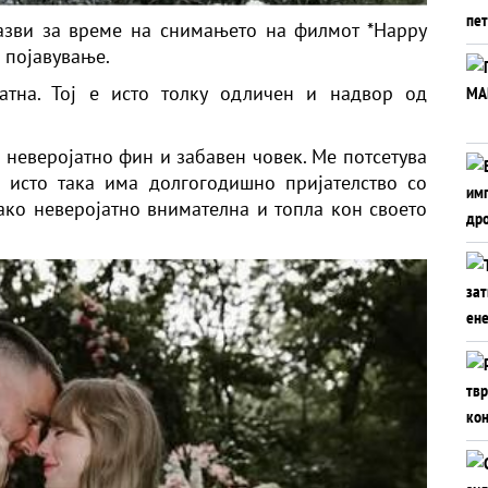
разви за време на снимањето на филмот *Happy
о појавување.
атна. Тој е исто толку одличен и надвор од
е неверојатно фин и забавен човек. Ме потсетува
ј исто така има долгогодишно пријателство со
како неверојатно внимателна и топла кон своето