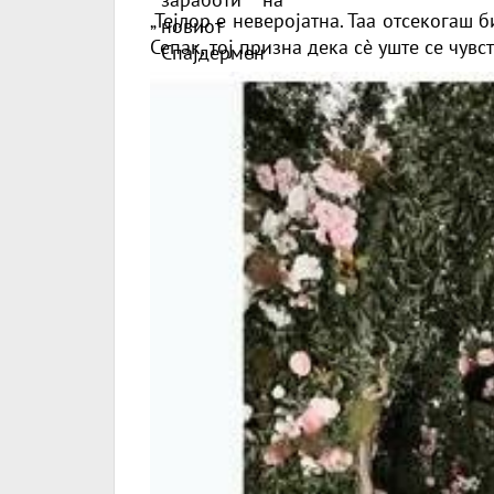
„Тејлор е неверојатна. Таа отсекогаш 
Сепак, тој призна дека сè уште се чув