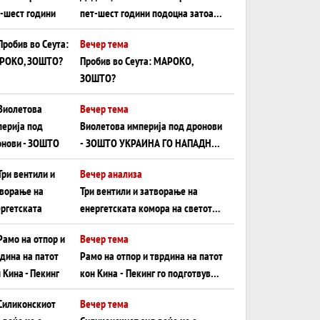
пет-шест години подоцна затоа
што НЕМААТ ВНУЦИ ДА ГИ
Вечер тема
ЗАМЕНАТ
Пробив во Сеута: МАРОКО,
ЗОШТО?
Вечер тема
Виолетова империја под дронови
- ЗОШТО УКРАИНА ГО НАПАДНА
РУСКИОТ WILDBERRIES
Вечер анализа
Три вентили и затворање на
енергетската комора на светот:
Нападот во Суец најавува
Вечер тема
глобален енергетски инфаркт?
Рамо на отпор и тврдина на патот
кон Кина - Пекинг го подготвува
Иран за американска копнена
Вечер тема
инвазија