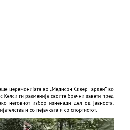
ше церемонијата во „Медисон Сквер Гарден“ во
ис Келси ги разменија своите брачни завети пред
ако неговиот избор изненади дел од јавноста,
ателства и со пејачката и со спортистот.