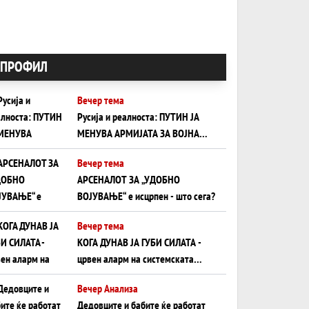
ПРОФИЛ
Вечер тема
Русија и реалноста: ПУТИН ЈА
МЕНУВА АРМИЈАТА ЗА ВОЈНА
ШТО ОСТАНУВА БЕЗ ФРОНТ
Вечер тема
АРСЕНАЛОТ ЗА „УДОБНО
ВОЈУВАЊЕ“ е исцрпен - што сега?
Вечер тема
КОГА ДУНАВ ЈА ГУБИ СИЛАТА -
црвен аларм на системската
плоча од јужна Германија до
Вечер Анализа
Црното Море...
Дедовците и бабите ќе работат