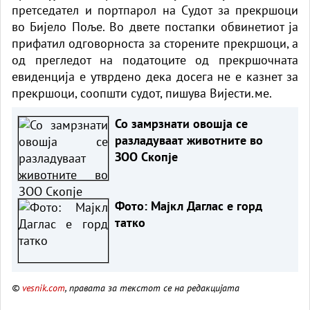
претседател и портпарол на Судот за прекршоци
во Бијело Поље. Во двете постапки обвинетиот ја
прифатил одговорноста за сторените прекршоци, а
од прегледот на податоците од прекршочната
евиденција е утврдено дека досега не е казнет за
прекршоци, соопшти судот, пишува Вијести.ме.
Со замрзнати овошја се
разладуваат животните во
ЗОО Скопје
Фото: Мајкл Даглас е горд
татко
©
vesnik.com
, правата за текстот се на редакцијата