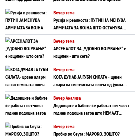
тајните на политиката на балансирање
Вечер тема
на Вучиќ
Русија и реалноста: ПУТИН ЈА МЕНУВА
АРМИЈАТА ЗА ВОЈНА ШТО ОСТАНУВА
БЕЗ ФРОНТ
Вечер тема
АРСЕНАЛОТ ЗА „УДОБНО ВОЈУВАЊЕ“ е
исцрпен - што сега?
Вечер тема
КОГА ДУНАВ ЈА ГУБИ СИЛАТА - црвен
аларм на системската плоча од јужна
Германија до Црното Море...
Вечер Анализа
Дедовците и бабите ќе работат пет-шест
години подоцна затоа што НЕМААТ
ВНУЦИ ДА ГИ ЗАМЕНАТ
Вечер тема
Пробив во Сеута: МАРОКО, ЗОШТО?