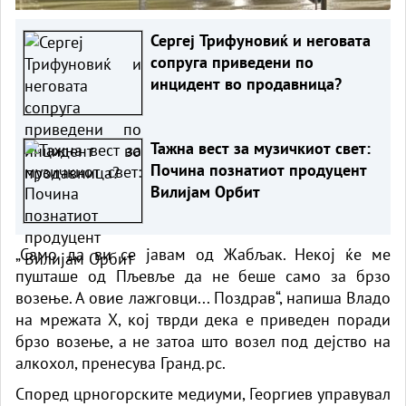
Сергеј Трифуновиќ и неговата
сопруга приведени по
инцидент во продавница?
Тажна вест за музичкиот свет:
Почина познатиот продуцент
Вилијам Орбит
„Само да ви се јавам од Жабљак. Некој ќе ме
пушташе од Пљевље да не беше само за брзо
возење. А овие лажговци... Поздрав“, напиша Владо
на мрежата Х, кој тврди дека е приведен поради
брзо возење, а не затоа што возел под дејство на
алкохол, пренесува Гранд.рс.
Според црногорските медиуми, Георгиев управувал