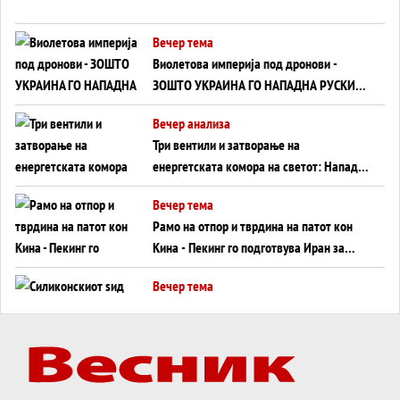
Вечер тема
Виолетова империја под дронови -
ЗОШТО УКРАИНА ГО НАПАДНА РУСКИОТ
WILDBERRIES
Вечер анализа
Три вентили и затворање на
енергетската комора на светот: Нападот
во Суец најавува глобален енергетски
Вечер тема
инфаркт?
Рамо на отпор и тврдина на патот кон
Кина - Пекинг го подготвува Иран за
американска копнена инвазија
Вечер тема
Силиконскиот ѕид веќе не е непробоен,
Кина го напаѓа последниот голем
монопол на Западот?
Вечер тема
Трамп тврди дека повторно „разговара“