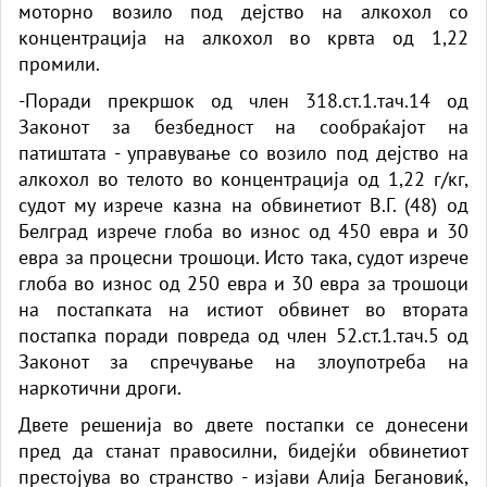
моторно возило под дејство на алкохол со
концентрација на алкохол во крвта од 1,22
промили.
-Поради прекршок од член 318.ст.1.тач.14 од
Законот за безбедност на сообраќајот на
патиштата - управување со возило под дејство на
алкохол во телото во концентрација од 1,22 г/кг,
судот му изрече казна на обвинетиот В.Г. (48) од
Белград изрече глоба во износ од 450 евра и 30
евра за процесни трошоци. Исто така, судот изрече
глоба во износ од 250 евра и 30 евра за трошоци
на постапката на истиот обвинет во втората
постапка поради повреда од член 52.ст.1.тач.5 од
Законот за спречување на злоупотреба на
наркотични дроги.
Двете решенија во двете постапки се донесени
пред да станат правосилни, бидејќи обвинетиот
престојува во странство - изјави Алија Бегановиќ,