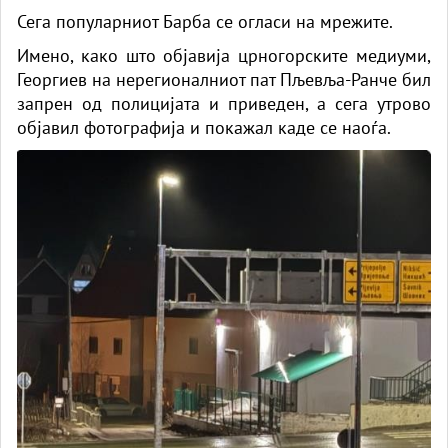
Сега популарниот Барба се огласи на мрежите.
Имено, како што објавија црногорските медиуми,
Георгиев на нерегионалниот пат Пљевља-Ранче бил
запрен од полицијата и приведен, а сега утрово
објавил фотографија и покажал каде се наоѓа.