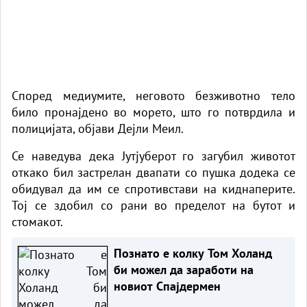
Според медиумите, неговото безживотно тело
било пронајдено во морето, што го потврдила и
полицијата,
објави Дејли Меил.
Се наведува дека Јутјуберот го загубил животот
откако бил застрелан двапати со пушка додека се
обидувал да им се спротивстави на киднаперите.
Тој се здобил со рани во пределот на бутот и
стомакот.
Познато е колку Том Холанд
би можел да заработи на
новиот Спајдермен