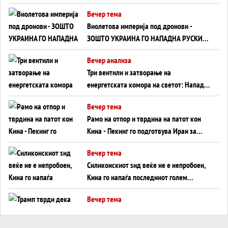
Вечер тема
Виолетова империја под дронови -
ЗОШТО УКРАИНА ГО НАПАДНА РУСКИОТ
WILDBERRIES
Вечер анализа
Три вентили и затворање на
енергетската комора на светот: Нападот
во Суец најавува глобален енергетски
Вечер тема
инфаркт?
Рамо на отпор и тврдина на патот кон
Кина - Пекинг го подготвува Иран за
американска копнена инвазија
Вечер тема
Силиконскиот ѕид веќе не е непробоен,
Кина го напаѓа последниот голем
монопол на Западот?
Вечер тема
Трамп тврди дека повторно „разговара“
со Иран - ваквите моменти се поопасни