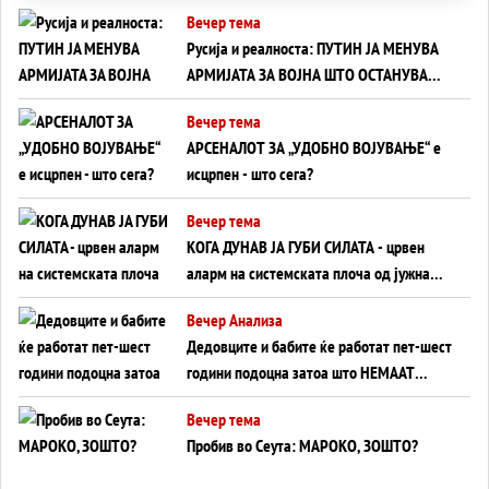
Вечер тема
Русија и реалноста: ПУТИН ЈА МЕНУВА
АРМИЈАТА ЗА ВОЈНА ШТО ОСТАНУВА
БЕЗ ФРОНТ
Вечер тема
АРСЕНАЛОТ ЗА „УДОБНО ВОЈУВАЊЕ“ е
исцрпен - што сега?
Вечер тема
КОГА ДУНАВ ЈА ГУБИ СИЛАТА - црвен
аларм на системската плоча од јужна
Германија до Црното Море...
Вечер Анализа
Дедовците и бабите ќе работат пет-шест
години подоцна затоа што НЕМААТ
ВНУЦИ ДА ГИ ЗАМЕНАТ
Вечер тема
Пробив во Сеута: МАРОКО, ЗОШТО?