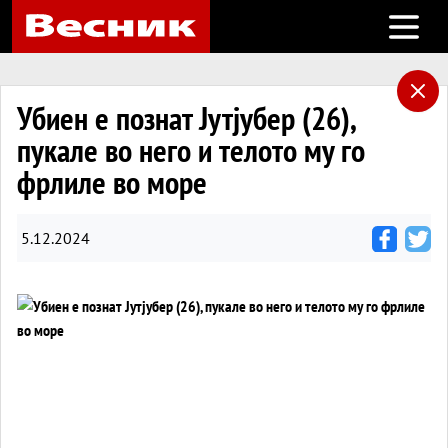
Open m
Убиен е познат Јутјубер (26),
пукале во него и телото му го
фрлиле во море
5.12.2024