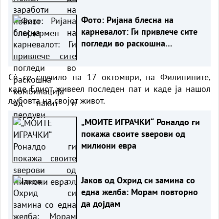
Фото: Ријана блесна на
карневалот: Ги привлече сите
погледи во раскошна
комбинација од накит и
пердуви
Сè се случило на 17 октомври, на Филипините,
каде Елиот живеел последен пат и каде ја нашол
љубовта на својот живот.
„МОИТЕ ИГРАЧКИ“ Роналдо ги
покажа своите ѕверови од
милиони евра
Јаков од Охрид си замина со
една желба: Морам повторно
да дојдам