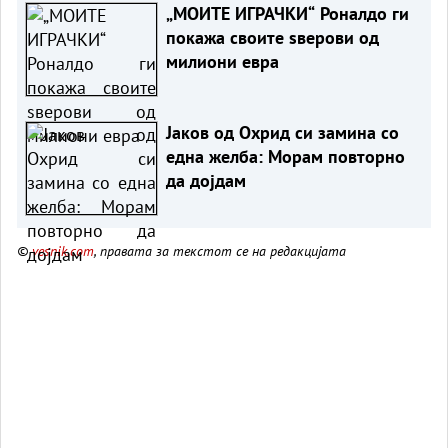
„МОИТЕ ИГРАЧКИ“ Роналдо ги
покажа своите ѕверови од
милиони евра
Јаков од Охрид си замина со
една желба: Морам повторно
да дојдам
©
vesnik.com
, правата за текстот се на редакцијата