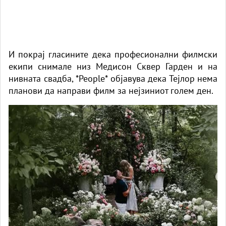
И покрај гласините дека професионални филмски
екипи снимале низ Медисон Сквер Гарден и на
нивната свадба, *People* објавува дека Тејлор нема
планови да направи филм за нејзиниот голем ден.