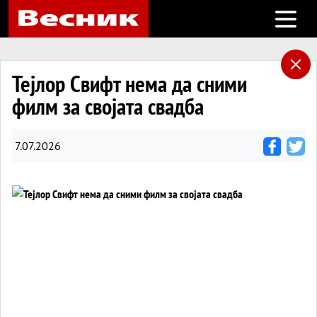
Open m
Тејлор Свифт нема да сними
филм за својата свадба
7.07.2026