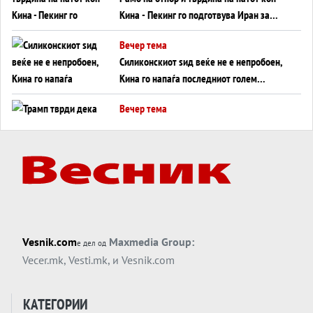
Кина - Пекинг го подготвува Иран за
американска копнена инвазија
Вечер тема
Силиконскиот ѕид веќе не е непробоен,
Кина го напаѓа последниот голем
монопол на Западот?
Вечер тема
Трамп тврди дека повторно „разговара“
со Иран - ваквите моменти се поопасни
од отворените закани
Вечер тема
ДЛАБОКО УДОЛУ: Сметководствените
трикови што го соборија ЕНРОН ги
применуваат гигантите за ВИ
Вечер тема
Vesnik.com
Maxmedia Group:
е дел од
АТОМСКО ДОМИНО НА БЛИСКИОТ
Vecer.mk
,
Vesti.mk
, и
Vesnik.com
ИСТОК
Вечер тема
КАТЕГОРИИ