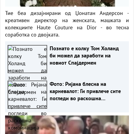
Тие беа дизајнирани од Џонатан Андерсон -
креативен директор на женската, машката и
колекциите Haute Couture на Dior - во тесна
соработка со двојката.
Познато е колку Том Холанд
би можел да заработи на
новиот Спајдермен
Фото: Ријана блесна на
карневалот: Ги привлече сите
погледи во раскошна
комбинација од накит и
пердуви