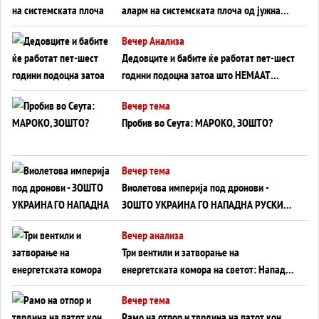
аларм на системската плоча од јужна
Германија до Црното Море...
Вечер Анализа
Дедовците и бабите ќе работат пет-шест
години подоцна затоа што НЕМААТ
ВНУЦИ ДА ГИ ЗАМЕНАТ
Вечер тема
Пробив во Сеута: МАРОКО, ЗОШТО?
Вечер тема
Виолетова империја под дронови -
ЗОШТО УКРАИНА ГО НАПАДНА РУСКИОТ
WILDBERRIES
Вечер анализа
Три вентили и затворање на
енергетската комора на светот: Нападот
во Суец најавува глобален енергетски
Вечер тема
инфаркт?
Рамо на отпор и тврдина на патот кон