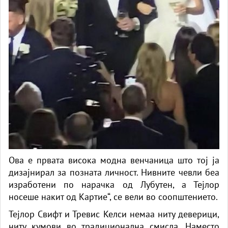
Ова е првата висока модна венчаница што тој ја
дизајнирал за позната личност. Нивните чевли беа
изработени по нарачка од Лубутен, а Тејлор
носеше накит од Картие“, се вели во соопштението.
Тејлор Свифт и Тревис Келси немаа ниту деверици,
ниту кумови во традиционална смисла. Наместо