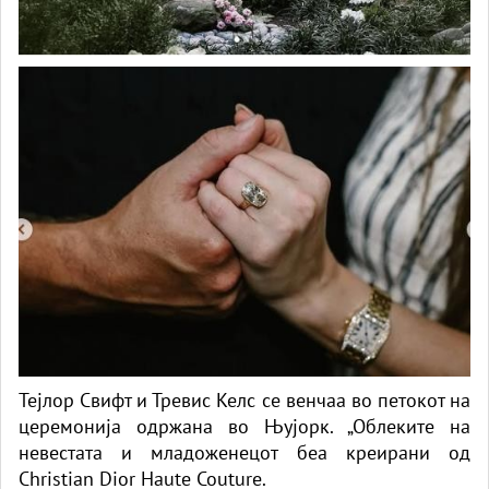
Тејлор Свифт и Тревис Келс се венчаа во петокот на
церемонија одржана во Њујорк. „Облеките на
невестата и младоженецот беа креирани од
Christian Dior Haute Couture.