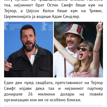
тоа, нејзиниот брат Остин Свифт беше кум на
Тејлор, а Џејсон Келси беше кум на Тревис.
Церемонијата ја водеше Адам Сендлер.
Еден ден пред свадбата, претставникот на Тејлор
Свифт изјави дека таа и нејзиниот партнер
донирале 26 милиони долари на повеќе
организации кои им се особено блиски.