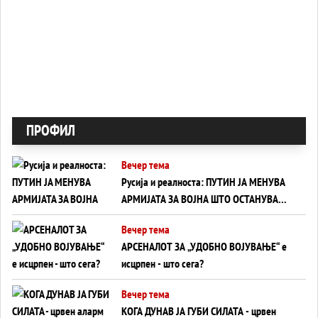
ПРОФИЛ
Вечер тема
Русија и реалноста: ПУТИН ЈА МЕНУВА
АРМИЈАТА ЗА ВОЈНА ШТО ОСТАНУВА
БЕЗ ФРОНТ
Вечер тема
АРСЕНАЛОТ ЗА „УДОБНО ВОЈУВАЊЕ“ е
исцрпен - што сега?
Вечер тема
КОГА ДУНАВ ЈА ГУБИ СИЛАТА - црвен