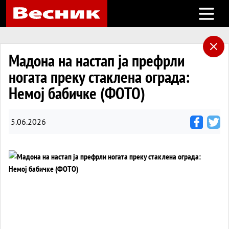
Open m
Мадона на настап ја префрли
ногата преку стаклена ограда:
Немој бабичке (ФОТО)
5.06.2026