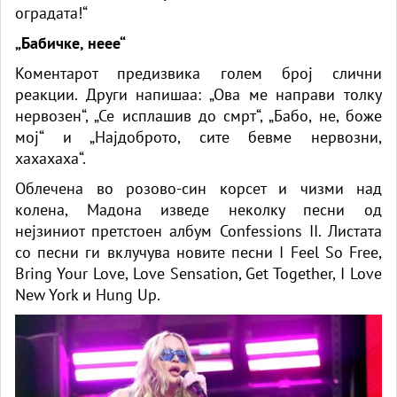
оградата!“
„Бабичке, неее“
Коментарот предизвика голем број слични
реакции. Други напишаа: „Ова ме направи толку
нервозен“, „Се исплашив до смрт“, „Бабо, не, боже
мој“ и „Најдоброто, сите бевме нервозни,
хахахаха“.
Облечена во розово-син корсет и чизми над
колена, Мадона изведе неколку песни од
нејзиниот претстоен албум Confessions II. Листата
со песни ги вклучува новите песни I Feel So Free,
Bring Your Love, Love Sensation, Get Together, I Love
New York и Hung Up.