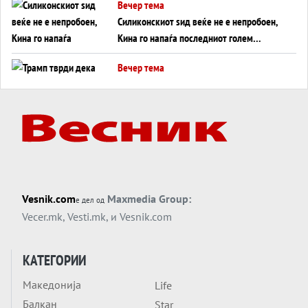
Вечер тема
Силиконскиот ѕид веќе не е непробоен,
Кина го напаѓа последниот голем
монопол на Западот?
Вечер тема
Трамп тврди дека повторно „разговара“
со Иран - ваквите моменти се поопасни
од отворените закани
Вечер тема
ДЛАБОКО УДОЛУ: Сметководствените
трикови што го соборија ЕНРОН ги
применуваат гигантите за ВИ
Вечер тема
Vesnik.com
Maxmedia Group:
е дел од
АТОМСКО ДОМИНО НА БЛИСКИОТ
Vecer.mk
,
Vesti.mk
, и
Vesnik.com
ИСТОК
Вечер тема
КАТЕГОРИИ
ОД ШАХЕД ДО СВЕТСКА ВОЈНА?
Македонија
Life
Обвинувањето кон Русија го поврзува
Балкан
Блискиот Исток со украинското бојно
Star