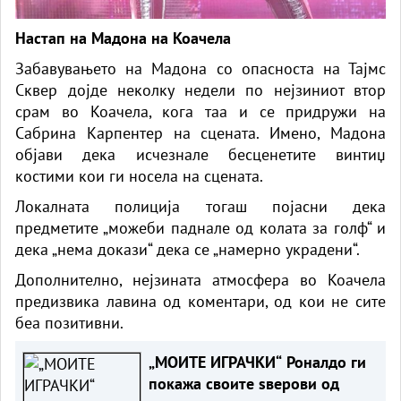
Настап на Мадона на Коачела
Забавувањето на Мадона со опасноста на Тајмс
Сквер дојде неколку недели по нејзиниот втор
срам во Коачела, кога таа и се придружи на
Сабрина Карпентер на сцената. Имено, Мадона
објави дека исчезнале бесценетите винтиџ
костими кои ги носела на сцената.
Локалната полиција тогаш појасни дека
предметите „можеби паднале од колата за голф“ и
дека „нема докази“ дека се „намерно украдени“.
Дополнително, нејзината атмосфера во Коачела
предизвика лавина од коментари, од кои не сите
беа позитивни.
„МОИТЕ ИГРАЧКИ“ Роналдо ги
покажа своите ѕверови од