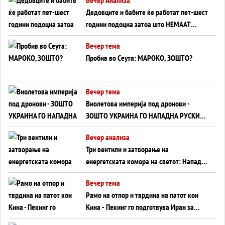
Дедовците и бабите ќе работат пет-шест
години подоцна затоа што НЕМААТ
ВНУЦИ ДА ГИ ЗАМЕНАТ
Вечер тема
Пробив во Сеута: МАРОКО, ЗОШТО?
Вечер тема
Виолетова империја под дронови -
ЗОШТО УКРАИНА ГО НАПАДНА РУСКИОТ
WILDBERRIES
Вечер анализа
Три вентили и затворање на
енергетската комора на светот: Нападот
во Суец најавува глобален енергетски
Вечер тема
инфаркт?
Рамо на отпор и тврдина на патот кон
Кина - Пекинг го подготвува Иран за
американска копнена инвазија