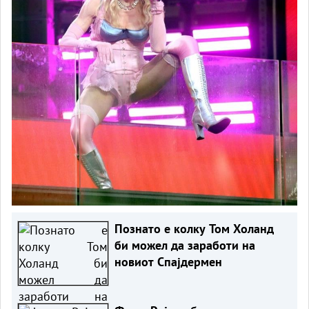
Познато е колку Том Холанд
би можел да заработи на
новиот Спајдермен