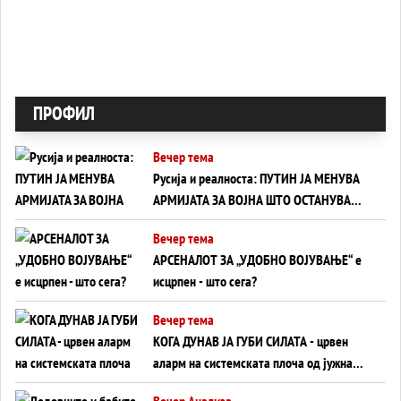
ПРОФИЛ
Вечер тема
Русија и реалноста: ПУТИН ЈА МЕНУВА
АРМИЈАТА ЗА ВОЈНА ШТО ОСТАНУВА
БЕЗ ФРОНТ
Вечер тема
АРСЕНАЛОТ ЗА „УДОБНО ВОЈУВАЊЕ“ е
исцрпен - што сега?
Вечер тема
КОГА ДУНАВ ЈА ГУБИ СИЛАТА - црвен
аларм на системската плоча од јужна
Германија до Црното Море...
Вечер Анализа