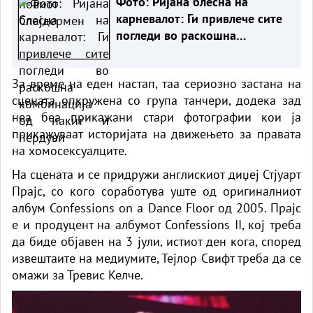
Фото: Ријана блесна на
карневалот: Ги привлече сите
погледи во раскошна
комбинација од накит и
пердуви
За време на еден настап, таа сериозно застана на
сцената опкружена со група танчери, додека зад
неа беа прикажани стари фотографии кои ја
прикажуваат историјата на движењето за правата
на хомосексуалците.
На сцената и се придружи англискиот диџеј Стјуарт
Прајс, со кого соработува уште од оригиналниот
албум Confessions on a Dance Floor од 2005. Прајс
е и продуцент на албумот Confessions II, кој треба
да биде објавен на 3 јули, истиот ден кога, според
извештаите на медиумите, Тејлор Свифт треба да се
омажи за Тревис Келче.