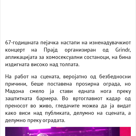
67-годишната пејачка настапи на изненадувачкиот
концерт на Прајд организиран од Grindr,
апликацијата за хомосексуални состаноци, на бина
издигната високо над толпата.
На работ на сцената, веројатно од безбедносни
причини, беше поставена проѕирна ограда, но
Мадона
смело ја стави едната нога преку
заштитната бариера. Во вртоглавиот кадар од
преносот во живо, гледачите можеа да ја видат
како виси над публиката, делумно на сцената, а
делумно преку оградата.