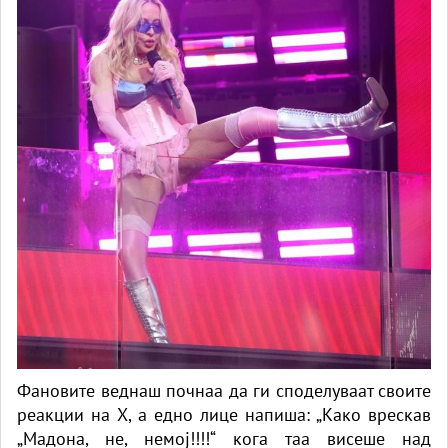
Фановите веднаш почнаа да ги споделуваат своите
реакции на X, а едно лице напиша: „Како врескав
„Мадона, не, немој!!!!“ кога таа висеше над