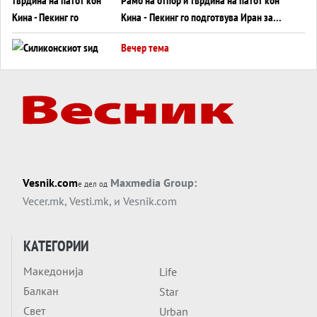
Кина - Пекинг го подготвува Иран за
американска копнена инвазија
Вечер тема
Силиконскиот ѕид веќе не е непробоен,
Кина го напаѓа последниот голем
монопол на Западот?
Вечер тема
Трамп тврди дека повторно „разговара“
со Иран - ваквите моменти се поопасни
од отворените закани
Вечер тема
Vesnik.com
Maxmedia Group:
е дел од
ДЛАБОКО УДОЛУ: Сметководствените
Vecer.mk
,
Vesti.mk
, и
Vesnik.com
трикови што го соборија ЕНРОН ги
применуваат гигантите за ВИ
Вечер тема
КАТЕГОРИИ
АТОМСКО ДОМИНО НА БЛИСКИОТ
Македонија
Life
ИСТОК
Балкан
Star
Вечер тема
Свет
Urban