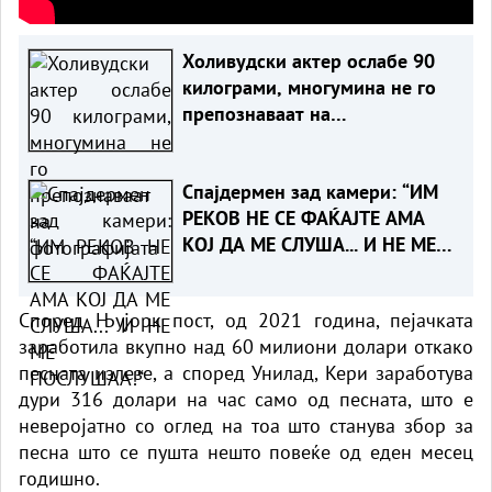
Холивудски актер ослабе 90
килограми, многумина не го
препознаваат на
фотографијата
Спајдермен зад камери: “ИМ
РЕКОВ НЕ СЕ ФАЌАЈТЕ АМА
КОЈ ДА МЕ СЛУША... И НЕ МЕ
ПОСЛУШАА!“
Според Њујорк пост, од 2021 година, пејачката
заработила вкупно над 60 милиони долари откако
песната излезе, а според Унилад, Кери заработува
дури 316 долари на час само од песната, што е
неверојатно со оглед на тоа што станува збор за
песна што се пушта нешто повеќе од еден месец
годишно.