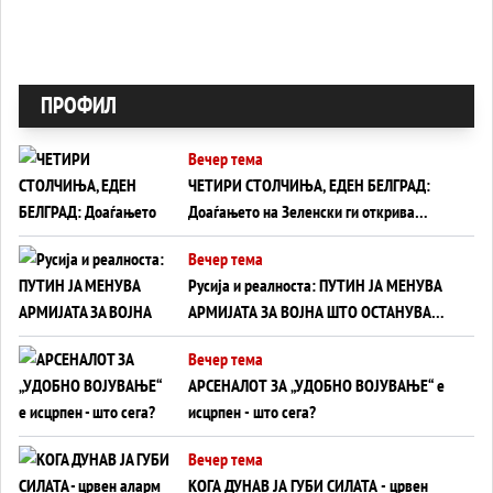
ПРОФИЛ
Вечер тема
ЧЕТИРИ СТОЛЧИЊА, ЕДЕН БЕЛГРАД:
Доаѓањето на Зеленски ги открива
тајните на политиката на балансирање
Вечер тема
на Вучиќ
Русија и реалноста: ПУТИН ЈА МЕНУВА
АРМИЈАТА ЗА ВОЈНА ШТО ОСТАНУВА
БЕЗ ФРОНТ
Вечер тема
АРСЕНАЛОТ ЗА „УДОБНО ВОЈУВАЊЕ“ е
исцрпен - што сега?
Вечер тема
КОГА ДУНАВ ЈА ГУБИ СИЛАТА - црвен