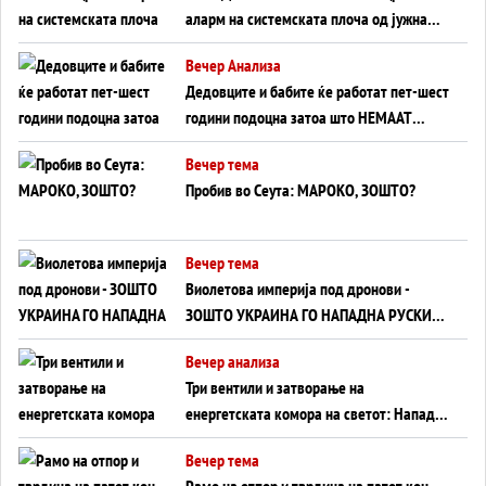
аларм на системската плоча од јужна
Германија до Црното Море...
Вечер Анализа
Дедовците и бабите ќе работат пет-шест
години подоцна затоа што НЕМААТ
ВНУЦИ ДА ГИ ЗАМЕНАТ
Вечер тема
Пробив во Сеута: МАРОКО, ЗОШТО?
Вечер тема
Виолетова империја под дронови -
ЗОШТО УКРАИНА ГО НАПАДНА РУСКИОТ
WILDBERRIES
Вечер анализа
Три вентили и затворање на
енергетската комора на светот: Нападот
во Суец најавува глобален енергетски
Вечер тема
инфаркт?
Рамо на отпор и тврдина на патот кон