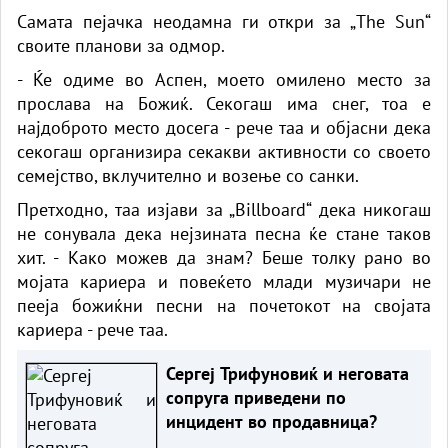
Самата пејачка неодамна ги откри за „The Sun“
своите планови за одмор.
- Ќе одиме во Аспен, моето омилено место за
прослава на Божиќ. Секогаш има снег, тоа е
најдоброто место досега - рече таа и објасни дека
секогаш организира секакви активности со своето
семејство, вклучително и возење со санки.
Претходно, таа изјави за „Billboard“ дека никогаш
не сонувала дека нејзината песна ќе стане таков
хит. - Како можев да знам? Беше толку рано во
мојата кариера и повеќето млади музичари не
пееја божиќни песни на почетокот на својата
кариера - рече таа.
Сергеј Трифуновиќ и неговата
сопруга приведени по
инцидент во продавница?