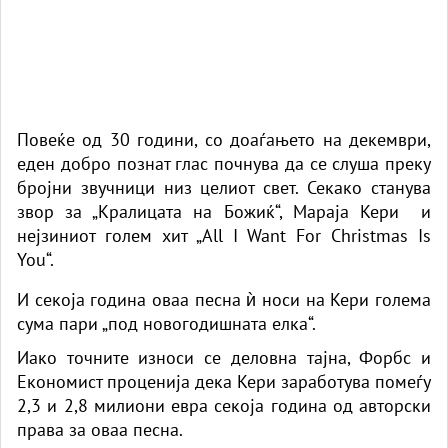
Повеќе од 30 години, со доаѓањето на декември,
еден добро познат глас почнува да се слуша преку
бројни звучници низ целиот свет. Секако станува
звор за „Кралицата на Божиќ“, Мараја Кери и
нејзиниот голем хит „All I Want For Christmas Is
You“.
И секоја година оваа песна ѝ носи на Кери голема
сума пари „под новогодишната елка“.
Иако точните износи се деловна тајна, Форбс и
Економист проценија дека Кери заработува помеѓу
2,3 и 2,8 милиони евра секоја година од авторски
права за оваа песна.