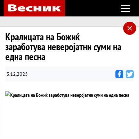
Open m
Кралицата на Божиќ
заработува неверојатни суми на
една песна
3.12.2025