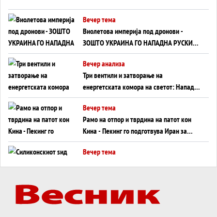
Вечер тема
Виолетова империја под дронови -
ЗОШТО УКРАИНА ГО НАПАДНА РУСКИОТ
WILDBERRIES
Вечер анализа
Три вентили и затворање на
енергетската комора на светот: Нападот
во Суец најавува глобален енергетски
Вечер тема
инфаркт?
Рамо на отпор и тврдина на патот кон
Кина - Пекинг го подготвува Иран за
американска копнена инвазија
Вечер тема
Силиконскиот ѕид веќе не е непробоен,
Кина го напаѓа последниот голем
монопол на Западот?
Вечер тема
Трамп тврди дека повторно „разговара“