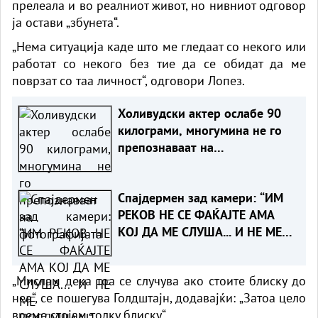
прелеала и во реалниот живот, но нивниот одговор
ја остави „збунета“.
„Нема ситуација каде што ме гледаат со некого или
работат со некого без тие да се обидат да ме
поврзат со таа личност“, одговори Лопез.
Холивудски актер ослабе 90
килограми, многумина не го
препознаваат на
фотографијата
Спајдермен зад камери: “ИМ
РЕКОВ НЕ СЕ ФАЌАЈТЕ АМА
КОЈ ДА МЕ СЛУША... И НЕ МЕ
ПОСЛУШАА!“
„Мислам дека тоа се случува ако стоите блиску до
неа“, се пошегува Голдштајн, додавајќи: „Затоа цело
време стојам толку блиску“.