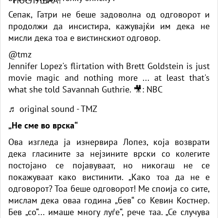
Сепак, Гатри не беше задоволна од одговорот и
продолжи да инсистира, кажувајќи им дека не
мисли дека тоа е вистинскиот одговор.
@tmz
Jennifer Lopez's flirtation with Brett Goldstein is just
movie magic and nothing more ... at least that's
what she told Savannah Guthrie. 🎥: NBC
♬ original sound - TMZ
„Не сме во врска“
Ова изгледа ја изнервира Лопез, која возврати
дека гласините за нејзините врски со колегите
постојано се појавуваат, но никогаш не се
покажуваат како вистинити. „Како тоа да не е
одговорот? Тоа беше одговорот! Ме споија со сите,
мислам дека оваа година „бев“ со Кевин Костнер.
Бев „со“... имаше многу луѓе“, рече таа. „Се случува