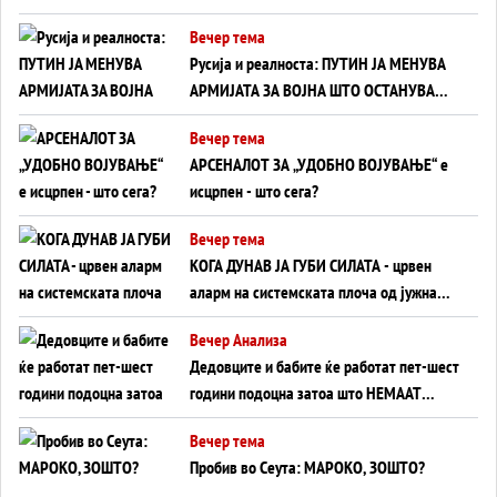
тајните на политиката на балансирање
Вечер тема
на Вучиќ
Русија и реалноста: ПУТИН ЈА МЕНУВА
АРМИЈАТА ЗА ВОЈНА ШТО ОСТАНУВА
БЕЗ ФРОНТ
Вечер тема
АРСЕНАЛОТ ЗА „УДОБНО ВОЈУВАЊЕ“ е
исцрпен - што сега?
Вечер тема
КОГА ДУНАВ ЈА ГУБИ СИЛАТА - црвен
аларм на системската плоча од јужна
Германија до Црното Море...
Вечер Анализа
Дедовците и бабите ќе работат пет-шест
години подоцна затоа што НЕМААТ
ВНУЦИ ДА ГИ ЗАМЕНАТ
Вечер тема
Пробив во Сеута: МАРОКО, ЗОШТО?