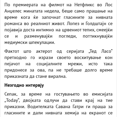
По премиерата на филмот на Нетфликс во Лос
Анџелес минатата недела, беше само прашање на
време кога ќе започнат гласините за нивната
романса во реалниот живот. Лопез и Голдштајн се
појавија доста интимно на црвениот тепих, смеејќи
се и разменувајќи погледи, поттикнувајќи
медиумски шпекулации.
Фактот што актерот од серијата „Тед Ласо“
претходно го изрази своето восхитување кон
пејачот на социјалните мрежи, исто така
придонесе за ова, па не требаше долго време
приказната да стане вирална.
Незгодно интервју
Сепак, за време на гостувањето во емисијата
„Today“, двојката одлучи да стави крај на тие
приказни. Водителката Савана Гатри ги праша за
гласините и дали нивната хемија на екранот се