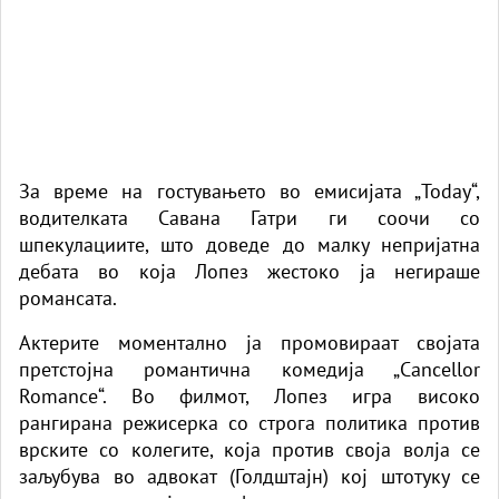
За време на гостувањето во емисијата „Today“,
водителката Савана Гатри ги соочи со
шпекулациите, што доведе до малку непријатна
дебата во која
Лопез
жестоко ја негираше
романсата.
Актерите моментално ја промовираат својата
претстојна романтична комедија „Cancellor
Romance“. Во филмот, Лопез игра високо
рангирана режисерка со строга политика против
врските со колегите, која против своја волја се
заљубува во адвокат (Голдштајн) кој штотуку се