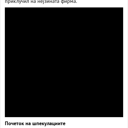
приклучил на нејзината фирма.
Почеток на шпекулациите