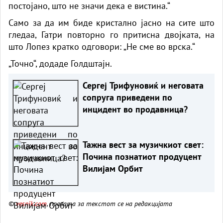
постојано, што не значи дека е вистина.“
Само за да им биде кристално јасно на сите што
гледаа, Гатри повторно го притисна двојката, на
што Лопез кратко одговори: „Не сме во врска.“
„Точно“, додаде Голдштајн.
Сергеј Трифуновиќ и неговата
сопруга приведени по
инцидент во продавница?
Тажна вест за музичкиот свет:
Почина познатиот продуцент
Вилијам Орбит
©
vesnik.com
, правата за текстот се на редакцијата