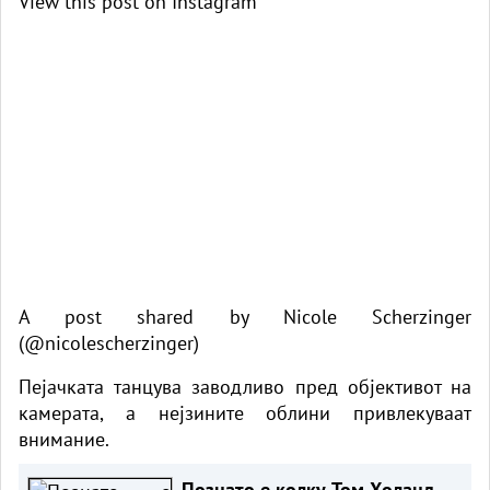
View this post on Instagram
A post shared by Nicole Scherzinger
(@nicolescherzinger)
Пејачката танцува заводливо пред објективот на
камерата, а нејзините облини привлекуваат
внимание.
Познато е колку Том Холанд