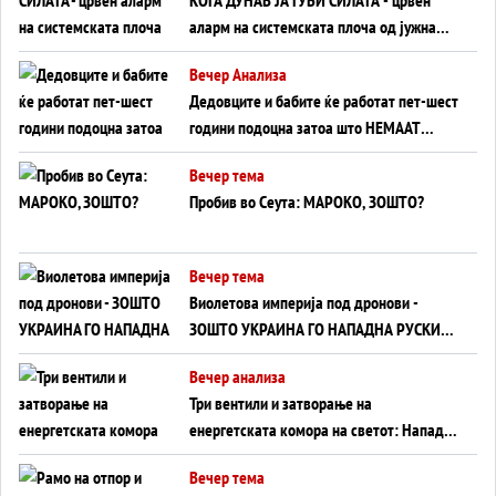
аларм на системската плоча од јужна
Германија до Црното Море...
Вечер Анализа
Дедовците и бабите ќе работат пет-шест
години подоцна затоа што НЕМААТ
ВНУЦИ ДА ГИ ЗАМЕНАТ
Вечер тема
Пробив во Сеута: МАРОКО, ЗОШТО?
Вечер тема
Виолетова империја под дронови -
ЗОШТО УКРАИНА ГО НАПАДНА РУСКИОТ
WILDBERRIES
Вечер анализа
Три вентили и затворање на
енергетската комора на светот: Нападот
во Суец најавува глобален енергетски
Вечер тема
инфаркт?