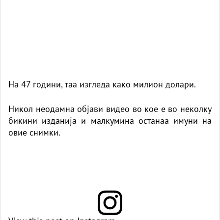
На 47 години, таа изгледа како милион долари.
Никол неодамна објави видео во кое е во неколку
бикини изданија и малкумина останаа имуни на
овие снимки.