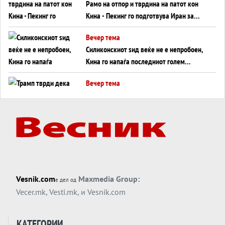
Рамо на отпор и тврдина на патот кон
Кина - Пекинг го подготвува Иран за
американска копнена инвазија
Вечер тема
Силиконскиот ѕид веќе не е непробоен,
Кина го напаѓа последниот голем
монопол на Западот?
Вечер тема
Трамп тврди дека повторно „разговара“
со Иран - ваквите моменти се поопасни
од отворените закани
Вечер тема
ДЛАБОКО УДОЛУ: Сметководствените
трикови што го соборија ЕНРОН ги
применуваат гигантите за ВИ
Вечер тема
Vesnik.com
Maxmedia Group:
е дел од
АТОМСКО ДОМИНО НА БЛИСКИОТ
Vecer.mk
,
Vesti.mk
, и
Vesnik.com
ИСТОК
Вечер тема
КАТЕГОРИИ