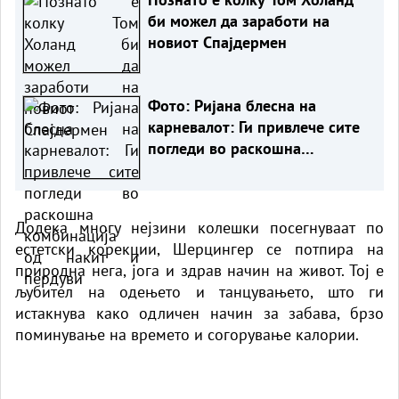
би можел да заработи на
новиот Спајдермен
Фото: Ријана блесна на
карневалот: Ги привлече сите
погледи во раскошна
комбинација од накит и
пердуви
Додека многу нејзини колешки посегнуваат по
естетски корекции, Шерцингер се потпира на
природна нега, јога и здрав начин на живот. Тој е
љубител на одењето и танцувањето, што ги
истакнува како одличен начин за забава, брзо
поминување на времето и согорување калории.