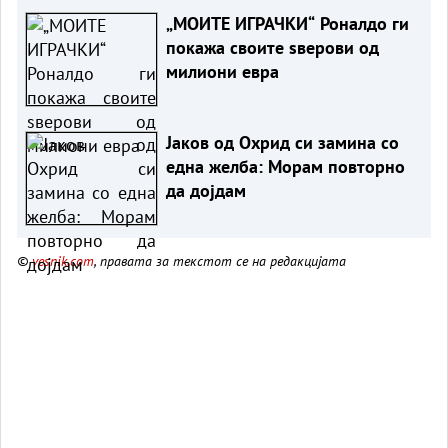
„МОИТЕ ИГРАЧКИ“ Роналдо ги
покажа своите ѕверови од
милиони евра
Јаков од Охрид си замина со
една желба: Морам повторно
да дојдам
©
vesnik.com
, правата за текстот се на редакцијата