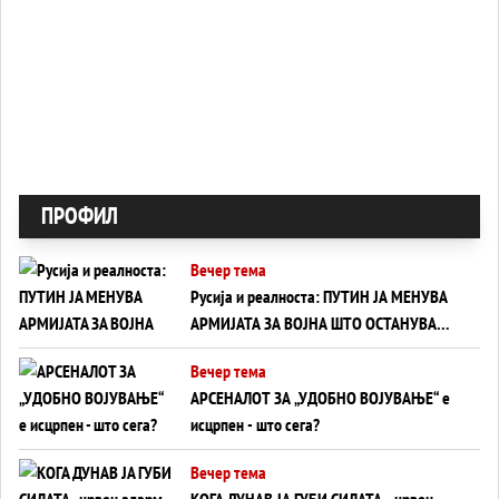
ПРОФИЛ
Вечер тема
Русија и реалноста: ПУТИН ЈА МЕНУВА
АРМИЈАТА ЗА ВОЈНА ШТО ОСТАНУВА
БЕЗ ФРОНТ
Вечер тема
АРСЕНАЛОТ ЗА „УДОБНО ВОЈУВАЊЕ“ е
исцрпен - што сега?
Вечер тема
КОГА ДУНАВ ЈА ГУБИ СИЛАТА - црвен