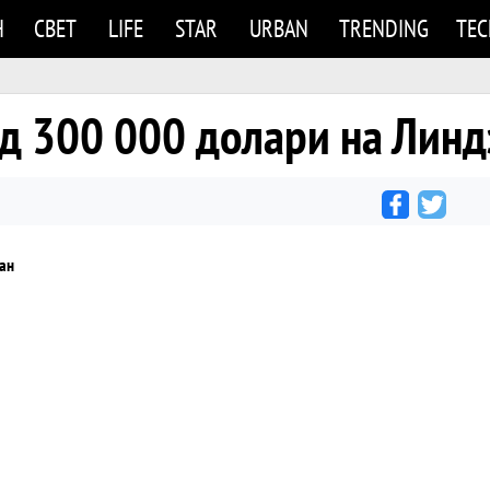
Н
СВЕТ
LIFE
STAR
URBAN
TRENDING
TE
од 300 000 долари на Линд