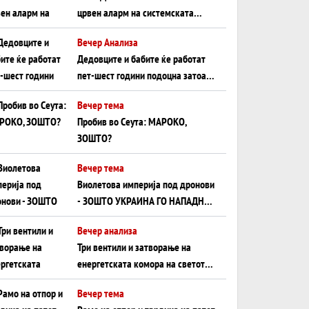
црвен аларм на системската
плоча од јужна Германија до
Вечер Анализа
Црното Море...
Дедовците и бабите ќе работат
пет-шест години подоцна затоа
што НЕМААТ ВНУЦИ ДА ГИ
Вечер тема
ЗАМЕНАТ
Пробив во Сеута: МАРОКО,
ЗОШТО?
Вечер тема
Виолетова империја под дронови
- ЗОШТО УКРАИНА ГО НАПАДНА
РУСКИОТ WILDBERRIES
Вечер анализа
Три вентили и затворање на
енергетската комора на светот:
Нападот во Суец најавува
Вечер тема
глобален енергетски инфаркт?