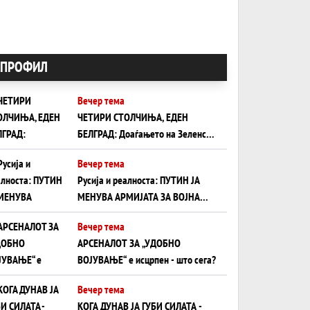
ПРОФИЛ
Вечер тема
ЧЕТИРИ СТОЛЧИЊА, ЕДЕН
БЕЛГРАД: Доаѓањето на Зеленски
ги открива тајните на политиката
Вечер тема
на балансирање на Вучиќ
Русија и реалноста: ПУТИН ЈА
МЕНУВА АРМИЈАТА ЗА ВОЈНА
ШТО ОСТАНУВА БЕЗ ФРОНТ
Вечер тема
АРСЕНАЛОТ ЗА „УДОБНО
ВОЈУВАЊЕ“ е исцрпен - што сега?
Вечер тема
КОГА ДУНАВ ЈА ГУБИ СИЛАТА -