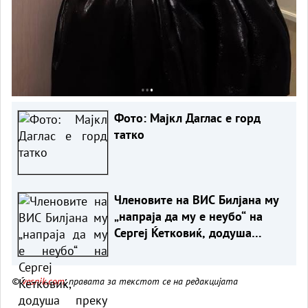
Фото: Мајкл Даглас е горд
татко
Членовите на ВИС Билјана му
„напраја да му е неубо“ на
Сергеј Ќетковиќ, додуша
преку видео
©
vesnik.com
, правата за текстот се на редакцијата