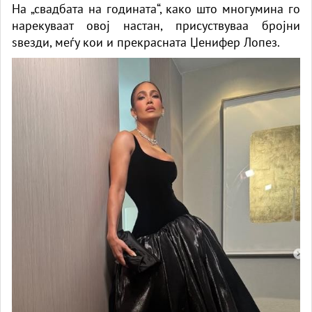
На „свадбата на годината“, како што многумина го
нарекуваат овој настан, присуствуваа бројни
ѕвезди, меѓу кои и прекрасната Џенифер Лопез.