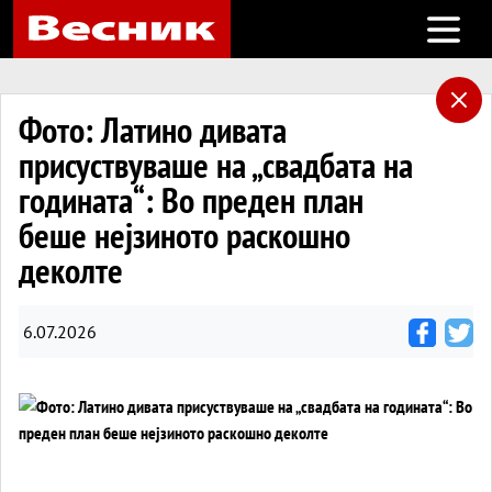
Open m
Фото: Латино дивата
присуствуваше на „свадбата на
годината“: Во преден план
беше нејзиното раскошно
деколте
6.07.2026