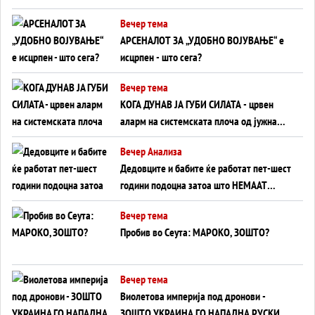
БЕЗ ФРОНТ
Вечер тема
АРСЕНАЛОТ ЗА „УДОБНО ВОЈУВАЊЕ“ е
исцрпен - што сега?
Вечер тема
КОГА ДУНАВ ЈА ГУБИ СИЛАТА - црвен
аларм на системската плоча од јужна
Германија до Црното Море...
Вечер Анализа
Дедовците и бабите ќе работат пет-шест
години подоцна затоа што НЕМААТ
ВНУЦИ ДА ГИ ЗАМЕНАТ
Вечер тема
Пробив во Сеута: МАРОКО, ЗОШТО?
Вечер тема
Виолетова империја под дронови -
ЗОШТО УКРАИНА ГО НАПАДНА РУСКИОТ