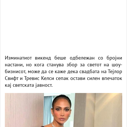
Изминатиот викенд беше одбележан со бројни
настани, но кога станува збор за светот на шоу-
бизнисот, може да се каже дека свадбата на Тејлор
Свифт и Тревис Келси сепак остави силен впечаток
кај светската јавност.