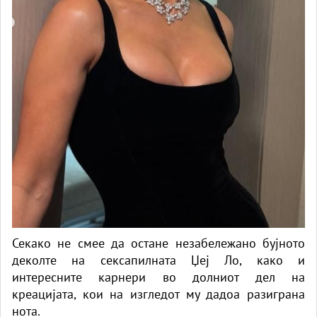
Секако не смее да остане незабележано бујното
деколте на сексапилната Џеј Ло, како и
интересните карнери во долниот дел на
креацијата, кои на изгледот му дадоа разиграна
нота.