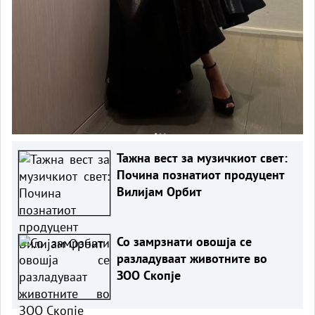
Тажна вест за музичкиот свет:
Почина познатиот продуцент
Вилијам Орбит
Со замрзнати овошја се
разладуваат животните во
ЗОО Скопје