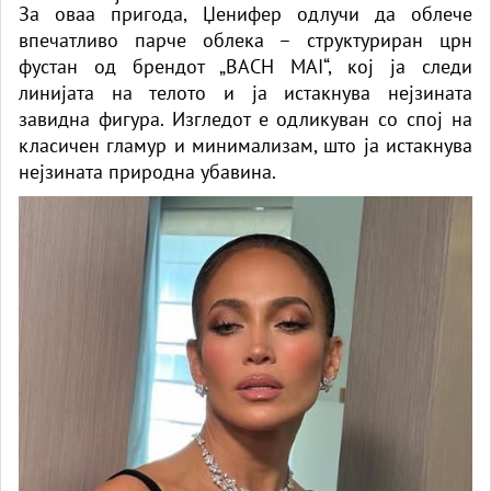
За оваа пригода, Џенифер одлучи да облече
впечатливо парче облека – структуриран црн
фустан од брендот „BACH MAI“, кој ја следи
линијата на телото и ја истакнува нејзината
завидна фигура. Изгледот е одликуван со спој на
класичен гламур и минимализам, што ја истакнува
нејзината природна убавина.