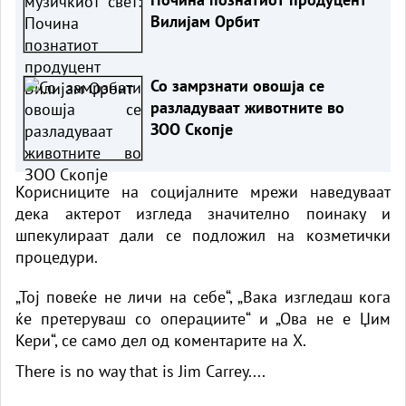
Вилијам Орбит
Со замрзнати овошја се
разладуваат животните во
ЗОО Скопје
Корисниците на социјалните мрежи наведуваат
дека актерот изгледа значително поинаку и
шпекулираат дали се подложил на козметички
процедури.
„Тој повеќе не личи на себе“, „Вака изгледаш кога
ќе претеруваш со операциите“ и „Ова не е Џим
Кери“, се само дел од коментарите на X.
There is no way that is Jim Carrey....