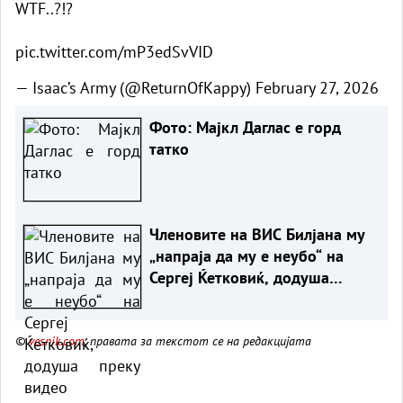
WTF..?!?
pic.twitter.com/mP3edSvVID
— Isaac’s Army (@ReturnOfKappy)
February 27, 2026
Фото: Мајкл Даглас е горд
татко
Членовите на ВИС Билјана му
„напраја да му е неубо“ на
Сергеј Ќетковиќ, додуша
преку видео
©
vesnik.com
, правата за текстот се на редакцијата