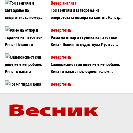
Вечер анализа
Три вентили и затворање на
енергетската комора на светот: Нападот
во Суец најавува глобален енергетски
Вечер тема
инфаркт?
Рамо на отпор и тврдина на патот кон
Кина - Пекинг го подготвува Иран за
американска копнена инвазија
Вечер тема
Силиконскиот ѕид веќе не е непробоен,
Кина го напаѓа последниот голем
монопол на Западот?
Вечер тема
Трамп тврди дека повторно „разговара“
со Иран - ваквите моменти се поопасни
од отворените закани
Вечер тема
ДЛАБОКО УДОЛУ: Сметководствените
трикови што го соборија ЕНРОН ги
применуваат гигантите за ВИ