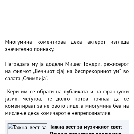
Многумина коментираа дека актерот изгледа
значително поинаку.
Наградата му ја додели Мишел Гондри, режисерот
на филмот „Вечниот сјај на беспрекорниот ум“ во
салата „Олимпија“.
Кери им се обрати на публиката и на француски
јазик, меѓутоа, не долго потоа почнаа да се
коментираат за неговото лице, а многумина беа на
мислење дека комичарот е непрепознатлив.
Тажна вест за музичкиот свет:
Почина познатиот продуцент