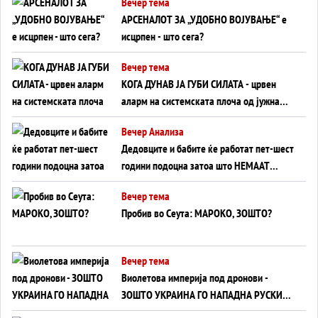
Вечер тема
АРСЕНАЛОТ ЗА „УДОБНО ВОЈУВАЊЕ“ е
исцрпен - што сега?
Вечер тема
КОГА ДУНАВ ЈА ГУБИ СИЛАТА - црвен
аларм на системската плоча од јужна
Германија до Црното Море...
Вечер Анализа
Дедовците и бабите ќе работат пет-шест
години подоцна затоа што НЕМААТ
ВНУЦИ ДА ГИ ЗАМЕНАТ
Вечер тема
Пробив во Сеута: МАРОКО, ЗОШТО?
Вечер тема
Виолетова империја под дронови -
ЗОШТО УКРАИНА ГО НАПАДНА РУСКИОТ
WILDBERRIES