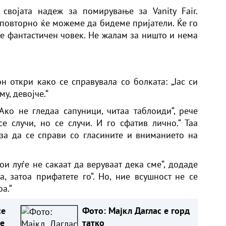
својата надеж за помирување за Vanity Fair.
 повторно ќе можеме да бидеме пријатели. Ќе го
ј е фантастичен човек. Не жалам за ништо и нема
он откри како се справувала со болката: „Јас си
у, девојче.“
 Ако не гледаа сапуници, читаа таблоиди“, рече
е случи, но се случи. И го сфатив лично.“ Таа
за да се справи со гласините и вниманието на
ои луѓе не сакаат да веруваат дека сме“, додаде
оа, затоа прифатете го“. Но, ние всушност не се
а.“
се
Фото: Мајкл Даглас е горд
е
татко