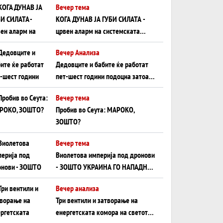
Вечер тема
КОГА ДУНАВ ЈА ГУБИ СИЛАТА -
црвен аларм на системската
плоча од јужна Германија до
Вечер Анализа
Црното Море...
Дедовците и бабите ќе работат
пет-шест години подоцна затоа
што НЕМААТ ВНУЦИ ДА ГИ
Вечер тема
ЗАМЕНАТ
Пробив во Сеута: МАРОКО,
ЗОШТО?
Вечер тема
Виолетова империја под дронови
- ЗОШТО УКРАИНА ГО НАПАДНА
РУСКИОТ WILDBERRIES
Вечер анализа
Три вентили и затворање на
енергетската комора на светот: