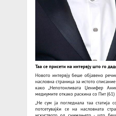
Таа се присети на интервју што го да
Новото интервју беше објавено речи
насловна страница за истото списание
како „Непотонливата
Џенифер Ани
медиумите откако раскина со Пит (61)
„Не сум ја погледнала таа статија с
потсетувајќи се на насловната ст
искуството од снимањето - што беш