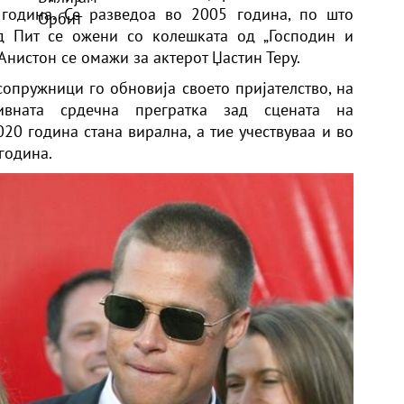
година. Се разведоа во 2005 година, по што
д Пит
се ожени со колешката од „Господин и
Анистон се омажи за актерот Џастин Теру.
опружници го обновија своето пријателство, на
ивната срдечна прегратка зад сцената на
20 година стана вирална, а тие учествуваа и во
година.