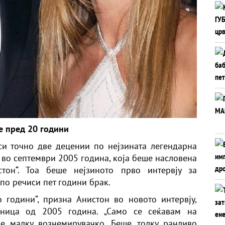
де пред 20 години
си точно две децении по нејзината легендарна
 во септември 2005 година, која беше насловена
стон
“. Тоа беше нејзиното прво интервју за
 по речиси пет години брак.
о години“, призна Анистон во новото интервју,
раница од 2005 година. „Само се сеќавам на
е малку вознемирувачко. Беше толку ранливо