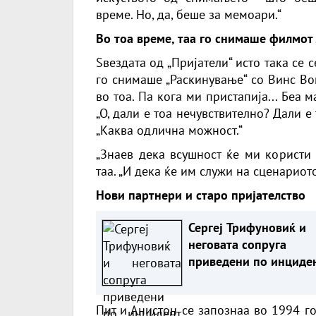
време. Но, да, беше за мемоари.“
Во тоа време, таа го снимаше филмот
Ѕвездата од „Пријатели“ исто така се 
го снимаше „Раскинување“ со Винс Во
во тоа. Па кога ми пристапија... Беа 
„О, дали е тоа нечувствително? Дали е
„Каква одлична можност.“
„Знаев дека всушност ќе ми користи 
таа. „И дека ќе им служи на сценариото
Нови партнери и старо пријателство
Сергеј Трифуновиќ и
неговата сопруга
приведени по инциде
во продавница?
Пит и Анистон се запознаа во 1994 г