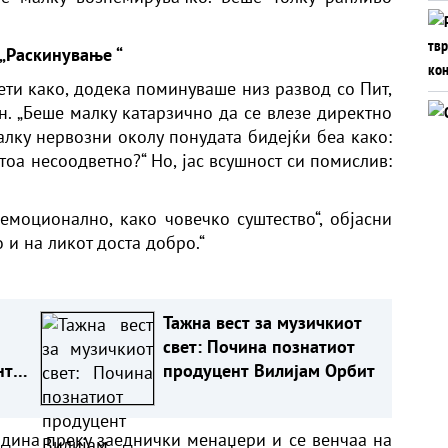
 „Раскинување “
сети како, додека поминуваше низ развод со Пит,
н. „Беше малку катарзично да се влезе директно
малку нервозни околу понудата бидејќи беа како:
 тоа несоодветно?“ Но, јас всушност си помислив:
емоционално, како човечко суштество“, објасни
 и на ликот доста добро.“
Тажна вест за музичкиот
свет: Почина познатиот
нт
продуцент Вилијам Орбит
одина преку заеднички менаџери и се венчаа на