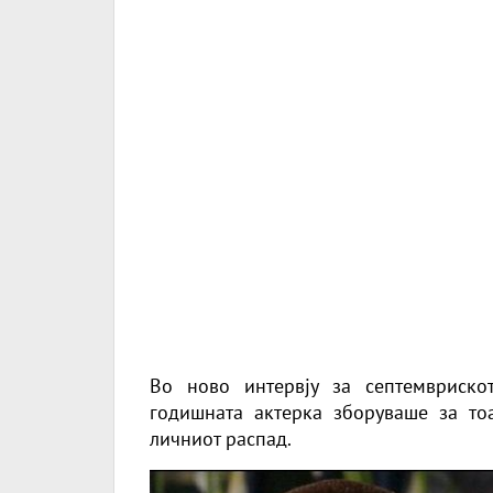
Во ново интервју за септемвриско
годишната актерка зборуваше за то
личниот распад.