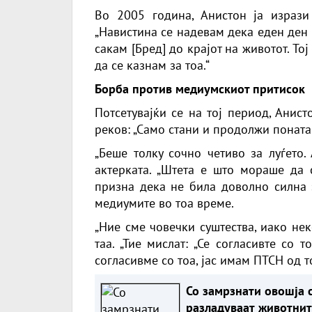
Во 2005 година, Анистон ја изрази 
„Навистина се надевам дека еден ден
сакам [Бред] до крајот на животот. То
да се казнам за тоа.“
Борба против медиумскиот притисок
Потсетувајќи се на тој период, Анист
реков: „Само стани и продолжи понатам
„Беше толку сочно четиво за луѓето.
актерката. „Штета е што мораше да с
призна дека не била доволно силна 
медиумите во тоа време.
„Ние сме човечки суштества, иако нек
таа. „Тие мислат: „Се согласивте со т
согласивме со тоа, јас имам ПТСН од то
Со замрзнати овошја 
разладуваат животнит