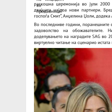
раскошна церемонија во јули 2000 
двајцата најдоа нови партнери.
Бре
госпоѓа Смит“, Анџелина Џоли, додека 
Во последниве години, поранешните с
задоволство на обожавателите. Н
доделувањето на наградите SAG во 20
виртуелно читање на сценарио истата 