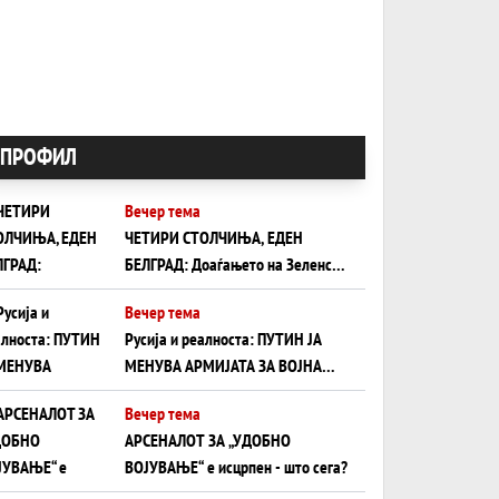
ПРОФИЛ
Вечер тема
ЧЕТИРИ СТОЛЧИЊА, ЕДЕН
БЕЛГРАД: Доаѓањето на Зеленски
ги открива тајните на политиката
Вечер тема
на балансирање на Вучиќ
Русија и реалноста: ПУТИН ЈА
МЕНУВА АРМИЈАТА ЗА ВОЈНА
ШТО ОСТАНУВА БЕЗ ФРОНТ
Вечер тема
АРСЕНАЛОТ ЗА „УДОБНО
ВОЈУВАЊЕ“ е исцрпен - што сега?