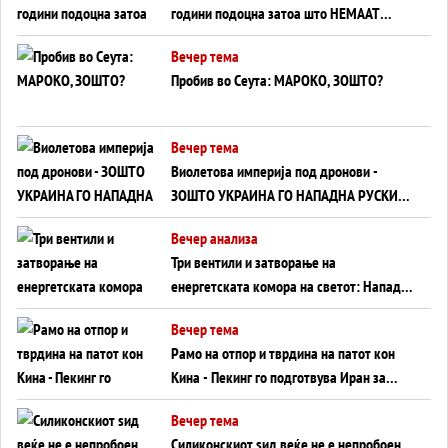
години подоцна затоа што НЕМААТ
ВНУЦИ ДА ГИ ЗАМЕНАТ
Вечер тема
Пробив во Сеута: МАРОКО, ЗОШТО?
Вечер тема
Виолетова империја под дронови -
ЗОШТО УКРАИНА ГО НАПАДНА РУСКИОТ
WILDBERRIES
Вечер анализа
Три вентили и затворање на
енергетската комора на светот: Нападот
во Суец најавува глобален енергетски
Вечер тема
инфаркт?
Рамо на отпор и тврдина на патот кон
Кина - Пекинг го подготвува Иран за
американска копнена инвазија
Вечер тема
Силиконскиот ѕид веќе не е непробоен,