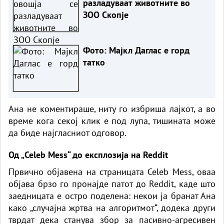
разладуваат животните во
ЗОО Скопје
Фото: Мајкл Даглас е горд
татко
Ана не коментираше, ниту го избриша лајкот, а во
време кога секој клик е под лупа, тишината може
да биде најгласниот одговор.
Од „Celeb Mess“ до експлозија на Reddit
Првично објавена на страницата Celeb Mess, оваа
објава брзо го пронајде патот до Reddit, каде што
заедницата е остро поделена: некои ја бранат Ана
како „случајна жртва на алгоритмот“, додека други
тврдат дека станува збор за пасивно-агресивен