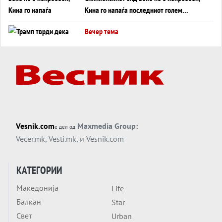
Кина го напаѓа последниот голем
монопол на Западот?
Вечер тема
Трамп тврди дека повторно „разговара“
со Иран - ваквите моменти се поопасни
од отворените закани
Вечер тема
ДЛАБОКО УДОЛУ: Сметководствените
трикови што го соборија ЕНРОН ги
применуваат гигантите за ВИ
Вечер тема
Vesnik.com
Maxmedia Group:
е дел од
АТОМСКО ДОМИНО НА БЛИСКИОТ
Vecer.mk
,
Vesti.mk
, и
Vesnik.com
ИСТОК
Вечер тема
КАТЕГОРИИ
ОД ШАХЕД ДО СВЕТСКА ВОЈНА?
Македонија
Life
Обвинувањето кон Русија го поврзува
Балкан
Блискиот Исток со украинското бојно
Star
Тема
поле?
Свет
Urban