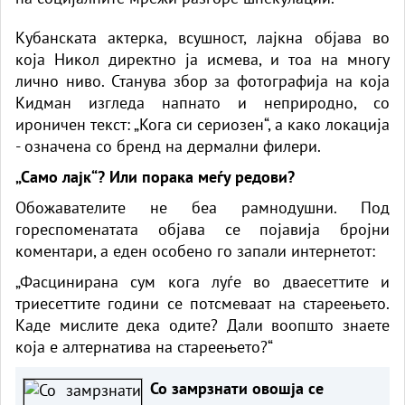
Кубанската актерка, всушност, лајкна објава во
која Никол директно ја исмева, и тоа на многу
лично ниво. Станува збор за фотографија на која
Кидман изгледа напнато и неприродно, со
ироничен текст: „Кога си сериозен“, а како локација
- означена со бренд на дермални филери.
„Само лајк“? Или порака меѓу редови?
Обожавателите не беа рамнодушни. Под
гореспоменатата објава се појавија бројни
коментари, а еден особено го запали интернетот:
„Фасцинирана сум кога луѓе во дваесеттите и
триесеттите години се потсмеваат на стареењето.
Каде мислите дека одите? Дали воопшто знаете
која е алтернатива на стареењето?“
Со замрзнати овошја се