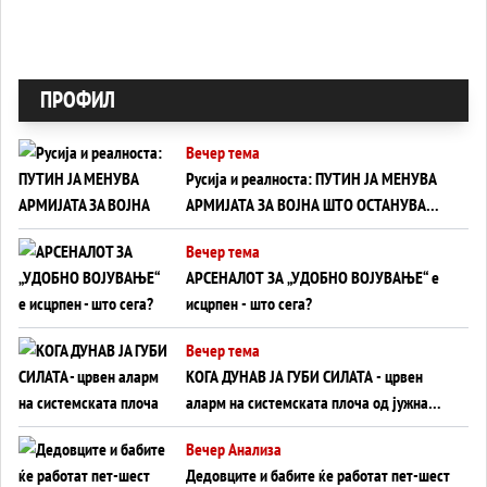
ПРОФИЛ
Вечер тема
Русија и реалноста: ПУТИН ЈА МЕНУВА
АРМИЈАТА ЗА ВОЈНА ШТО ОСТАНУВА
БЕЗ ФРОНТ
Вечер тема
АРСЕНАЛОТ ЗА „УДОБНО ВОЈУВАЊЕ“ е
исцрпен - што сега?
Вечер тема
КОГА ДУНАВ ЈА ГУБИ СИЛАТА - црвен
аларм на системската плоча од јужна
Германија до Црното Море...
Вечер Анализа
Дедовците и бабите ќе работат пет-шест