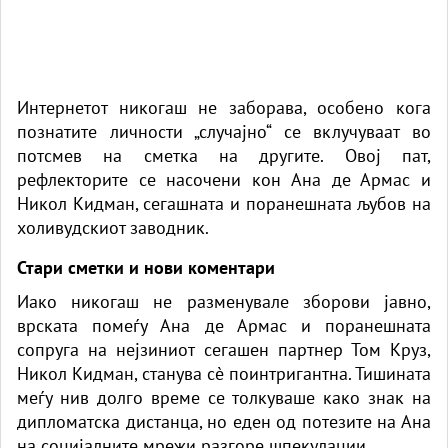
Интернетот никогаш не заборава, особено кога
познатите личности „случајно“ се вклучуваат во
потсмев на сметка на другите. Овој пат,
рефлекторите се насочени кон Ана де Армас и
Никол Кидман, сегашната и поранешната љубов на
холивудскиот заводник.
Стари сметки и нови коментари
Иако никогаш не разменувале зборови јавно,
врската помеѓу Ана де Армас и поранешната
сопруга на нејзиниот сегашен партнер Том Круз,
Никол Кидман, станува сè поинтригантна. Тишината
меѓу нив долго време се толкуваше како знак на
дипломатска дистанца, но еден од потезите на Ана
на социјалните мрежи разгоре шпекулации.