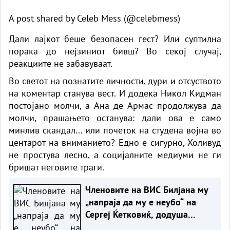
A post shared by Celeb Mess (@celebmess)
Дали лајкот беше безопасен гест? Или суптилна
порака до нејзиниот бивш? Во секој случај,
реакциите не забавуваат.
Во светот на познатите личности, дури и отсуството
на коментар станува вест. И додека Никол Кидман
постојано молчи, а Ана де Армас продолжува да
молчи, прашањето останува: дали ова е само
минлив скандал... или почеток на студена војна во
центарот на вниманието? Едно е сигурно, Холивуд
не простува лесно, а социјалните медиуми не ги
бришат неговите траги.
Членовите на ВИС Билјана му
„напраја да му е неубо“ на
Сергеј Ќетковиќ, додуша
преку видео