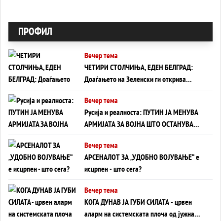
ПРОФИЛ
Вечер тема
ЧЕТИРИ СТОЛЧИЊА, ЕДЕН БЕЛГРАД:
Доаѓањето на Зеленски ги открива
тајните на политиката на балансирање
Вечер тема
на Вучиќ
Русија и реалноста: ПУТИН ЈА МЕНУВА
АРМИЈАТА ЗА ВОЈНА ШТО ОСТАНУВА
БЕЗ ФРОНТ
Вечер тема
АРСЕНАЛОТ ЗА „УДОБНО ВОЈУВАЊЕ“ е
исцрпен - што сега?
Вечер тема
КОГА ДУНАВ ЈА ГУБИ СИЛАТА - црвен
аларм на системската плоча од јужна