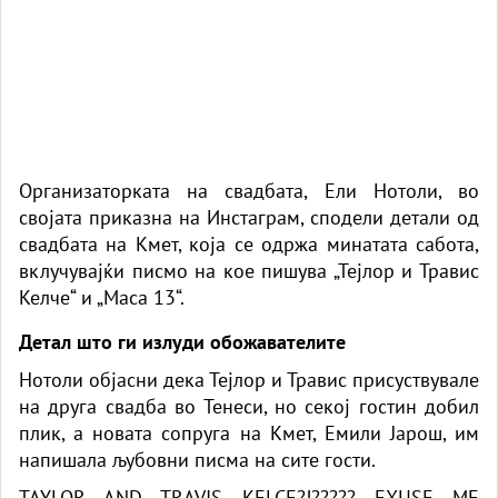
Организаторката на свадбата, Ели Нотоли, во
својата приказна на Инстаграм, сподели детали од
свадбата на Кмет, која се одржа минатата сабота,
вклучувајќи писмо на кое пишува „Тејлор и Травис
Келче“ и „Маса 13“.
Детал што ги излуди обожавателите
Нотоли објасни дека Тејлор и Травис присуствувале
на друга свадба во Тенеси, но секој гостин добил
плик, а новата сопруга на Кмет, Емили Јарош, им
напишала љубовни писма на сите гости.
TAYLOR AND TRAVIS KELCE?!????? EXUSE ME