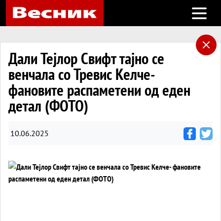
Open m
Дали Тејлор Свифт тајно се
венчала со Тревис Келче-
фановите распаметени од еден
детал (ФОТО)
10.06.2025