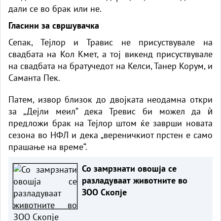
дали се во брак или не.
Гласини за свршувачка
Сепак, Тејлор и Травис не присуствувале на
свадбата на Кол Кмет, а тој викенд присуствувале
на свадбата на братучедот на Келси, Танер Корум, и
Саманта Пек.
Патем, извор близок до двојката неодамна откри
за „Дејли меил“ дека Тревис би можел да ѝ
предложи брак на Тејлор штом ќе заврши новата
сезона во НФЛ и дека „вереничкиот прстен е само
прашање на време“.
Со замрзнати овошја се
разладуваат животните во
ЗОО Скопје