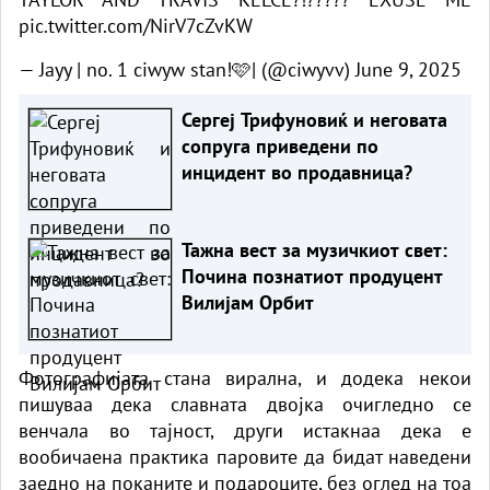
pic.twitter.com/NirV7cZvKW
— Jayy | no. 1 ciwyw stan!🩷| (@ciwyvv)
June 9, 2025
Сергеј Трифуновиќ и неговата
сопруга приведени по
инцидент во продавница?
Тажна вест за музичкиот свет:
Почина познатиот продуцент
Вилијам Орбит
Фотографијата стана вирална, и додека некои
пишуваа дека славната двојка очигледно се
венчала во тајност, други истакнаа дека е
вообичаена практика паровите да бидат наведени
заедно на поканите и подароците, без оглед на тоа