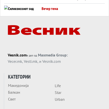
американска копнена инвазија
Вечер тема
Силиконскиот ѕид веќе не е непробоен,
Кина го напаѓа последниот голем
монопол на Западот?
Вечер тема
Трамп тврди дека повторно „разговара“
со Иран - ваквите моменти се поопасни
од отворените закани
Вечер тема
Vesnik.com
Maxmedia Group:
е дел од
ДЛАБОКО УДОЛУ: Сметководствените
Vecer.mk
,
Vesti.mk
, и
Vesnik.com
трикови што го соборија ЕНРОН ги
применуваат гигантите за ВИ
Вечер тема
КАТЕГОРИИ
АТОМСКО ДОМИНО НА БЛИСКИОТ
Македонија
Life
ИСТОК
Балкан
Star
Вечер тема
Свет
Urban
ОД ШАХЕД ДО СВЕТСКА ВОЈНА?
Обвинувањето кон Русија го поврзува