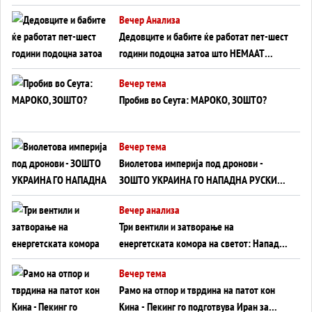
Германија до Црното Море...
Вечер Анализа
Дедовците и бабите ќе работат пет-шест
години подоцна затоа што НЕМААТ
ВНУЦИ ДА ГИ ЗАМЕНАТ
Вечер тема
Пробив во Сеута: МАРОКО, ЗОШТО?
Вечер тема
Виолетова империја под дронови -
ЗОШТО УКРАИНА ГО НАПАДНА РУСКИОТ
WILDBERRIES
Вечер анализа
Три вентили и затворање на
енергетската комора на светот: Нападот
во Суец најавува глобален енергетски
Вечер тема
инфаркт?
Рамо на отпор и тврдина на патот кон
Кина - Пекинг го подготвува Иран за