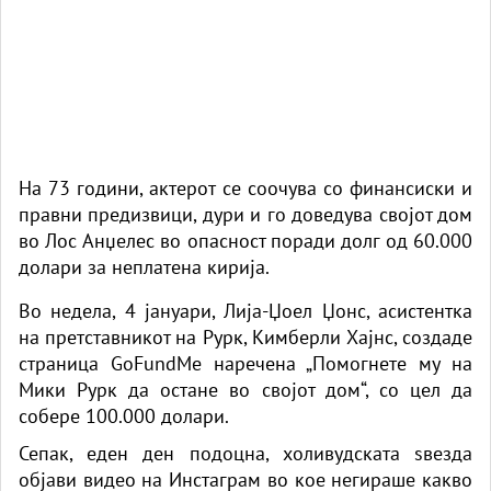
На 73 години, актерот се соочува со финансиски и
правни предизвици, дури и го доведува својот дом
во Лос Анџелес во опасност поради долг од 60.000
долари за неплатена кирија.
Во недела, 4 јануари, Лија-Џоел Џонс, асистентка
на претставникот на
Рурк
, Кимберли Хајнс, создаде
страница GoFundMe наречена „Помогнете му на
Мики Рурк да остане во својот дом“, со цел да
собере 100.000 долари.
Сепак, еден ден подоцна, холивудската ѕвезда
објави видео на Инстаграм во кое негираше какво