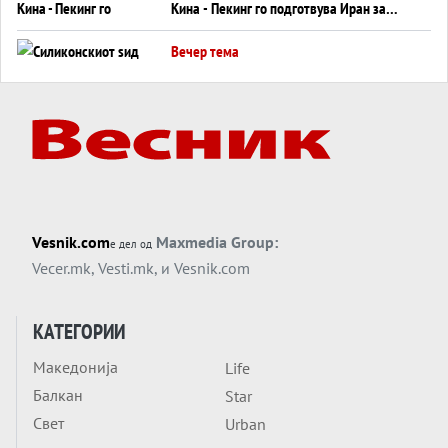
Кина - Пекинг го подготвува Иран за
американска копнена инвазија
Вечер тема
Силиконскиот ѕид веќе не е непробоен,
Кина го напаѓа последниот голем
монопол на Западот?
Вечер тема
Трамп тврди дека повторно „разговара“
со Иран - ваквите моменти се поопасни
од отворените закани
Вечер тема
Vesnik.com
Maxmedia Group:
е дел од
ДЛАБОКО УДОЛУ: Сметководствените
Vecer.mk
,
Vesti.mk
, и
Vesnik.com
трикови што го соборија ЕНРОН ги
применуваат гигантите за ВИ
Вечер тема
КАТЕГОРИИ
АТОМСКО ДОМИНО НА БЛИСКИОТ
Македонија
Life
ИСТОК
Балкан
Star
Вечер тема
Свет
Urban
ОД ШАХЕД ДО СВЕТСКА ВОЈНА?