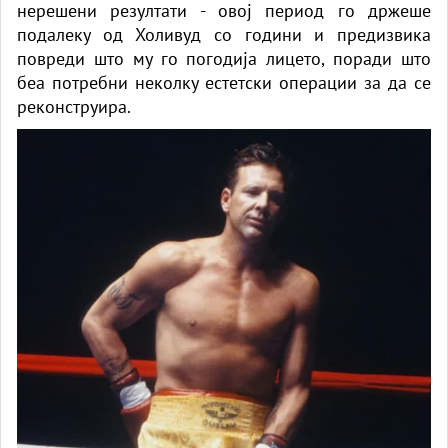
нерешени резултати - овој период го држеше
подалеку од Холивуд со години и предизвика
повреди што му го погодија лицето, поради што
беа потребни неколку естетски операции за да се
реконструира.