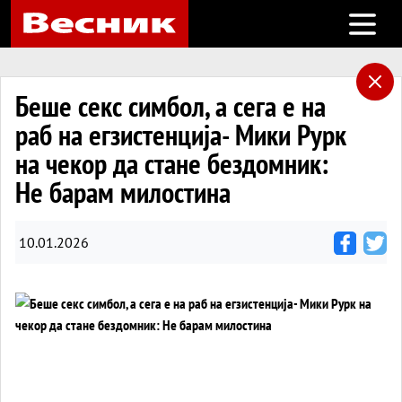
Open m
Беше секс симбол, а сега е на
раб на егзистенција- Мики Рурк
на чекор да стане бездомник:
Не барам милостина
10.01.2026