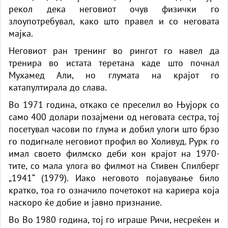
рекол дека неговиот очув физички го
злоупотребувал, како што правел и со неговата
мајка.
Неговиот ран тренинг во рингот го навел да
тренира во истата теретана каде што почнал
Мухамед Али, но глумата на крајот го
катапултирала до слава.
Во 1971 година, откако се преселил во Њујорк со
само 400 долари позајмени од неговата сестра, тој
посетувал часови по глума и добил улоги што брзо
го подигнале неговиот профил во Холивуд. Рурк го
имал своето филмско деби кон крајот на 1970-
тите, со мала улога во филмот на Стивен Спилберг
„1941“ (1979). Иако неговото појавување било
кратко, тоа го означило почетокот на кариера која
наскоро ќе добие и јавно признание.
Во Во 1980 година, тој го играше Ричи, несреќен и