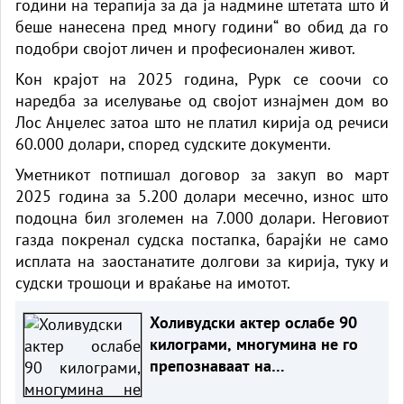
години на терапија за да ја надмине штетата што ѝ
беше нанесена пред многу години“ во обид да го
подобри својот личен и професионален живот.
Кон крајот на 2025 година, Рурк се соочи со
наредба за иселување од својот изнајмен дом во
Лос Анџелес затоа што не платил кирија од речиси
60.000 долари, според судските документи.
Уметникот потпишал договор за закуп во март
2025 година за 5.200 долари месечно, износ што
подоцна бил зголемен на 7.000 долари. Неговиот
газда покренал судска постапка, барајќи не само
исплата на заостанатите долгови за кирија, туку и
судски трошоци и враќање на имотот.
Холивудски актер ослабе 90
килограми, многумина не го
препознаваат на
фотографијата