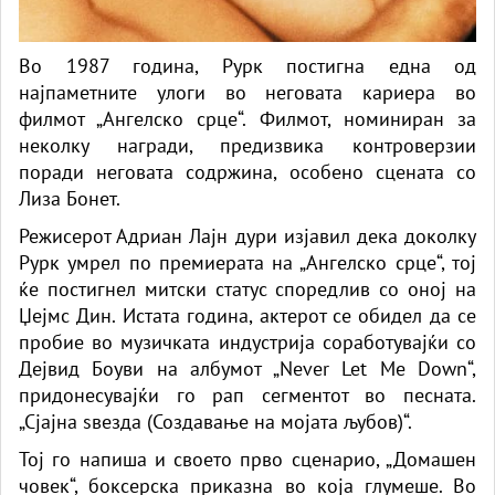
Во 1987 година, Рурк постигна една од
најпаметните улоги во неговата кариера во
филмот „Ангелско срце“. Филмот, номиниран за
неколку награди, предизвика контроверзии
поради неговата содржина, особено сцената со
Лиза Бонет.
Режисерот Адриан Лајн дури изјавил дека доколку
Рурк умрел по премиерата на „Ангелско срце“, тој
ќе постигнел митски статус споредлив со оној на
Џејмс Дин. Истата година, актерот се обидел да се
пробие во музичката индустрија соработувајќи со
Дејвид Боуви на албумот „Never Let Me Down“,
придонесувајќи го рап сегментот во песната.
„Сјајна ѕвезда (Создавање на мојата љубов)“.
Тој го напиша и своето прво сценарио, „Домашен
човек“, боксерска приказна во која глумеше. Во