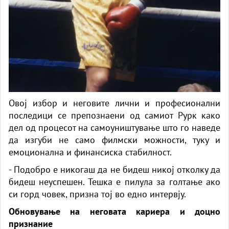
Овој избор и неговите лични и професионални
последици се препознаени од самиот Рурк како
дел од процесот на самоуништување што го наведе
да изгуби не само филмски можности, туку и
емоционална и финансиска стабилност.
- Подобро е никогаш да не бидеш никој отколку да
бидеш неуспешен. Тешка е пилула за голтање ако
си горд човек, призна тој во едно интервју.
Обновување на неговата кариера и доцно
признание