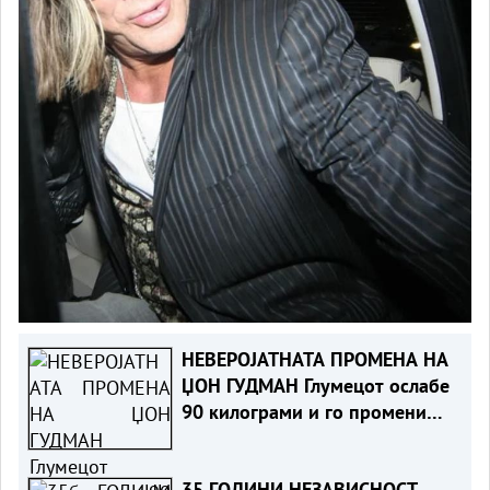
НЕВЕРОЈАТНАТА ПРОМЕНА НА
ЏОН ГУДМАН Глумецот ослабе
90 килограми и го промени
животот од корен
35 ГОДИНИ НЕЗАВИСНОСТ