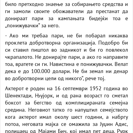
било претходно знаење за собирањето средства и
ги замоли своите обожаватели да престанат да
донираат пари за кампањата бидејќи тоа е
„понижувачки“ за него.
- Ако ми требаа пари, не би побарал никаква
проклета добротворна организација. Подобро би
си ставил пиштол во задникот и би го повлекол
чкрапалото. Не донирајте пари, а ако го направите
тоа, вратете си ги. Навистина е понижувачки. Велат
дека е до 100.000 долари. Не би земал ни денар
во добротворни цели од никого“, рече тој.
Актерот е роден на 16 септември 1952 година во
Шенектади, Њујорк, и од рана возраст го сметал
боксот за бегство од комплицираната семејна
средина. Неговиот татко го напуштил семејството
кога актерот имал околу шест години, а набргу
потоа, неговата мајка се омажила за Јуџин Адис,
полицаец од Мајами Бич, кој имал пет деца. Рурк