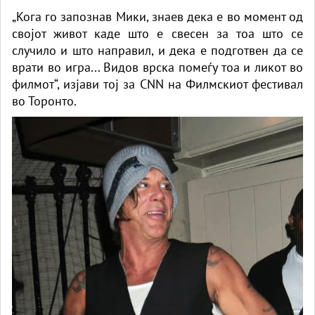
„Кога го запознав Мики, знаев дека е во момент од
својот живот каде што е свесен за тоа што се
случило и што направил, и дека е подготвен да се
врати во игра... Видов врска помеѓу тоа и ликот во
филмот“, изјави тој за CNN на Филмскиот фестивал
во Торонто.