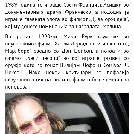
1989 година, го играше Свети Франциск Асишки во
документарната драма Франческо, а подоцна ја
играше главната улога во филмот „Дива орхидеја“,
кој му донесе номинација за наградата „Малина“.
Во раните 1990-ти, Мики Рурк глумеше во
неуспешниот филм „Харли Дејвидсон и човекот од
Марлборо“, заедно со Дон Џонсон, а потоа и во
филмот „Бели песоци“, во кој играше трговец со
оружје кого го гонат Вилијам Дефо и Семјуел Л.
Џексон. Иако некои критичари го пофалија
визуелниот стил на филмот, филмот беше сметан за
неповрзан.