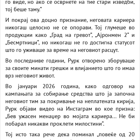
го виде, но ако се осврнете на тие стари изведби,
тој беше таму.“
И покрај ова доцно признание, неговата кариера
никогаш целосно не се опорави. Тој глумеше во
продукции како „Град на гревот“, „Ајронмен 2“ и
„Бесмртници“, но никогаш не го достигна статусот
што го уживаше за време на неговиот расцут.
Во последниве години, Рурк отворено зборуваше
за своите минати грешки и влијанието што го имаа
врз неговиот живот.
Во јануари 2026 година, како одговор на
кампањата за собирање средства што ја започна
неговиот тим за покривање на неплатената кирија,
Рурк објави видео на Инстаграм во кое призна:
„Бев ужасен менаџер во мојата кариера... Не би
побарал никакви проклети милостини“.
Тој исто така рече дека поминал „повеќе од 20