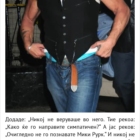
Додаде: „Никој не веруваше во него. Тие рекоа:
„Како ќе го направите симпатичен?“ А јас реков:
„Очигледно не го познавате Мики Рурк.“ И никој не