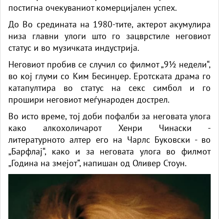
постигна очекуваниот комерцијален успех.
До Во средината на 1980-тите, актерот акумулира
низа главни улоги што го зацврстиле неговиот
статус и во музичката индустрија.
Неговиот пробив се случил со филмот „9½ недели“,
во кој глуми со Ким Бесинџер. Еротската драма го
катапултира во статус на секс симбол и го
прошири неговиот меѓународен дострел.
Во исто време, тој доби пофалби за неговата улога
како алкохоличарот Хенри Чинаски -
литературното алтер его на Чарлс Буковски - во
„Барфлај“, како и за неговата улога во филмот
„Година на змејот“, напишан од Оливер Стоун.