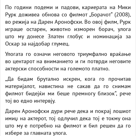
По години подеми и падови, кариерата на Мики
Рурк доживеа обнова со филмот „Борачот“ (2008),
во режија на Дарен Аронофски. Во овој филм, Рурк
играше остарен, животно изморен борач, улога
што му донесе Златен глобус и номинација за
Оскар за најдобар глумец.
Улогата го означи неговото триумфално враќање
во центарот на вниманието и ги потврди неговите
актерски способности на големото платно.
„Да бидам брутално искрен, кога го прочитав
материјалот, навистина не сакав да го снимам
филмот бидејќи ми беше премногу близок“, рече
тој во едно интервју.
Дарен Аронофски дури рече дека и покрај лошиот
имиџ на актерот, тој одлучил дека тој е токму она
што му е потребно на филмот и бил решен да го
избере за главната улога.