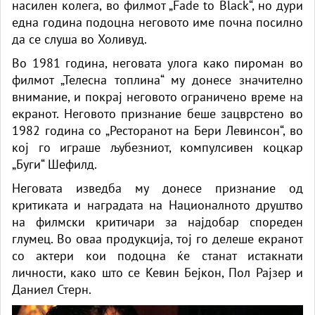
насилен колега, во филмот „Fade to Black“, но дури
една година подоцна неговото име почна посилно
да се слуша во Холивуд.
Во 1981 година, неговата улога како пироман во
филмот „Телесна топлина“ му донесе значително
внимание, и покрај неговото ограничено време на
екранот. Неговото признание беше зацврстено во
1982 година со „Ресторанот на Бери Левинсон“, во
кој го играше љубезниот, компулсивен коцкар
„Буги“ Шефилд.
Неговата изведба му донесе признание од
критиката и наградата на Националното друштво
на филмски критичари за најдобар спореден
глумец. Во оваа продукција, тој го делеше екранот
со актери кои подоцна ќе станат истакнати
личности, како што се Кевин Бејкон, Пол Рајзер и
Даниел Стерн.