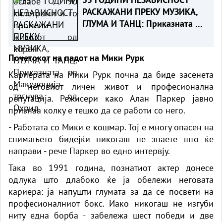
РАСКАЖАНИ ПРЕКУ МУЗИКА,
ГЛУМА И ТАНЦ: Приказната за
Македонија тргнува од Охрид
Почетокот на падот на Мики Рурк
Кариерата на Мики Рурк почна да биде засенета
од неговиот личен живот и професионална
репутација. Режисери како Алан Паркер јавно
признаа колку е тешко да се работи со него.
- Работата со Мики е кошмар. Тој е многу опасен на
снимањето бидејќи никогаш не знаете што ќе
направи - рече Паркер во едно интервју.
Така во 1991 година, познатиот актер донесе
одлука што длабоко ќе ја обележи неговата
кариера: ја напушти глумата за да се посвети на
професионалниот бокс. Иако никогаш не изгуби
ниту една борба - забележа шест победи и две