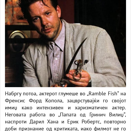
Набргу потоа, актерот глумеше во „Ramble Fish“ на
Френсис Форд Копола, зацврстувајќи го својот
имиџ како интензивен и харизматичен актер.
Неговата работа во „Папата од Гринич Вилиџ“,
наспроти Дарил Хана и Ерик Робертс, повторно
доби признание од критиката, иако филмот не го