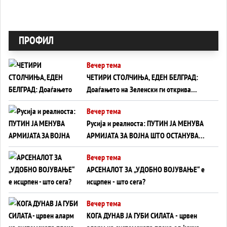
ПРОФИЛ
Вечер тема
ЧЕТИРИ СТОЛЧИЊА, ЕДЕН БЕЛГРАД:
Доаѓањето на Зеленски ги открива
тајните на политиката на балансирање
Вечер тема
на Вучиќ
Русија и реалноста: ПУТИН ЈА МЕНУВА
АРМИЈАТА ЗА ВОЈНА ШТО ОСТАНУВА
БЕЗ ФРОНТ
Вечер тема
АРСЕНАЛОТ ЗА „УДОБНО ВОЈУВАЊЕ“ е
исцрпен - што сега?
Вечер тема
КОГА ДУНАВ ЈА ГУБИ СИЛАТА - црвен