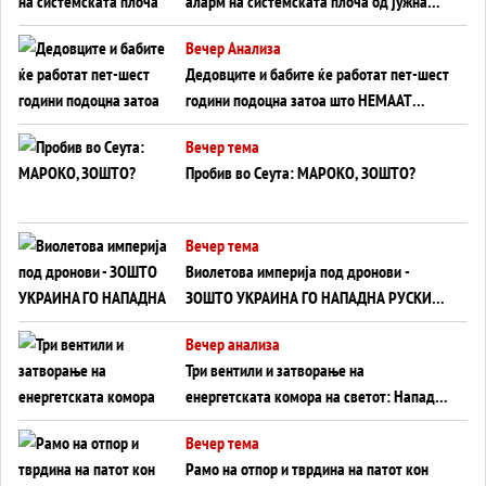
аларм на системската плоча од јужна
Германија до Црното Море...
Вечер Анализа
Дедовците и бабите ќе работат пет-шест
години подоцна затоа што НЕМААТ
ВНУЦИ ДА ГИ ЗАМЕНАТ
Вечер тема
Пробив во Сеута: МАРОКО, ЗОШТО?
Вечер тема
Виолетова империја под дронови -
ЗОШТО УКРАИНА ГО НАПАДНА РУСКИОТ
WILDBERRIES
Вечер анализа
Три вентили и затворање на
енергетската комора на светот: Нападот
во Суец најавува глобален енергетски
Вечер тема
инфаркт?
Рамо на отпор и тврдина на патот кон