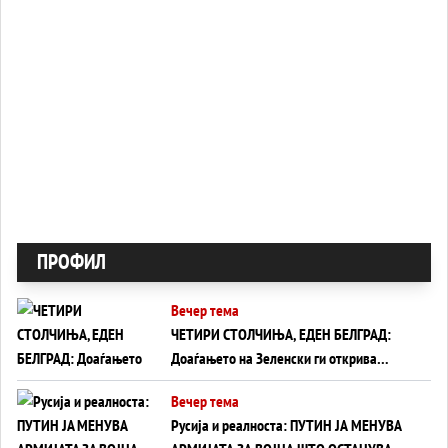
ПРОФИЛ
Вечер тема
ЧЕТИРИ СТОЛЧИЊА, ЕДЕН БЕЛГРАД:
Доаѓањето на Зеленски ги открива
тајните на политиката на балансирање
Вечер тема
на Вучиќ
Русија и реалноста: ПУТИН ЈА МЕНУВА