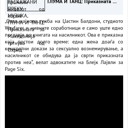
ГЛУМА И ТАНЦ: Приказната за
Македонија тргнува од Охрид
„Оваа најнова тужба на Џастин Балдони, студиото
Wayfarer и нивните соработници е само уште едно
поглавје во книгата на насилникот. Ова е приказна
која постои долго време: една жена доаѓа со
конкретни докази за сексуално вознемирување, а
насилникот се обидува да ја сврти приказната
против неа“, велат адвокатите на Блејк Лајвли за
Page Six.