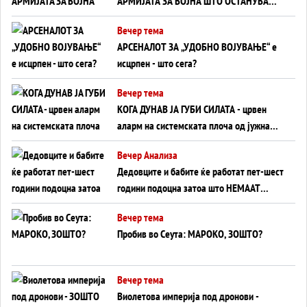
АРМИЈАТА ЗА ВОЈНА ШТО ОСТАНУВА
БЕЗ ФРОНТ
Вечер тема
АРСЕНАЛОТ ЗА „УДОБНО ВОЈУВАЊЕ“ е
исцрпен - што сега?
Вечер тема
КОГА ДУНАВ ЈА ГУБИ СИЛАТА - црвен
аларм на системската плоча од јужна
Германија до Црното Море...
Вечер Анализа
Дедовците и бабите ќе работат пет-шест
години подоцна затоа што НЕМААТ
ВНУЦИ ДА ГИ ЗАМЕНАТ
Вечер тема
Пробив во Сеута: МАРОКО, ЗОШТО?
Вечер тема
Виолетова империја под дронови -