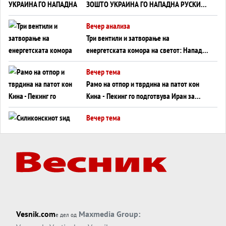
ЗОШТО УКРАИНА ГО НАПАДНА РУСКИОТ
WILDBERRIES
Вечер анализа
Три вентили и затворање на
енергетската комора на светот: Нападот
во Суец најавува глобален енергетски
Вечер тема
инфаркт?
Рамо на отпор и тврдина на патот кон
Кина - Пекинг го подготвува Иран за
американска копнена инвазија
Вечер тема
Силиконскиот ѕид веќе не е непробоен,
Кина го напаѓа последниот голем
монопол на Западот?
Вечер тема
Трамп тврди дека повторно „разговара“
со Иран - ваквите моменти се поопасни
од отворените закани
Вечер тема
Vesnik.com
Maxmedia Group:
е дел од
ДЛАБОКО УДОЛУ: Сметководствените