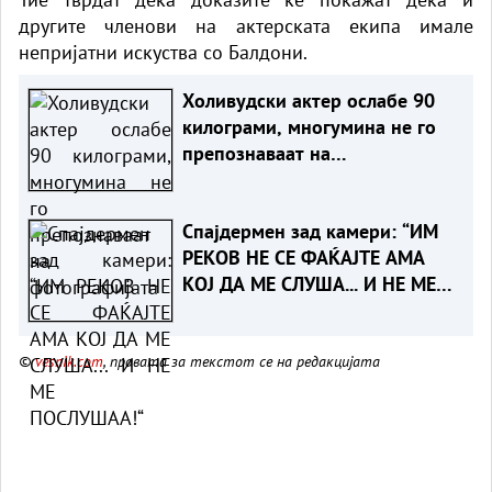
другите членови на актерската екипа имале
непријатни искуства со Балдони.
Холивудски актер ослабе 90
килограми, многумина не го
препознаваат на
фотографијата
Спајдермен зад камери: “ИМ
РЕКОВ НЕ СЕ ФАЌАЈТЕ АМА
КОЈ ДА МЕ СЛУША... И НЕ МЕ
ПОСЛУШАА!“
©
vesnik.com
, правата за текстот се на редакцијата