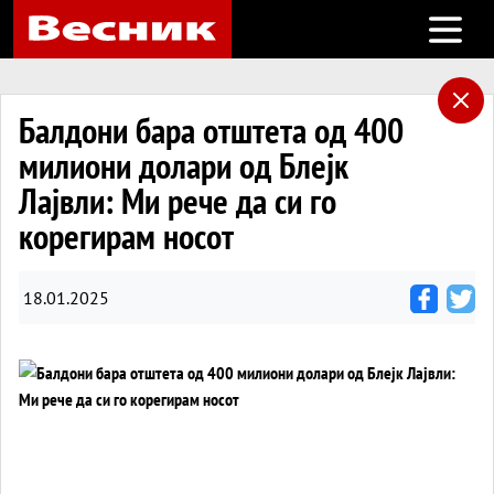
Open m
Балдони бара отштета од 400
милиони долари од Блејк
Лајвли: Ми рече да си го
корегирам носот
18.01.2025