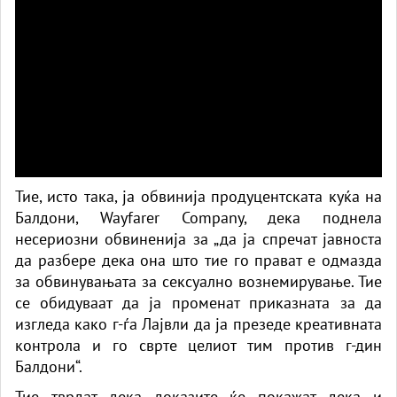
Тие, исто така, ја обвинија продуцентската куќа на
Балдони, Wayfarer Company, дека поднела
несериозни обвиненија за „да ја спречат јавноста
да разбере дека она што тие го прават е одмазда
за обвинувањата за сексуално вознемирување. Тие
се обидуваат да ја променат приказната за да
изгледа како г-ѓа Лајвли да ја презеде креативната
контрола и го сврте целиот тим против г-дин
Балдони“.
Тие тврдат дека доказите ќе покажат дека и