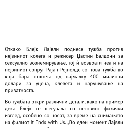
Откако Блејк Лајвли поднесе тужба против
нејзиниот колега и режисер Џастин Балдони за
сексуално вознемирување, тој ѝ возврати неа и на
нејзиниот сопруг Рајан Рејнолдс со нова тужба во
која бара отштета од најмалку 400 милиони
долари за уцена, клевета и нарушување на
приватноста.
Во тужбата откри различни детали, како на пример
дека Блејк се шегувала со неговиот физички
изглед, особено со носот, за време на снимањето
на филмот It Ends with Us. „Во еден момент Лајвли