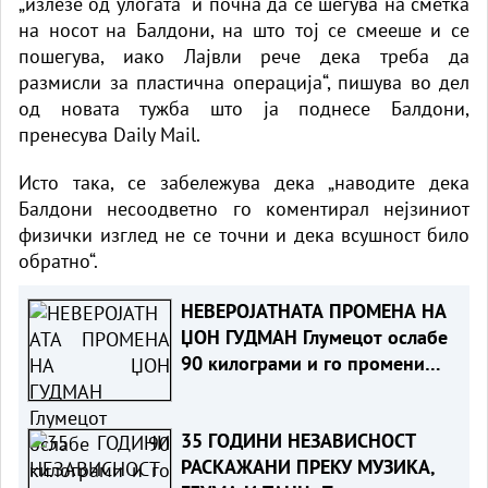
„излезе од улогата“ и почна да се шегува на сметка
на носот на Балдони, на што тој се смееше и се
пошегува, иако Лајвли рече дека треба да
размисли за пластична операција“, пишува во дел
од новата тужба што ја поднесе Балдони,
пренесува Daily Mail.
Исто така, се забележува дека „наводите дека
Балдони несоодветно го коментирал нејзиниот
физички изглед не се точни и дека всушност било
обратно“.
НЕВЕРОЈАТНАТА ПРОМЕНА НА
ЏОН ГУДМАН Глумецот ослабе
90 килограми и го промени
животот од корен
35 ГОДИНИ НЕЗАВИСНОСТ
РАСКАЖАНИ ПРЕКУ МУЗИКА,