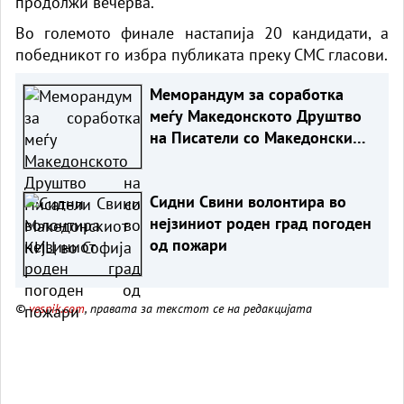
продолжи вечерва.
Во големото финале настапија 20 кандидати, а
победникот го избра публиката преку СМС гласови.
Меморандум за соработка
меѓу Македонското Друштво
на Писатели со Македонскиот
КИЦ во Софија
Сидни Свини волонтира во
нејзиниот роден град погоден
од пожари
©
vesnik.com
, правата за текстот се на редакцијата