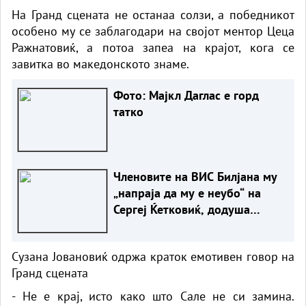
На Гранд сцената не останаа солзи, а победникот
особено му се заблагодари на својот ментор Цецa
Ражнатовиќ, а потоа запеа на крајот, кога се
завитка во македонското знаме.
Фото: Мајкл Даглас е горд
татко
Членовите на ВИС Билјана му
„напраја да му е неубо“ на
Сергеј Ќетковиќ, додуша
преку видео
Сузана Јовановиќ одржа краток емотивен говор на
Гранд сцената
- Не е крај, исто како што Сале не си замина.