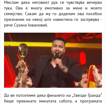
Мислам дека неговиот дух се чувствува вечерва
тука. Ова е многу емотивно за мене и моето
семејство. Сакам да му го доделам ова посебно
признание на некој што навистина го заслужува -
рече Сузана Јовановиќ.
Да ве потсетиме дека финалето на „Ѕвезде Гранда“
беше прекинато минатата сабота, а програмата