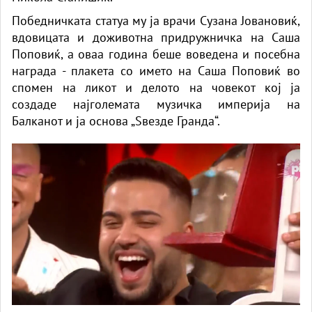
Победничката статуа му ја врачи Сузана Јовановиќ,
вдовицата и доживотна придружничка на Саша
Поповиќ, а оваа година беше воведена и посебна
награда - плакета со името на Саша Поповиќ во
спомен на ликот и делото на човекот кој ја
создаде најголемата музичка империја на
Балканот и ја основа „Ѕвезде Гранда“.