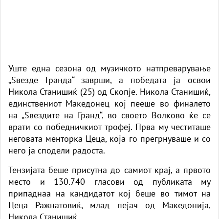
Уште една сезона од музичкото натпреварување
„Ѕвезде Гранда“ заврши, а победата ја освои
Никола Станишиќ (25) од Скопјe. Никола Станишиќ,
единствениот Македонец кој пееше во финалето
на „Ѕвездите на Гранд“, во своето Волково ќе се
врати со победничкиот трофеј. Прва му честиташе
неговата менторка Цеца, која го прегрнуваше и со
него ја сподели радоста.
Тензијата беше присутна до самиот крај, а првото
место и 130.740 гласови од публиката му
припаднаа на кандидатот кој беше во тимот на
Цецa Ражнатовиќ, млад пејач од Македонија,
Никола Станишиќ.