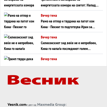
енергетската комора на светот: Нападот
во Суец најавува глобален енергетски
Вечер тема
инфаркт?
Рамо на отпор и тврдина на патот кон
Кина - Пекинг го подготвува Иран за
американска копнена инвазија
Вечер тема
Силиконскиот ѕид веќе не е непробоен,
Кина го напаѓа последниот голем
монопол на Западот?
Вечер тема
Трамп тврди дека повторно „разговара“
со Иран - ваквите моменти се поопасни
од отворените закани
Вечер тема
ДЛАБОКО УДОЛУ: Сметководствените
трикови што го соборија ЕНРОН ги
применуваат гигантите за ВИ
Вечер тема
Vesnik.com
Maxmedia Group:
е дел од