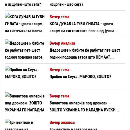
исцрпен - што сега?
Вечер тема
КОГА ДУНАВ ЈА ГУБИ СИЛАТА - црвен
аларм на системската плоча од јужна
Германија до Црното Море...
Вечер Анализа
Дедовците и бабите ќе работат пет-шест
години подоцна затоа што НЕМААТ
ВНУЦИ ДА ГИ ЗАМЕНАТ
Вечер тема
Пробив во Сеута: МАРОКО, ЗОШТО?
Вечер тема
Виолетова империја под дронови -
ЗОШТО УКРАИНА ГО НАПАДНА РУСКИОТ
WILDBERRIES
Вечер анализа
Три вентили и затворање на