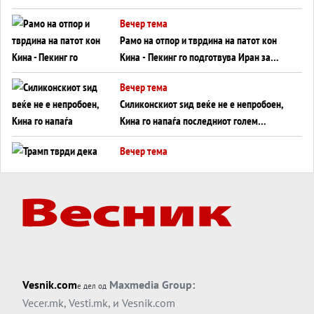
во Суец најавува глобален енергетски
Вечер тема
инфаркт?
Рамо на отпор и тврдина на патот кон
Кина - Пекинг го подготвува Иран за
американска копнена инвазија
Вечер тема
Силиконскиот ѕид веќе не е непробоен,
Кина го напаѓа последниот голем
монопол на Западот?
Вечер тема
Трамп тврди дека повторно „разговара“
со Иран - ваквите моменти се поопасни
од отворените закани
Вечер тема
ДЛАБОКО УДОЛУ: Сметководствените
трикови што го соборија ЕНРОН ги
применуваат гигантите за ВИ
Вечер тема
Vesnik.com
Maxmedia Group:
е дел од
АТОМСКО ДОМИНО НА БЛИСКИОТ
Vecer.mk
,
Vesti.mk
, и
Vesnik.com
ИСТОК