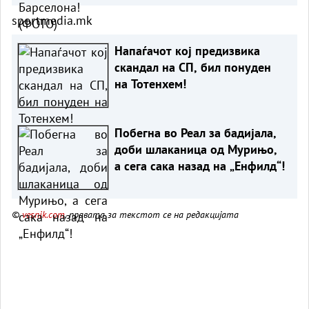
sportmedia.mk
Напаѓачот кој предизвика
скандал на СП, бил понуден
на Тотенхем!
Побегна во Реал за бадијала,
доби шлаканица од Мурињо,
а сега сака назад на „Енфилд“!
©
vesnik.com
, правата за текстот се на редакцијата