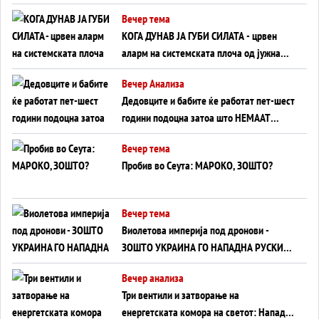
Вечер тема
КОГА ДУНАВ ЈА ГУБИ СИЛАТА - црвен
аларм на системската плоча од јужна
Германија до Црното Море...
Вечер Анализа
Дедовците и бабите ќе работат пет-шест
години подоцна затоа што НЕМААТ
ВНУЦИ ДА ГИ ЗАМЕНАТ
Вечер тема
Пробив во Сеута: МАРОКО, ЗОШТО?
Вечер тема
Виолетова империја под дронови -
ЗОШТО УКРАИНА ГО НАПАДНА РУСКИОТ
WILDBERRIES
Вечер анализа
Три вентили и затворање на
енергетската комора на светот: Нападот