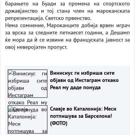
барањето на Буади за промена на спортското
државјанство и тој стана член на мароканската
репрезентација. Светско првенство.
Нема сомнение, Мароканците добија врвен играч
за врска за следните петнаесет години, а Дешамп
ќе мора да ѝ се извини на француската јавност за
овој неверојатен пропуст.
Винисиус ги избриша сите
објави од Инстаграм откако
Реал му даде понуда
Славје во Каталонија: Меси
потпишува за Барселона!
(ФОТО)