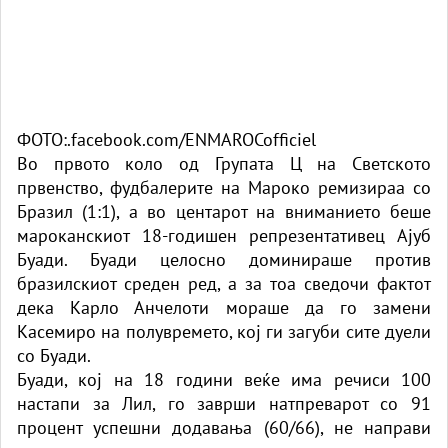
ФОТО:.facebook.com/ENMAROCofficiel
Во првото коло од Групата Ц на Светското
првенство, фудбалерите на Мароко ремизираа со
Бразил (1:1), а во центарот на вниманието беше
мароканскиот 18-годишен репрезентативец Ајуб
Буади. Буади целосно доминираше против
бразилскиот среден ред, а за тоа сведочи фактот
дека Карло Анчелоти мораше да го замени
Касемиро на полувремето, кој ги загуби сите дуели
со Буади.
Буади, кој на 18 години веќе има речиси 100
настапи за Лил, го заврши натпреварот со 91
процент успешни додавања (60/66), не направи