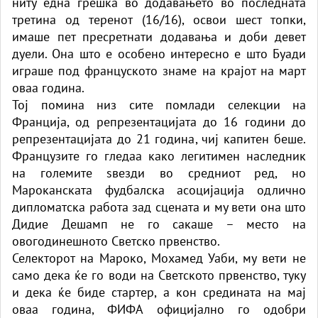
ниту една грешка во додавањето во последната
третина од теренот (16/16), освои шест топки,
имаше пет пресретнати додавања и доби девет
дуели. Она што е особено интересно е што Буади
играше под француското знаме на крајот на март
оваа година.
Тој помина низ сите помлади селекции на
Франција, од репрезентацијата до 16 години до
репрезентацијата до 21 година, чиј капитен беше.
Французите го гледаа како легитимен наследник
на големите ѕвезди во средниот ред, но
Мароканската фудбалска асоцијација одлично
дипломатска работа зад сцената и му вети она што
Дидие Дешамп не го сакаше – место на
овогодинешното Светско првенство.
Селекторот на Мароко, Мохамед Уаби, му вети не
само дека ќе го води на Светското првенство, туку
и дека ќе биде стартер, а кон средината на мај
оваа година, ФИФА официјално го одобри